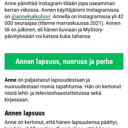
Anne päivittää Instagram-tiliään jopa useamman
kerran viikossa. Annen käyttäjänimi Instagramissa
on
@annekukkohovi
. Annella on Instagramissa yli 42
000 seuraajaa (tilanne marraskuussa 2021). Annen
tili on julkinen, eli hänen kuviaan ja MyStory-
päivityksiään voi katsoa kuka tahansa
Annen lapsuus, nuoruus ja perhe
Anne
on paljastanut lapsuudestaan ja
nuoruudestaan monia tapahtumia. Hän on kertonut
niistä lehti- ja televisiohaastatteluissa sekä
kirjassaan.
Annen lapsuus
Anne on kertonut, että hänen lapsuutensa päättyi,