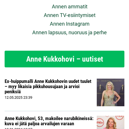
Annen ammatit
Annen TV-esiintymiset
Annen Instagram
Annen lapsuus, nuoruus ja perhe
Anne Kukkohovi – uutiset
Ex-huippumalli Anne Kukkohovin uudet tuulet
– myy likaisia pikkuhousujaan ja arvioi
peniksiä
12.05.2025
23:39
Anne Kukkohovi, 53, makoilee narubikineissä:
kuva ei jätä paljoa arvailujen varaan