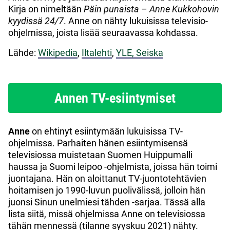
Kirja on nimeltään
Päin punaista – Anne Kukkohovin
kyydissä 24/7
. Anne on nähty lukuisissa televisio-
ohjelmissa, joista lisää seuraavassa kohdassa.
Lähde:
Wikipedia
,
Iltalehti
,
YLE,
Seiska
Annen TV-esiintymiset
Anne
on ehtinyt esiintymään lukuisissa TV-
ohjelmissa. Parhaiten hänen esiintymisensä
televisiossa muistetaan Suomen Huippumalli
haussa ja Suomi leipoo -ohjelmista, joissa hän toimi
juontajana. Hän on aloittanut TV-juontotehtävien
hoitamisen jo 1990-luvun puolivälissä, jolloin hän
juonsi Sinun unelmiesi tähden -sarjaa. Tässä alla
lista siitä, missä ohjelmissa Anne on televisiossa
tähän mennessä (tilanne syyskuu 2021) nähty.