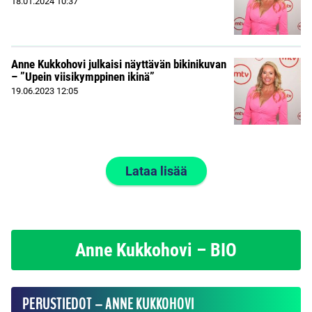
18.01.2024
10:37
Anne Kukkohovi julkaisi näyttävän bikinikuvan
– ”Upein viisikymppinen ikinä”
19.06.2023
12:05
Lataa lisää
Anne Kukkohovi – BIO
PERUSTIEDOT – ANNE KUKKOHOVI