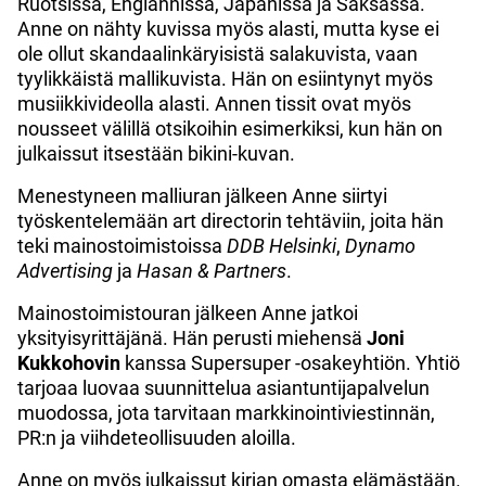
Ruotsissa, Englannissa, Japanissa ja Saksassa.
Anne on nähty kuvissa myös alasti, mutta kyse ei
ole ollut skandaalinkäryisistä salakuvista, vaan
tyylikkäistä mallikuvista. Hän on esiintynyt myös
musiikkivideolla alasti. Annen tissit ovat myös
nousseet välillä otsikoihin esimerkiksi, kun hän on
julkaissut itsestään bikini-kuvan.
Menestyneen malliuran jälkeen Anne siirtyi
työskentelemään art directorin tehtäviin, joita hän
teki mainostoimistoissa
DDB Helsinki
,
Dynamo
Advertising
ja
Hasan & Partners
.
Mainostoimistouran jälkeen Anne jatkoi
yksityisyrittäjänä. Hän perusti miehensä
Joni
Kukkohovin
kanssa Supersuper -osakeyhtiön. Yhtiö
tarjoaa luovaa suunnittelua asiantuntijapalvelun
muodossa, jota tarvitaan markkinointiviestinnän,
PR:n ja viihdeteollisuuden aloilla.
Anne on myös julkaissut kirjan omasta elämästään.