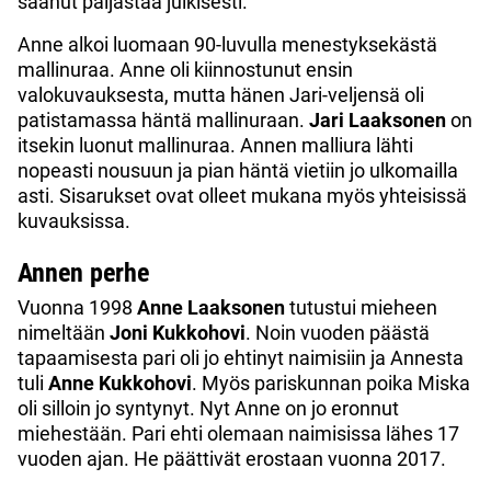
saanut paljastaa julkisesti.
Anne alkoi luomaan 90-luvulla menestyksekästä
mallinuraa. Anne oli kiinnostunut ensin
valokuvauksesta, mutta hänen Jari-veljensä oli
patistamassa häntä mallinuraan.
Jari Laaksonen
on
itsekin luonut mallinuraa. Annen malliura lähti
nopeasti nousuun ja pian häntä vietiin jo ulkomailla
asti. Sisarukset ovat olleet mukana myös yhteisissä
kuvauksissa.
Annen perhe
Vuonna 1998
Anne Laaksonen
tutustui mieheen
nimeltään
Joni Kukkohovi
. Noin vuoden päästä
tapaamisesta pari oli jo ehtinyt naimisiin ja Annesta
tuli
Anne Kukkohovi
. Myös pariskunnan poika Miska
oli silloin jo syntynyt. Nyt Anne on jo eronnut
miehestään. Pari ehti olemaan naimisissa lähes 17
vuoden ajan. He päättivät erostaan vuonna 2017.