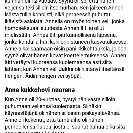
kun hän oli 12-vuotias. Syynä oli se, että hänen
veljensä teki silloin itsemurhan. Sen jälkeen Annen
isästä tuli alkoholisti, eikä perheessä puhuttu
ikävistä asioista. Annella on myös toinen veli, jonka
homoseksuaalisuudesta Annen äiti ei ollut
mielissään. Annea äiti piti kunnollisena lapsena,
jonka kohdalla hän koki onnistuneen kasvatuksessa.
Anne alkoi saamaan öisin paniikkikohtauksia, joiden
syynä olivat hänen kovat koettelemuksensa. Annen
äiti vetäytyi kuoreensa kuolemaansa asti siitä
lähtien, kun Annen veli
Jukka
oli riistänyt itseltänsä
hengen. Äidin hengen vei syöpä.
Anne kukkohovi nuorena
Kun Anne oli 20-vuotias, pystyi hän vasta silloin
puhumaan veljensä kuolemasta. Siinäkin
käynnistäjänä oli hänen silloinen poikaystävänsä.
Anne oli kokenut, että tämä aihe oli hänen
perheellensä häpeä, josta ei saanut puhua eikä sitä