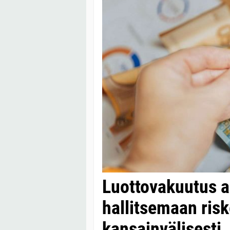
Luottovakuutus au
hallitsemaan risk
kansainvälisesti