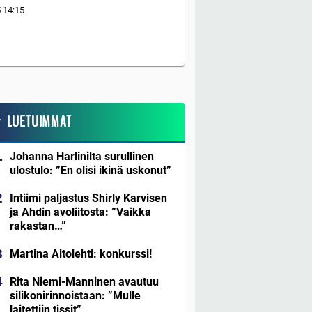
5
14:15
LUETUIMMAT
Johanna Harlinilta surullinen
ulostulo: ”En olisi ikinä uskonut”
Intiimi paljastus Shirly Karvisen
ja Ahdin avoliitosta: ”Vaikka
rakastan…”
Martina Aitolehti: konkurssi!
Rita Niemi-Manninen avautuu
silikonirinnoistaan: ”Mulle
laitettiin tissit”