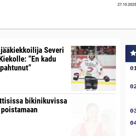
27.10.202
jääkiekkoilija Severi
Kiekolle: ”En kadu
apahtunut”
ttisissa bikinikuvissa
n poistamaan