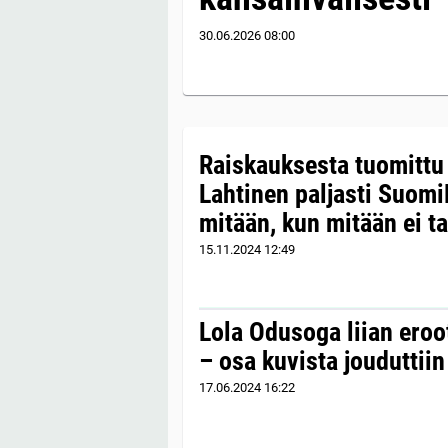
30.06.2026
08:00
Raiskauksesta tuomittu 
Lahtinen paljasti Suomi
mitään, kun mitään ei t
15.11.2024
12:49
Lola Odusoga liian eroo
– osa kuvista jouduttii
17.06.2024
16:22