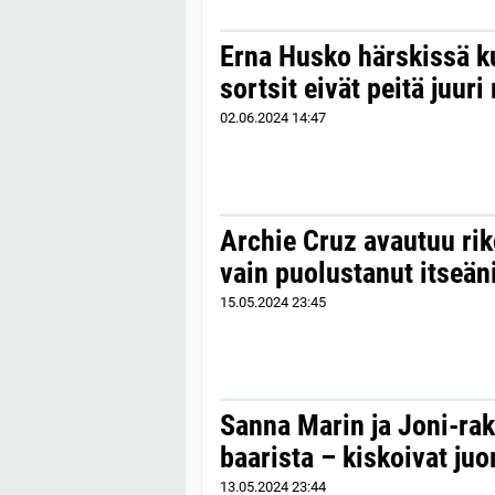
Erna Husko härskissä 
sortsit eivät peitä juuri
02.06.2024
14:47
Archie Cruz avautuu rik
vain puolustanut itseän
15.05.2024
23:45
Sanna Marin ja Joni-rak
baarista – kiskoivat ju
13.05.2024
23:44