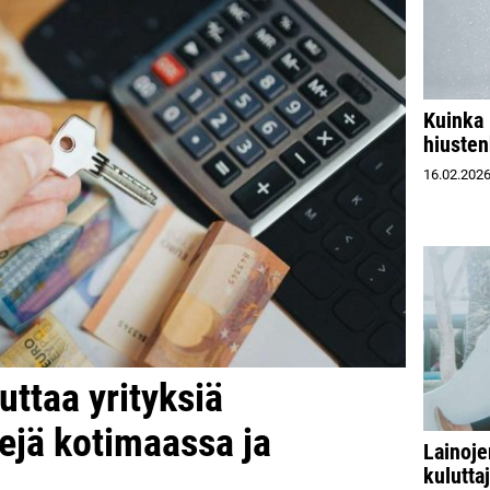
Kuinka 
hiusten
16.02.202
ttaa yrityksiä
ejä kotimaassa ja
Lainoje
kulutta