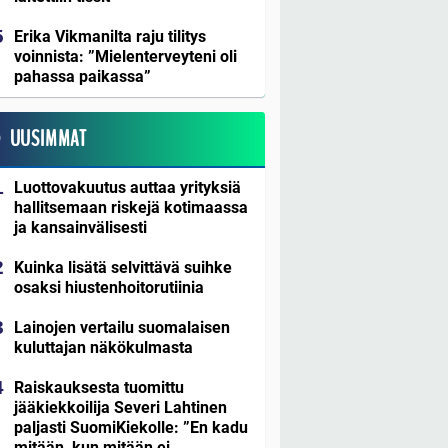
Erika Vikmanilta raju tilitys
voinnista: ”Mielenterveyteni oli
pahassa paikassa”
UUSIMMAT
Luottovakuutus auttaa yrityksiä
hallitsemaan riskejä kotimaassa
ja kansainvälisesti
Kuinka lisätä selvittävä suihke
osaksi hiustenhoitorutiinia
Lainojen vertailu suomalaisen
kuluttajan näkökulmasta
Raiskauksesta tuomittu
jääkiekkoilija Severi Lahtinen
paljasti SuomiKiekolle: ”En kadu
mitään, kun mitään ei