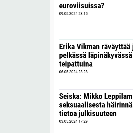
euroviisuissa?
09.05.2024
23:15
Erika Vikman räväyttää j
pelkässä läpinäkyvässä
teipattuina
06.05.2024
23:28
Seiska: Mikko Leppilam
seksuaalisesta häirinnä
tietoa julkisuuteen
03.05.2024
17:29