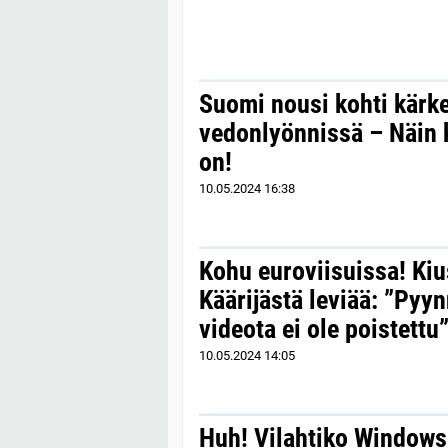
Suomi nousi kohti kärke
vedonlyönnissä – Näin 
on!
10.05.2024
16:38
Kohu euroviisuissa! Kiu
Käärijästä leviää: ”Pyy
videota ei ole poistettu
10.05.2024
14:05
Huh! Vilahtiko Window