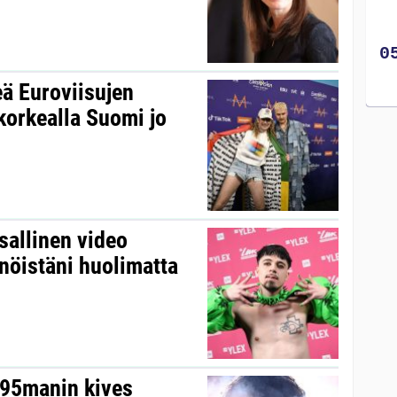
ä Euroviisujen
korkealla Suomi jo
sallinen video
nnöistäni huolimatta
”
s95manin kives