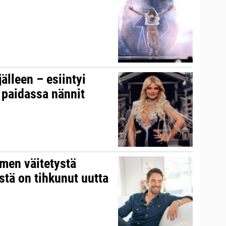
älleen – esiintyi
 paidassa nännit
men väitetystä
stä on tihkunut uutta