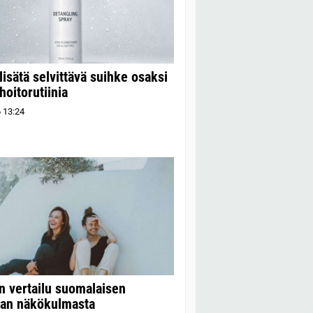
lisätä selvittävä suihke osaksi
hoitorutiinia
6
13:24
n vertailu suomalaisen
jan näkökulmasta