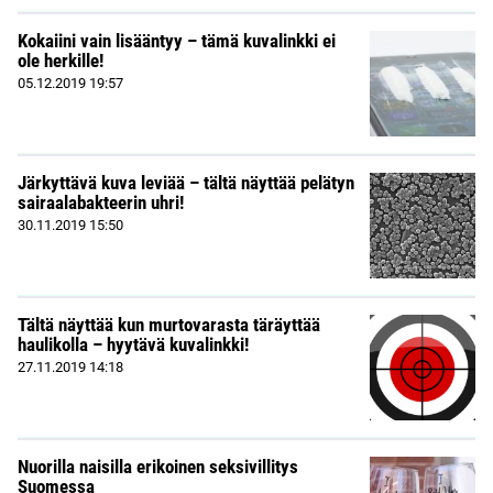
Kokaiini vain lisääntyy – tämä kuvalinkki ei
ole herkille!
05.12.2019
19:57
Järkyttävä kuva leviää – tältä näyttää pelätyn
sairaalabakteerin uhri!
30.11.2019
15:50
Tältä näyttää kun murtovarasta täräyttää
haulikolla – hyytävä kuvalinkki!
27.11.2019
14:18
Nuorilla naisilla erikoinen seksivillitys
Suomessa