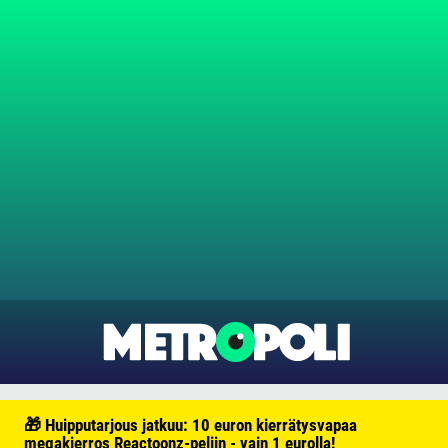
🎁 Huipputarjous jatkuu: 10 euron kierrätysvapaa
megakierros Reactoonz-peliin - vain 1 eurolla!