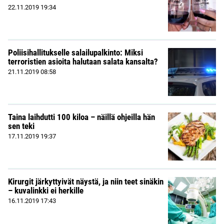
22.11.2019
19:34
Poliisihallitukselle salailupalkinto: Miksi
terroristien asioita halutaan salata kansalta?
21.11.2019
08:58
Taina laihdutti 100 kiloa – näillä ohjeilla hän
sen teki
17.11.2019
19:37
Kirurgit järkyttyivät näystä, ja niin teet sinäkin
– kuvalinkki ei herkille
16.11.2019
17:43