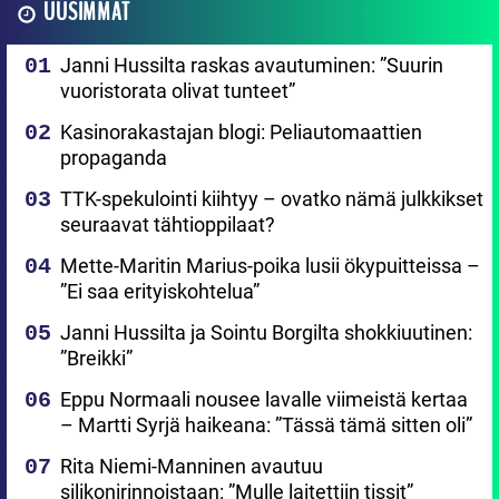
UUSIMMAT
Janni Hussilta raskas avautuminen: ”Suurin
vuoristorata olivat tunteet”
Kasinorakastajan blogi: Peliautomaattien
propaganda
TTK-spekulointi kiihtyy – ovatko nämä julkkikset
seuraavat tähtioppilaat?
Mette-Maritin Marius-poika lusii ökypuitteissa –
”Ei saa erityiskohtelua”
Janni Hussilta ja Sointu Borgilta shokkiuutinen:
”Breikki”
Eppu Normaali nousee lavalle viimeistä kertaa
– Martti Syrjä haikeana: ”Tässä tämä sitten oli”
Rita Niemi-Manninen avautuu
silikonirinnoistaan: ”Mulle laitettiin tissit”