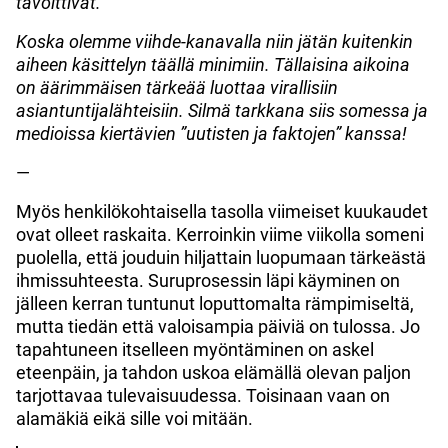
tavoittivat.
Koska olemme viihde-kanavalla niin jätän kuitenkin
aiheen käsittelyn täällä minimiin. Tällaisina aikoina
on äärimmäisen tärkeää luottaa virallisiin
asiantuntijalähteisiin. Silmä tarkkana siis somessa ja
medioissa kiertävien ”uutisten ja faktojen” kanssa!
—
Myös henkilökohtaisella tasolla viimeiset kuukaudet
ovat olleet raskaita. Kerroinkin viime viikolla someni
puolella, että jouduin hiljattain luopumaan tärkeästä
ihmissuhteesta. Suruprosessin läpi käyminen on
jälleen kerran tuntunut loputtomalta rämpimiseltä,
mutta tiedän että valoisampia päiviä on tulossa. Jo
tapahtuneen itselleen myöntäminen on askel
eteenpäin, ja tahdon uskoa elämällä olevan paljon
tarjottavaa tulevaisuudessa. Toisinaan vaan on
alamäkiä eikä sille voi mitään.