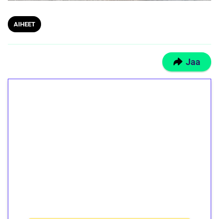
AIHEET
Jaa
1€ = 10€ arvosta
ilmaiskierroksia ilman
kierrätystä!
Talleta 1€
Saat heti 50 ilmaiskierrosta Tuohi 1000 -
peliin (arvo 0,20€ per kierros)!
Ei kierrätysvaatimusta!