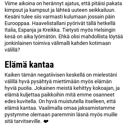
Viime aikoina on herännyt ajatus, että pitäisi pakata
kimpsut ja kampsut ja lähteä uuteen seikkailuun.
Kesäni tulee siis varmasti kulumaan jossain päin
Eurooppaa. Haavelistallani pyörivät tällä hetkellä
Italia, Espanja ja Kreikka. Tietysti myös Helsingin
kesä on aika lyömätön. Ehkä olisi mahdollista löytää
jonkinlainen toimiva välimalli kahden kotimaan
välillä?
Elämä kantaa
Kaiken tämän negatiivisen keskellä on mielestäni
välillä hyvä pysähtyä miettimään myös elämän
hyviä puolia. Jokainen meistä kehittyy kokoajan, ja
elämä kuljettaa paikkoihin mitä emme osanneet
edes kuvitella. On hyvä muistutella itselleen, että
elämä kantaa. Vaalimalla omaa jaksamistamme
pystymme olemaan paremmin läsnä myös muille
sitä tarvitseville.
❤️