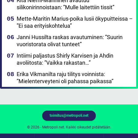
Rita Niemi-Manninen avautuu
silikonirinnoistaan: ”Mulle laitettiin tissit”
Mette-Maritin Marius-poika lusii ökypuitteissa –
”Ei saa erityiskohtelua”
Janni Hussilta raskas avautuminen: ”Suurin
vuoristorata olivat tunteet”
Intiimi paljastus Shirly Karvisen ja Ahdin
avoliitosta: ”Vaikka rakastan…”
Erika Vikmanilta raju tilitys voinnista:
”Mielenterveyteni oli pahassa paikassa”
toimitus@metropoli.net
© 2026 - Metropoli.net. Kaikki oikeudet pidätetään.