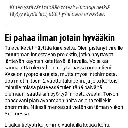
Kuten ystäväni tänään totesi: Huonoja hetkiä
täytyy käydä läpi, että hyviä osaa arvostaa.
Ei pahaa ilman jotain hyvääkin
Tuleva kevät näyttää kiireiseltä. Olen pistänyt vireille
muutaman innostavan projektin, jotka näyttävät
lähtevän käyntiin kiitettävällä tavalla. Voisi kai
sanoa, että olen vihdoin löytämässä oman tieni.
Kyse on työprojekteista, mutta myös intohimosta.
Jos mietin itseni 2 vuotta takaperin, ja joku kertoisi
minulle missä pisteessä tulen tänä päivänä
olemaan, saattaisin pyörtyä innostuksesta. Toivon
pääseväni pian avaamaan näitä asioita teillekin
enemmän. Näissä merkeissä vietänkin tämän viikon
Suomessa.
Lisäksi tietysti kuljemme vauhdilla kesää kohti.