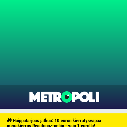
🎁 Huipputarjous jatkuu: 10 euron kierrätysvapaa
megakierros Reactoonz-peliin - vain 1 eurolla!