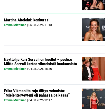
Martina Aitolehti: konkurssi!
Emma Miettinen
|
05.08.2026
11:13
Näyttelijä Kari Sorvali on kuollut – puoliso
Miitta Sorvali kertoo viimeisistä kuukausista
Emma Miettinen
|
04.08.2026
18:36
Erika Vikmanilta raju tilitys voinnista:
”Mielenterveyteni oli pahassa paikassa”
Emma Miettinen
|
04.08.2026
12:17