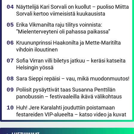
Näyttelijä Kari Sorvali on kuollut – puoliso Miitta
Sorvali kertoo viimeisistä kuukausista
Erika Vikmanilta raju tilitys voinnista:
”Mielenterveyteni oli pahassa paikassa”
Kruununprinssi Haakonilta ja Mette-Maritilta
vihdoin ilouutinen
Sofia Virran villi biletys jatkuu – keräsi katseita
Helsingin yössä
Sara Sieppi repäisi – vau, mikä muodonmuutos!
Poliisit pysäyttivät taas Susanna Penttilän
panobussin – festivaaleilla ikävä välikohtaus
Huh! Jere Karalahti jouduttiin poistamaan
festareiden VIP-alueelta – katso video ja kuvat