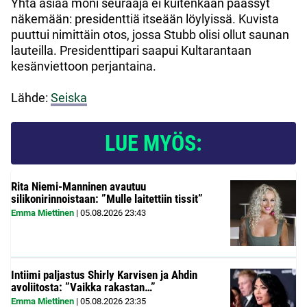
Yhtä asiaa moni seuraaja ei kuitenkaan päässyt
näkemään: presidenttiä itseään löylyissä. Kuvista
puuttui nimittäin otos, jossa Stubb olisi ollut saunan
lauteilla. Presidenttipari saapui Kultarantaan
kesänviettoon perjantaina.
Lähde:
Seiska
LUE MYÖS:
Rita Niemi-Manninen avautuu
silikonirinnoistaan: ”Mulle laitettiin tissit”
Emma Miettinen
|
05.08.2026
23:43
Intiimi paljastus Shirly Karvisen ja Ahdin
avoliitosta: ”Vaikka rakastan…”
Emma Miettinen
|
05.08.2026
23:35