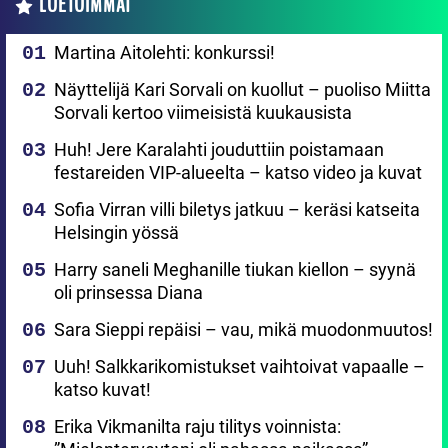
LUETUIMMAT
Martina Aitolehti: konkurssi!
Näyttelijä Kari Sorvali on kuollut – puoliso Miitta
Sorvali kertoo viimeisistä kuukausista
Huh! Jere Karalahti jouduttiin poistamaan
festareiden VIP-alueelta – katso video ja kuvat
Sofia Virran villi biletys jatkuu – keräsi katseita
Helsingin yössä
Harry saneli Meghanille tiukan kiellon – syynä
oli prinsessa Diana
Sara Sieppi repäisi – vau, mikä muodonmuutos!
Uuh! Salkkarikomistukset vaihtoivat vapaalle –
katso kuvat!
Erika Vikmanilta raju tilitys voinnista: