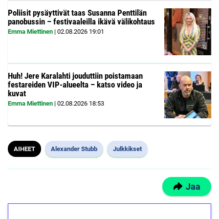
Poliisit pysäyttivät taas Susanna Penttilän
panobussin – festivaaleilla ikävä välikohtaus
Emma Miettinen
|
02.08.2026
19:01
Huh! Jere Karalahti jouduttiin poistamaan
festareiden VIP-alueelta – katso video ja
kuvat
Emma Miettinen
|
02.08.2026
18:53
AIHEET
Alexander Stubb
Julkkikset
Jaa