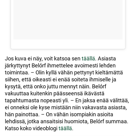
Jos kuva ei näy, voit katsoa sen
täällä
. Asiasta
järkyttynyt Belórf ihmettelee avoimesti lehden
toimintaa. – Olin kyllä vähän pettynyt kieltämättä
siihen, että oikeasti ei enää soiteta ihmiselle ja
kysytä, että onko juttu mennyt näin. Belórf
vakuuttaa kuitenkin päässeensä ikävästä
tapahtumasta nopeasti yli. – En jaksa enää välittää,
ei onneksi ole kyse mistään niin vakavasta asiasta,
hän painottaa. – On vähän isompiakin asioita
lehdissä, jotka ansaitsisi huomiota, Belórf summaa.
Katso koko videoblogi
täällä
.