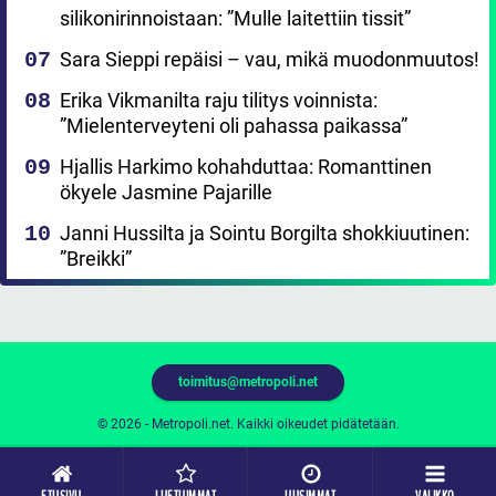
silikonirinnoistaan: ”Mulle laitettiin tissit”
Sara Sieppi repäisi – vau, mikä muodonmuutos!
Erika Vikmanilta raju tilitys voinnista:
”Mielenterveyteni oli pahassa paikassa”
Hjallis Harkimo kohahduttaa: Romanttinen
ökyele Jasmine Pajarille
Janni Hussilta ja Sointu Borgilta shokkiuutinen:
”Breikki”
toimitus@metropoli.net
© 2026 - Metropoli.net. Kaikki oikeudet pidätetään.