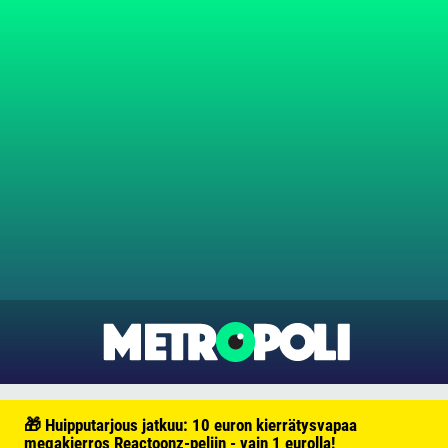
🎁 Huipputarjous jatkuu: 10 euron kierrätysvapaa
megakierros Reactoonz-peliin - vain 1 eurolla!