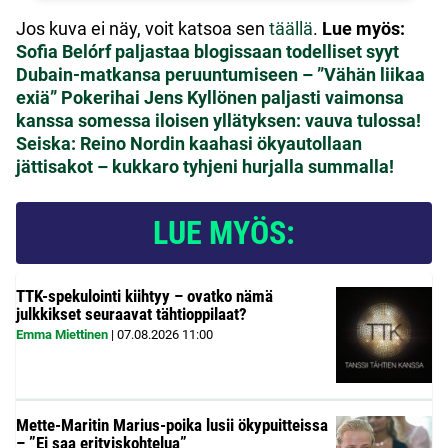
Jos kuva ei näy, voit katsoa sen
täällä
.
Lue myös:
Sofia Belórf paljastaa blogissaan todelliset syyt
Dubain-matkansa peruuntumiseen – ”Vähän liikaa
exiä”
Pokerihai Jens Kyllönen paljasti vaimonsa
kanssa somessa iloisen yllätyksen: vauva tulossa!
Seiska: Reino Nordin kaahasi ökyautollaan
jättisakot – kukkaro tyhjeni hurjalla summalla!
LUE MYÖS:
TTK-spekulointi kiihtyy – ovatko nämä
julkkikset seuraavat tähtioppilaat?
Emma Miettinen
|
07.08.2026
11:00
Mette-Maritin Marius-poika lusii ökypuitteissa
– ”Ei saa erityiskohtelua”