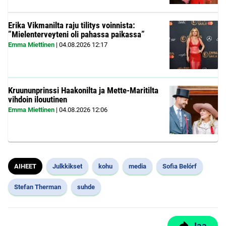
Erika Vikmanilta raju tilitys voinnista:
”Mielenterveyteni oli pahassa paikassa”
Emma Miettinen
|
04.08.2026
12:17
Kruununprinssi Haakonilta ja Mette-Maritilta
vihdoin ilouutinen
Emma Miettinen
|
04.08.2026
12:06
AIHEET
Julkkikset
kohu
media
Sofia Belórf
Stefan Therman
suhde
Jaa