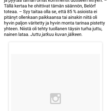
ja pyytää tämän omat kommentit uutiseen liittyen. –
Tällä kertaa he ohittivat tämän säännön, Belórf
toteaa. – Syy taitaa olla se, että 85 % asioista ei
pitänyt ollenkaan paikkaansa tai ainakin niitä oli
hyvin paljon väritetty ja hyvin monta tarinaa pistetty
yhteen. Niistä oli tehty tuollanen täysin turha juttu,
nainen lataa.
Juttu jatkuu kuvan jälkeen.