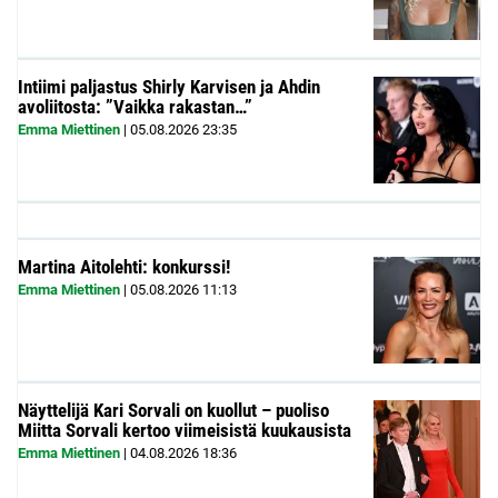
Intiimi paljastus Shirly Karvisen ja Ahdin
avoliitosta: ”Vaikka rakastan…”
Emma Miettinen
|
05.08.2026
23:35
Martina Aitolehti: konkurssi!
Emma Miettinen
|
05.08.2026
11:13
Näyttelijä Kari Sorvali on kuollut – puoliso
Miitta Sorvali kertoo viimeisistä kuukausista
Emma Miettinen
|
04.08.2026
18:36