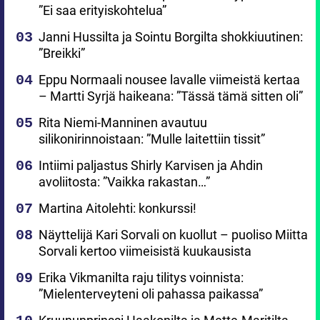
”Ei saa erityiskohtelua”
Janni Hussilta ja Sointu Borgilta shokkiuutinen:
”Breikki”
Eppu Normaali nousee lavalle viimeistä kertaa
– Martti Syrjä haikeana: ”Tässä tämä sitten oli”
Rita Niemi-Manninen avautuu
silikonirinnoistaan: ”Mulle laitettiin tissit”
Intiimi paljastus Shirly Karvisen ja Ahdin
avoliitosta: ”Vaikka rakastan…”
Martina Aitolehti: konkurssi!
Näyttelijä Kari Sorvali on kuollut – puoliso Miitta
Sorvali kertoo viimeisistä kuukausista
Erika Vikmanilta raju tilitys voinnista:
”Mielenterveyteni oli pahassa paikassa”