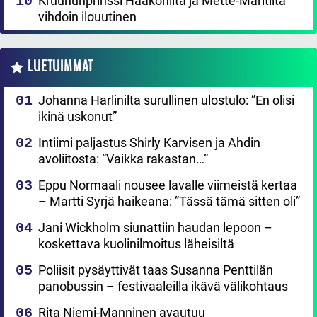
Kruununprinssi Haakonilta ja Mette-Maritilta
vihdoin ilouutinen
LUETUIMMAT
Johanna Harlinilta surullinen ulostulo: ”En olisi
ikinä uskonut”
Intiimi paljastus Shirly Karvisen ja Ahdin
avoliitosta: ”Vaikka rakastan…”
Eppu Normaali nousee lavalle viimeistä kertaa
– Martti Syrjä haikeana: ”Tässä tämä sitten oli”
Jani Wickholm siunattiin haudan lepoon –
koskettava kuolinilmoitus läheisiltä
Poliisit pysäyttivät taas Susanna Penttilän
panobussin – festivaaleilla ikävä välikohtaus
Rita Niemi-Manninen avautuu