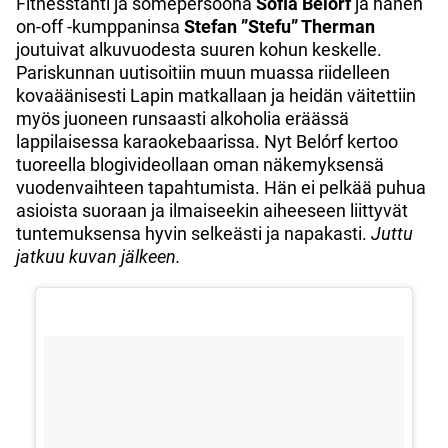
Fitnesstähti ja somepersoona
Sofia Belórf
ja hänen
on-off -kumppaninsa
Stefan ”Stefu” Therman
joutuivat alkuvuodesta suuren kohun keskelle.
Pariskunnan uutisoitiin muun muassa riidelleen
kovaäänisesti Lapin matkallaan ja heidän väitettiin
myös juoneen runsaasti alkoholia eräässä
lappilaisessa karaokebaarissa. Nyt Belórf kertoo
tuoreella blogivideollaan oman näkemyksensä
vuodenvaihteen tapahtumista. Hän ei pelkää puhua
asioista suoraan ja ilmaiseekin aiheeseen liittyvät
tuntemuksensa hyvin selkeästi ja napakasti.
Juttu
jatkuu kuvan jälkeen.