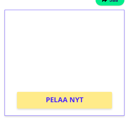
1€ = 10€ arvosta
ilmaiskierroksia ilman
kierrätystä!
Talleta 1€
Saat heti 50 ilmaiskierrosta Tuohi 1000 -
peliin (arvo 0,20€ per kierros)!
Ei kierrätysvaatimusta!
PELAA NYT