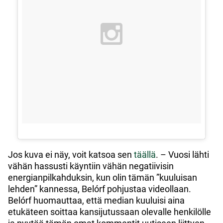
Jos kuva ei näy, voit katsoa sen
täällä
. – Vuosi lähti
vähän hassusti käyntiin vähän negatiivisin
energianpilkahduksin, kun olin tämän ”kuuluisan
lehden” kannessa, Belórf pohjustaa videollaan.
Belórf huomauttaa, että median kuuluisi aina
etukäteen soittaa kansijutussaan olevalle henkilölle