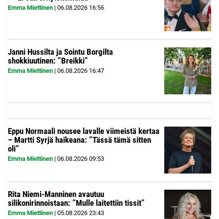
Emma Miettinen
|
06.08.2026
16:56
Janni Hussilta ja Sointu Borgilta
shokkiuutinen: ”Breikki”
Emma Miettinen
|
06.08.2026
16:47
Eppu Normaali nousee lavalle viimeistä kertaa
– Martti Syrjä haikeana: ”Tässä tämä sitten
oli”
Emma Miettinen
|
06.08.2026
09:53
Rita Niemi-Manninen avautuu
silikonirinnoistaan: ”Mulle laitettiin tissit”
Emma Miettinen
|
05.08.2026
23:43