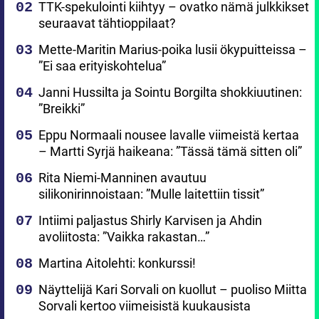
TTK-spekulointi kiihtyy – ovatko nämä julkkikset
seuraavat tähtioppilaat?
Mette-Maritin Marius-poika lusii ökypuitteissa –
”Ei saa erityiskohtelua”
Janni Hussilta ja Sointu Borgilta shokkiuutinen:
”Breikki”
Eppu Normaali nousee lavalle viimeistä kertaa
– Martti Syrjä haikeana: ”Tässä tämä sitten oli”
Rita Niemi-Manninen avautuu
silikonirinnoistaan: ”Mulle laitettiin tissit”
Intiimi paljastus Shirly Karvisen ja Ahdin
avoliitosta: ”Vaikka rakastan…”
Martina Aitolehti: konkurssi!
Näyttelijä Kari Sorvali on kuollut – puoliso Miitta
Sorvali kertoo viimeisistä kuukausista