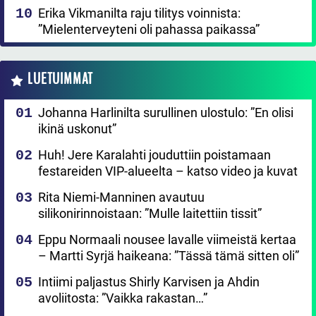
Erika Vikmanilta raju tilitys voinnista:
”Mielenterveyteni oli pahassa paikassa”
LUETUIMMAT
Johanna Harlinilta surullinen ulostulo: ”En olisi
ikinä uskonut”
Huh! Jere Karalahti jouduttiin poistamaan
festareiden VIP-alueelta – katso video ja kuvat
Rita Niemi-Manninen avautuu
silikonirinnoistaan: ”Mulle laitettiin tissit”
Eppu Normaali nousee lavalle viimeistä kertaa
– Martti Syrjä haikeana: ”Tässä tämä sitten oli”
Intiimi paljastus Shirly Karvisen ja Ahdin
avoliitosta: ”Vaikka rakastan…”