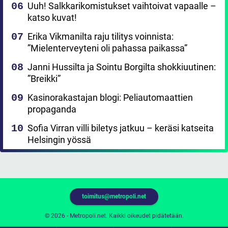
Uuh! Salkkarikomistukset vaihtoivat vapaalle –
katso kuvat!
Erika Vikmanilta raju tilitys voinnista:
”Mielenterveyteni oli pahassa paikassa”
Janni Hussilta ja Sointu Borgilta shokkiuutinen:
”Breikki”
Kasinorakastajan blogi: Peliautomaattien
propaganda
Sofia Virran villi biletys jatkuu – keräsi katseita
Helsingin yössä
toimitus@metropoli.net
© 2026 - Metropoli.net. Kaikki oikeudet pidätetään.