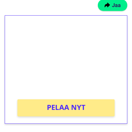
Jaa
1€ = 10€ arvosta
ilmaiskierroksia ilman
kierrätystä!
Talleta 1€
Saat heti 50 ilmaiskierrosta Tuohi 1000 -
peliin (arvo 0,20€ per kierros)!
Ei kierrätysvaatimusta!
PELAA NYT