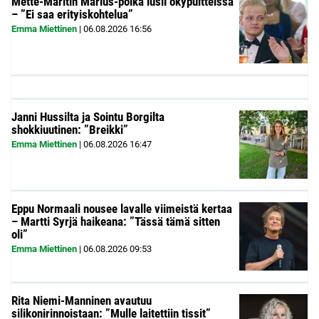
Mette-Maritin Marius-poika lusii ökypuitteissa
– ”Ei saa erityiskohtelua”
Emma Miettinen
|
06.08.2026
16:56
Janni Hussilta ja Sointu Borgilta
shokkiuutinen: ”Breikki”
Emma Miettinen
|
06.08.2026
16:47
Eppu Normaali nousee lavalle viimeistä kertaa
– Martti Syrjä haikeana: ”Tässä tämä sitten
oli”
Emma Miettinen
|
06.08.2026
09:53
Rita Niemi-Manninen avautuu
silikonirinnoistaan: ”Mulle laitettiin tissit”