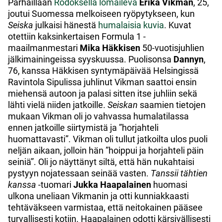
Parhaillaan
Rodoksella lomaileva
Erika Vikman
, 25,
joutui Suomessa melkoiseen ryöpytykseen, kun
Seiska
julkaisi hänestä
humalaisia kuvia
. Kuvat
otettiin kaksinkertaisen Formula 1 -
maailmanmestari
Mika Häkkisen
50-vuotisjuhlien
jälkimainingeissa syyskuussa. Puolisonsa
Dannyn
,
76, kanssa Häkkisen syntymäpäivää Helsingissä
Ravintola Sipulissa juhlinut Vikman saattoi ensin
miehensä autoon ja palasi sitten itse juhliin sekä
lähti vielä niiden jatkoille.
Seiskan
saamien tietojen
mukaan Vikman oli jo vahvassa humalatilassa
ennen jatkoille siirtymistä ja ”horjahteli
huomattavasti”. Vikman oli tullut jatkoilta ulos puoli
neljän aikaan, jolloin hän ”hoippui ja horjahteli päin
seiniä”. Oli jo näyttänyt siltä, että hän nukahtaisi
pystyyn nojatessaan seinää vasten.
Tanssii tähtien
kanssa
-tuomari
Jukka Haapalainen
huomasi
ulkona uneliaan Vikmanin ja otti kunniakkaasti
tehtäväkseen varmistaa, että neitokainen pääsee
turvallisesti kotiin. Haapalainen odotti kärsivällisesti