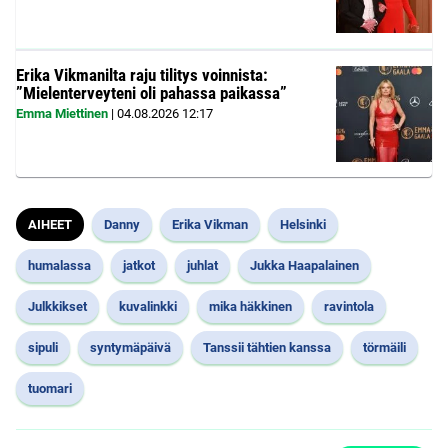
Erika Vikmanilta raju tilitys voinnista:
”Mielenterveyteni oli pahassa paikassa”
Emma Miettinen
|
04.08.2026
12:17
AIHEET
Danny
Erika Vikman
Helsinki
humalassa
jatkot
juhlat
Jukka Haapalainen
Julkkikset
kuvalinkki
mika häkkinen
ravintola
sipuli
syntymäpäivä
Tanssii tähtien kanssa
törmäili
tuomari