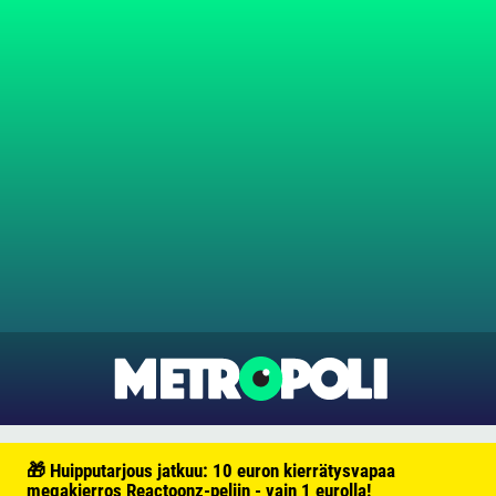
🎁 Huipputarjous jatkuu: 10 euron kierrätysvapaa
megakierros Reactoonz-peliin - vain 1 eurolla!