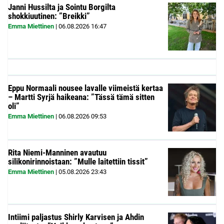
Janni Hussilta ja Sointu Borgilta
shokkiuutinen: ”Breikki”
Emma Miettinen
|
06.08.2026
16:47
Eppu Normaali nousee lavalle viimeistä kertaa
– Martti Syrjä haikeana: ”Tässä tämä sitten
oli”
Emma Miettinen
|
06.08.2026
09:53
Rita Niemi-Manninen avautuu
silikonirinnoistaan: ”Mulle laitettiin tissit”
Emma Miettinen
|
05.08.2026
23:43
Intiimi paljastus Shirly Karvisen ja Ahdin