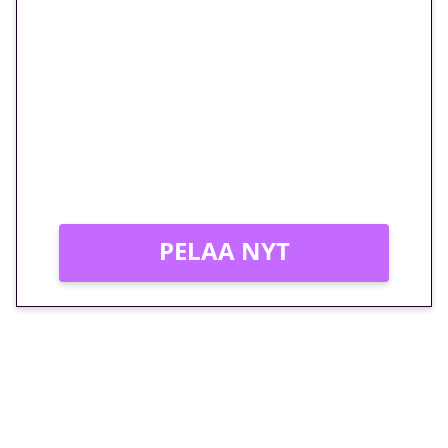
🎁 Huipputarjous jatkuu: 10
euron kierrätysvapaa
megakierros Reactoonz-
peliin – vain 1 eurolla!
Peli: Reactoonz
Vain uusille asiakkaille!
PELAA NYT