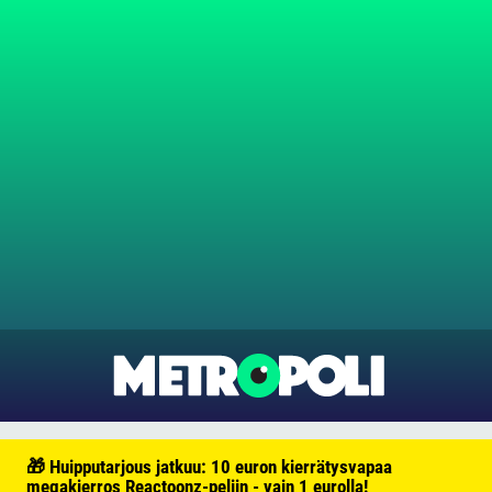
🎁 Huipputarjous jatkuu: 10 euron kierrätysvapaa
megakierros Reactoonz-peliin - vain 1 eurolla!