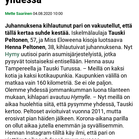
Mette Saarinen
04.08.2020
10:00
Juhannuksena kihlautunut pari on vakuutellut, että
tällä kertaa suhde kestää.
Iskelmälaulaja
Tauski
Peltonen
, 57, ja Miss Eloweena kisoja luotsaava
Henna Peltonen
, 38, kihlautuivat juhannuksena. Nyt
Hymy
uutisoi parin asumisjärjestelyistä, jotka
pysyvät toistaiseksi entisellään. Henna asuu
Tampereella ja Tauski Turussa. – Meillä on kaksi
kotia ja kaksi kotikaupunkia. Kaupunkien välillä on
matkaa vain 160 kilometriä. Se ei ole paljon.
Olemme yhdessä jommankumman luona tilanteen
mukaan, kihlapari avautuu
Hymylle
. – Nyt meillä on
aikaa huolehtia siitä, että pysymme yhdessä, Tauski
kertoo. Peltoset avioituivat vuonna 2011, mutta
erosivat pian häiden jälkeen. Korona-aikana parilla
on ollut aikaa jutella enemmän ja syvällisemmin.
Hennan Instagram-tililtä käy ilmi, että pari on