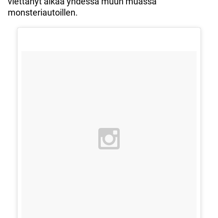
viettänyt aikaa yhdessä muun muassa
monsteriautoillen.