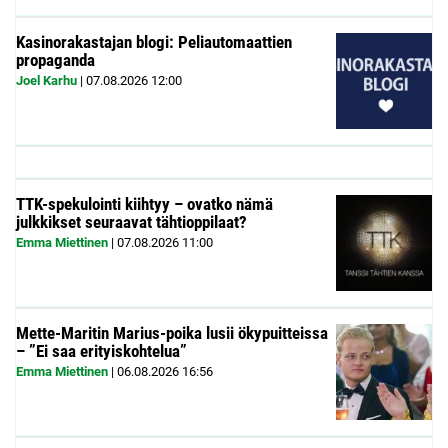
Kasinorakastajan blogi: Peliautomaattien
propaganda
Joel Karhu
|
07.08.2026
12:00
TTK-spekulointi kiihtyy – ovatko nämä
julkkikset seuraavat tähtioppilaat?
Emma Miettinen
|
07.08.2026
11:00
Mette-Maritin Marius-poika lusii ökypuitteissa
– ”Ei saa erityiskohtelua”
Emma Miettinen
|
06.08.2026
16:56