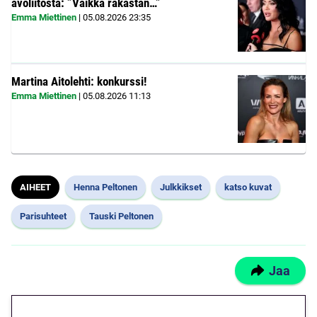
avoliitosta: ”Vaikka rakastan…”
Emma Miettinen
|
05.08.2026
23:35
Martina Aitolehti: konkurssi!
Emma Miettinen
|
05.08.2026
11:13
AIHEET
Henna Peltonen
Julkkikset
katso kuvat
Parisuhteet
Tauski Peltonen
Jaa