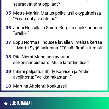
seuraavat tähtioppilaat?
Mette-Maritin Marius-poika lusii ökypuitteissa –
”Ei saa erityiskohtelua”
Janni Hussilta ja Sointu Borgilta shokkiuutinen:
”Breikki”
Eppu Normaali nousee lavalle viimeistä kertaa
– Martti Syrjä haikeana: ”Tässä tämä sitten oli”
Rita Niemi-Manninen avautuu
silikonirinnoistaan: ”Mulle laitettiin tissit”
Intiimi paljastus Shirly Karvisen ja Ahdin
avoliitosta: ”Vaikka rakastan…”
Martina Aitolehti: konkurssi!
LUETUIMMAT