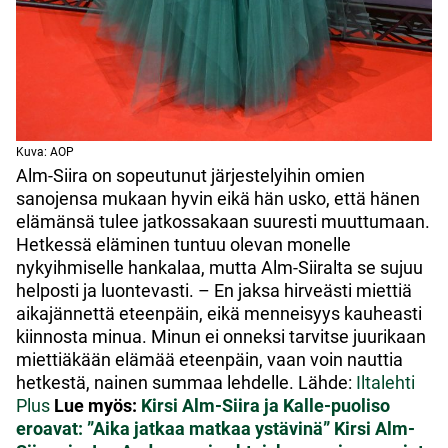
Kuva: AOP
Alm-Siira on sopeutunut järjestelyihin omien
sanojensa mukaan hyvin eikä hän usko, että hänen
elämänsä tulee jatkossakaan suuresti muuttumaan.
Hetkessä eläminen tuntuu olevan monelle
nykyihmiselle hankalaa, mutta Alm-Siiralta se sujuu
helposti ja luontevasti. – En jaksa hirveästi miettiä
aikajännettä eteenpäin, eikä menneisyys kauheasti
kiinnosta minua. Minun ei onneksi tarvitse juurikaan
miettiäkään elämää eteenpäin, vaan voin nauttia
hetkestä, nainen summaa lehdelle. Lähde:
Iltalehti
Plus
Lue myös:
Kirsi Alm-Siira ja Kalle-puoliso
eroavat: ”Aika jatkaa matkaa ystävinä”
Kirsi Alm-