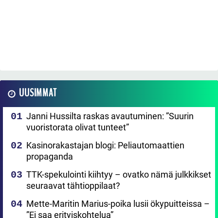
UUSIMMAT
Janni Hussilta raskas avautuminen: ”Suurin
vuoristorata olivat tunteet”
Kasinorakastajan blogi: Peliautomaattien
propaganda
TTK-spekulointi kiihtyy – ovatko nämä julkkikset
seuraavat tähtioppilaat?
Mette-Maritin Marius-poika lusii ökypuitteissa –
”Ei saa erityiskohtelua”