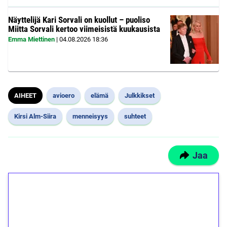
Näyttelijä Kari Sorvali on kuollut – puoliso
Miitta Sorvali kertoo viimeisistä kuukausista
Emma Miettinen
|
04.08.2026
18:36
AIHEET
avioero
elämä
Julkkikset
Kirsi Alm-Siira
menneisyys
suhteet
Jaa
1€ = 10€ arvosta
ilmaiskierroksia ilman
kierrätystä!