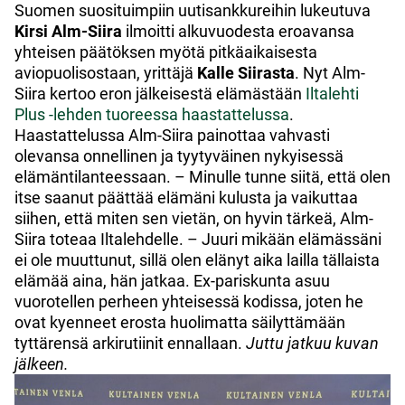
Suomen suosituimpiin uutisankkureihin lukeutuva
Kirsi Alm-Siira
ilmoitti alkuvuodesta eroavansa
yhteisen päätöksen myötä pitkäaikaisesta
aviopuolisostaan, yrittäjä
Kalle Siirasta
. Nyt Alm-
Siira kertoo eron jälkeisestä elämästään
Iltalehti
Plus -lehden tuoreessa haastattelussa
.
Haastattelussa Alm-Siira painottaa vahvasti
olevansa onnellinen ja tyytyväinen nykyisessä
elämäntilanteessaan. – Minulle tunne siitä, että olen
itse saanut päättää elämäni kulusta ja vaikuttaa
siihen, että miten sen vietän, on hyvin tärkeä, Alm-
Siira toteaa Iltalehdelle. – Juuri mikään elämässäni
ei ole muuttunut, sillä olen elänyt aika lailla tällaista
elämää aina, hän jatkaa. Ex-pariskunta asuu
vuorotellen perheen yhteisessä kodissa, joten he
ovat kyenneet erosta huolimatta säilyttämään
tyttärensä arkirutiinit ennallaan.
Juttu jatkuu kuvan
jälkeen.