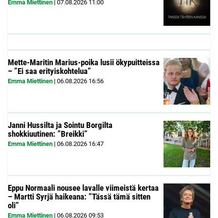
Emma Miettinen
|
07.08.2026
11:00
Mette-Maritin Marius-poika lusii ökypuitteissa
– ”Ei saa erityiskohtelua”
Emma Miettinen
|
06.08.2026
16:56
Janni Hussilta ja Sointu Borgilta
shokkiuutinen: ”Breikki”
Emma Miettinen
|
06.08.2026
16:47
Eppu Normaali nousee lavalle viimeistä kertaa
– Martti Syrjä haikeana: ”Tässä tämä sitten
oli”
Emma Miettinen
|
06.08.2026
09:53