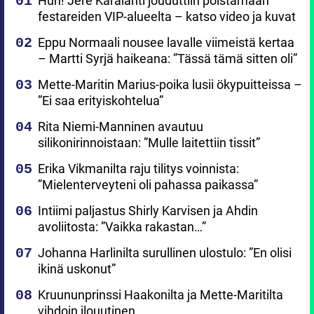
Huh! Jere Karalahti jouduttiin poistamaan
festareiden VIP-alueelta – katso video ja kuvat
Eppu Normaali nousee lavalle viimeistä kertaa
– Martti Syrjä haikeana: ”Tässä tämä sitten oli”
Mette-Maritin Marius-poika lusii ökypuitteissa –
”Ei saa erityiskohtelua”
Rita Niemi-Manninen avautuu
silikonirinnoistaan: ”Mulle laitettiin tissit”
Erika Vikmanilta raju tilitys voinnista:
”Mielenterveyteni oli pahassa paikassa”
Intiimi paljastus Shirly Karvisen ja Ahdin
avoliitosta: ”Vaikka rakastan…”
Johanna Harlinilta surullinen ulostulo: ”En olisi
ikinä uskonut”
Kruununprinssi Haakonilta ja Mette-Maritilta
vihdoin ilouutinen