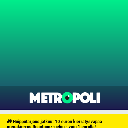
🎁 Huipputarjous jatkuu: 10 euron kierrätysvapaa
megakierros Reactoonz-peliin - vain 1 eurolla!