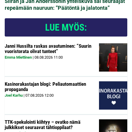
Siiran ja Jan Anderssonin yhteiskuva sai seuraajat
repeämään nauruun: ”Päätöntä ja jalatonta”
LUE MYÖS:
Janni Hussilta raskas avautuminen: ”Suurin
vuoristorata olivat tunteet”
Emma Miettinen
|
08.08.2026
11:00
Kasinorakastajan blogi: Peliautomaattien
propaganda
Joel Karhu
|
07.08.2026
12:00
TTK-spekulointi kiihtyy – ovatko nämä
julkkikset seuraavat tähtioppilaat?