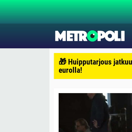
🎁 Huipputarjous jatkuu
eurolla!