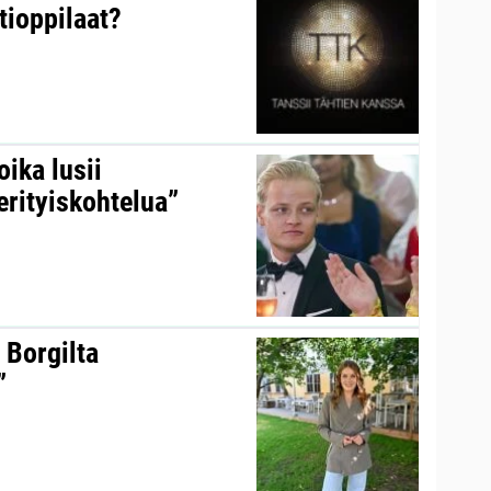
tioppilaat?
ika lusii
erityiskohtelua”
 Borgilta
”