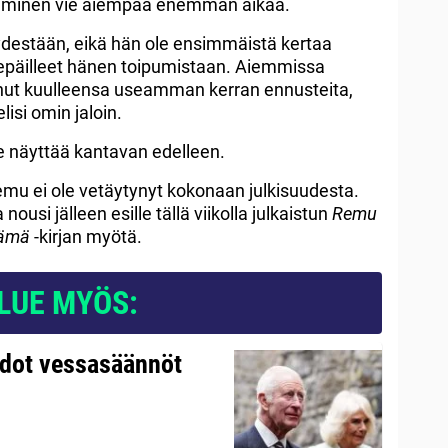
tuminen vie aiempaa enemmän aikaa.
destään, eikä hän ole ensimmäistä kertaa
t epäilleet hänen toipumistaan. Aiemmissa
nut kuulleensa useamman kerran ennusteita,
isi omin jaloin.
 näyttää kantavan edelleen.
emu ei ole vetäytynyt kokonaan julkisuudesta.
usi jälleen esille tällä viikolla julkaistun
Remu
lämä
-kirjan myötä.
LUE MYÖS:
udot vessasäännöt