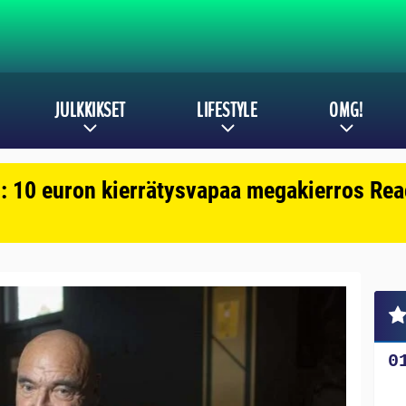
JULKKIKSET
LIFESTYLE
OMG!
: 10 euron kierrätysvapaa megakierros Reac