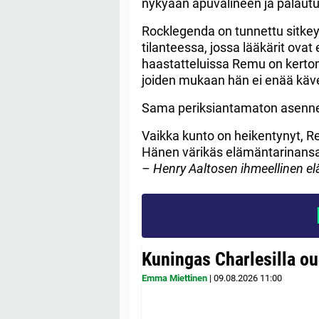
nykyään apuvälineen ja palau
Rocklegenda on tunnettu sitkey
tilanteessa, jossa lääkärit ova
haastatteluissa Remu on kerto
joiden mukaan hän ei enää kävel
Sama periksiantamaton asenne
Vaikka kunto on heikentynyt, R
Hänen värikäs elämäntarinansa no
– Henry Aaltosen ihmeellinen e
Kuningas Charlesilla o
Emma Miettinen
|
09.08.2026
11:00