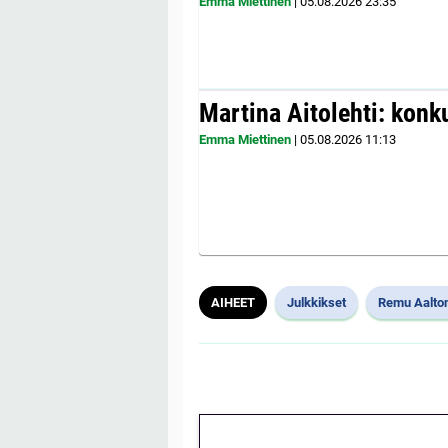
Emma Miettinen
|
05.08.2026
23:35
Martina Aitolehti: konk
Emma Miettinen
|
05.08.2026
11:13
AIHEET
Julkkikset
Remu Aalto