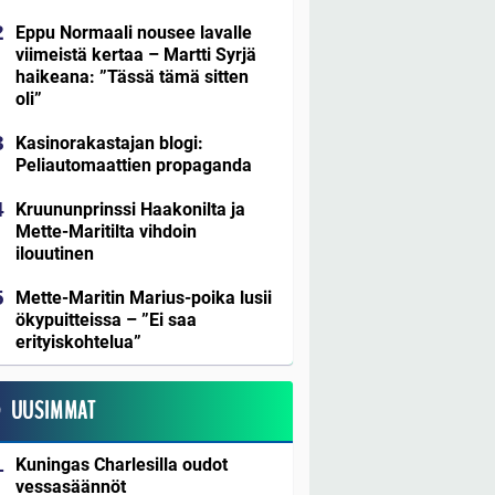
Eppu Normaali nousee lavalle
viimeistä kertaa – Martti Syrjä
haikeana: ”Tässä tämä sitten
oli”
Kasinorakastajan blogi:
Peliautomaattien propaganda
Kruununprinssi Haakonilta ja
Mette-Maritilta vihdoin
ilouutinen
Mette-Maritin Marius-poika lusii
ökypuitteissa – ”Ei saa
erityiskohtelua”
UUSIMMAT
Kuningas Charlesilla oudot
vessasäännöt