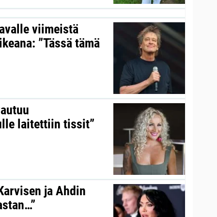
valle viimeistä
aikeana: ”Tässä tämä
vautuu
le laitettiin tissit”
 Karvisen ja Ahdin
kastan…”