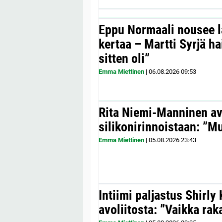
Eppu Normaali nousee la
kertaa – Martti Syrjä h
sitten oli”
Emma Miettinen
|
06.08.2026
09:53
Rita Niemi-Manninen a
silikonirinnoistaan: ”Mul
Emma Miettinen
|
05.08.2026
23:43
Intiimi paljastus Shirly
avoliitosta: ”Vaikka ra