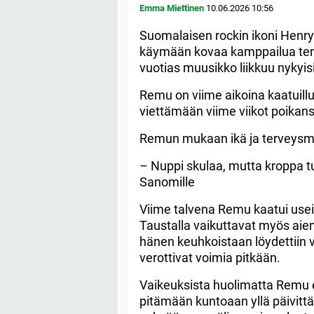
Emma Miettinen
10.06.2026
10:56
Suomalaisen rockin ikoni Henry
käymään kovaa kamppailua terv
vuotias muusikko liikkuu nykyisin
Remu on viime aikoina kaatuillu
viettämään viime viikot poikan
Remun mukaan ikä ja terveysmu
– Nuppi skulaa, mutta kroppa tu
Sanomille
Viime talvena Remu kaatui useit
Taustalla vaikuttavat myös a
hänen keuhkoistaan löydettiin ve
verottivat voimia pitkään.
Vaikeuksista huolimatta Remu ei
pitämään kuntoaan yllä päivittäi