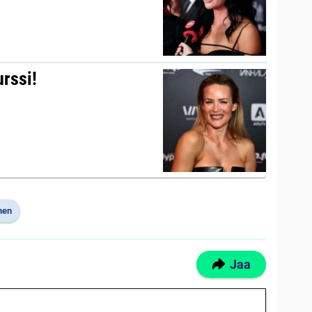
urssi!
nen
Jaa