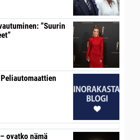
avautuminen: ”Suurin
eet”
 Peliautomaattien
y – ovatko nämä