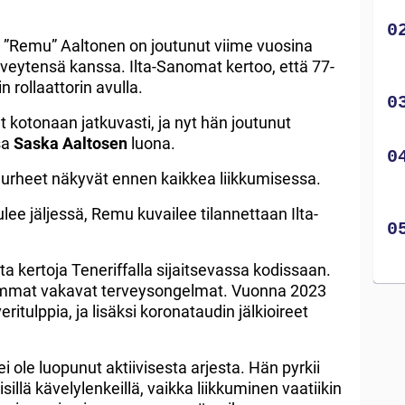
 ”Remu” Aaltonen on joutunut viime vuosina
eytensä kanssa. Ilta-Sanomat kertoo, että 77-
 rollaattorin avulla.
t kotonaan jatkuvasti, ja nyt hän joutunut
sa
Saska Aaltosen
luona.
rheet näkyvät ennen kaikkea liikkumisessa.
lee jäljessä, Remu kuvailee tilannettaan Ilta-
a kertoja Teneriffalla sijaitsevassa kodissaan.
iemmat vakavat terveysongelmat. Vuonna 2023
ritulppia, ja lisäksi koronataudin jälkioireet
 ole luopunut aktiivisesta arjesta. Hän pyrkii
sillä kävelylenkeillä, vaikka liikkuminen vaatiikin