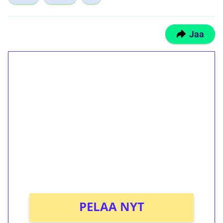
Jaa
1€ = 10€ arvosta
ilmaiskierroksia ilman
kierrätystä!
Talleta 1€
Saat heti 50 ilmaiskierrosta Tuohi 1000 -
peliin (arvo 0,20€ per kierros)!
Ei kierrätysvaatimusta!
PELAA NYT