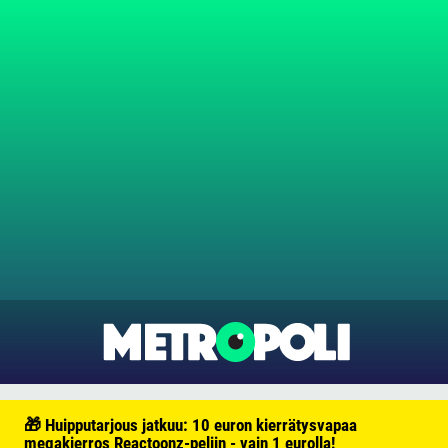
🎁 Huipputarjous jatkuu: 10 euron kierrätysvapaa
megakierros Reactoonz-peliin - vain 1 eurolla!