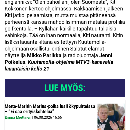
englanniksi: ”Olen pahoillani, olen Suomesta”, Kiti
Kokkonen kertoo ohjelmassa. Kakkaamisen jälkeen
Kiti jatkoi pelaamista, mutta muistaa pitäneensä
perheensä kanssa mahdollisimman matalaa profiilia
golfkentällä. – Kyllähän kaikille tapahtuu tällaisia
vahinkoja. Tää on ihan normaalia, Kiti naurahti. Kitin
lisäksi lauantai-iltana esitettyyn Kuutamolla-
ohjelmaan osallistui entinen Salatut elämät -
näyttelijä
Mikko Parikka
ja radiojuontaja
Jenni
Poikelus
.
Kuutamolla-ohjelma MTV3-kanavalla
lauantaisin kello 21
LUE MYÖS:
Mette-Maritin Marius-poika lusii ökypuitteissa
– ”Ei saa erityiskohtelua”
Emma Miettinen
|
06.08.2026
16:56