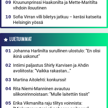
Kruununprinssi Haakonilta ja Mette-Maritilta
vihdoin ilouutinen
Sofia Virran villi biletys jatkuu – keräsi katseita
Helsingin yössä
LUETUIMMAT
Johanna Harlinilta surullinen ulostulo: ”En olisi
ikinä uskonut”
Intiimi paljastus Shirly Karvisen ja Ahdin
avoliitosta: ”Vaikka rakastan…”
Martina Aitolehti: konkurssi!
Rita Niemi-Manninen avautuu
silikonirinnoistaan: ”Mulle laitettiin tissit”
Erika Vikmanilta raju tilitys voinnista: