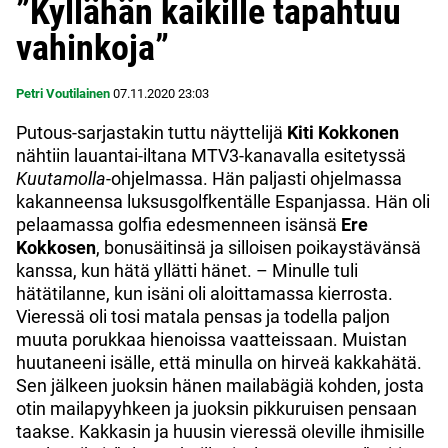
”Kyllähän kaikille tapahtuu
vahinkoja”
Petri Voutilainen
07.11.2020
23:03
Putous-sarjastakin tuttu näyttelijä
Kiti Kokkonen
nähtiin lauantai-iltana MTV3-kanavalla esitetyssä
Kuutamolla
-ohjelmassa. Hän paljasti ohjelmassa
kakanneensa luksusgolfkentälle Espanjassa. Hän oli
pelaamassa golfia edesmenneen isänsä
Ere
Kokkosen
, bonusäitinsä ja silloisen poikaystävänsä
kanssa, kun hätä yllätti hänet. – Minulle tuli
hätätilanne, kun isäni oli aloittamassa kierrosta.
Vieressä oli tosi matala pensas ja todella paljon
muuta porukkaa hienoissa vaatteissaan. Muistan
huutaneeni isälle, että minulla on hirveä kakkahätä.
Sen jälkeen juoksin hänen mailabägiä kohden, josta
otin mailapyyhkeen ja juoksin pikkuruisen pensaan
taakse. Kakkasin ja huusin vieressä oleville ihmisille