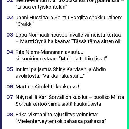
Mette-Maritin Marius-poika lusii ökypuitteissa –
”Ei saa erityiskohtelua”
Janni Hussilta ja Sointu Borgilta shokkiuutinen:
”Breikki”
Eppu Normaali nousee lavalle viimeistä kertaa
– Martti Syrjä haikeana: ”Tässä tämä sitten oli”
Rita Niemi-Manninen avautuu
silikonirinnoistaan: ”Mulle laitettiin tissit”
Intiimi paljastus Shirly Karvisen ja Ahdin
avoliitosta: ”Vaikka rakastan…”
Martina Aitolehti: konkurssi!
Näyttelijä Kari Sorvali on kuollut – puoliso Miitta
Sorvali kertoo viimeisistä kuukausista
Erika Vikmanilta raju tilitys voinnista:
”Mielenterveyteni oli pahassa paikassa”