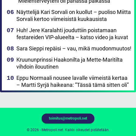
”Mielenterveyteni oli pahassa paikassa”
Näyttelijä Kari Sorvali on kuollut – puoliso Miitta
Sorvali kertoo viimeisistä kuukausista
Huh! Jere Karalahti jouduttiin poistamaan
festareiden VIP-alueelta – katso video ja kuvat
Sara Sieppi repäisi – vau, mikä muodonmuutos!
Kruununprinssi Haakonilta ja Mette-Maritilta
vihdoin ilouutinen
Eppu Normaali nousee lavalle viimeistä kertaa
– Martti Syrjä haikeana: ”Tässä tämä sitten oli”
toimitus@metropoli.net
© 2026 - Metropoli.net. Kaikki oikeudet pidätetään.