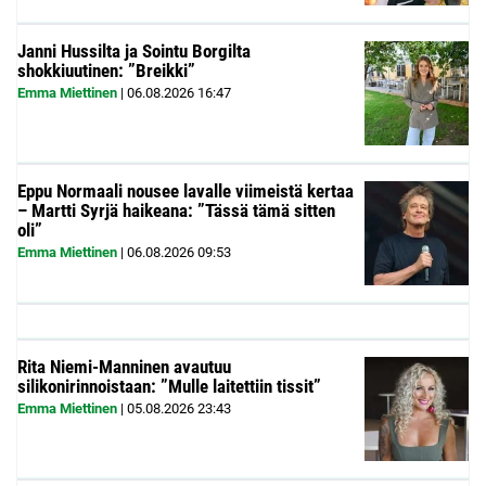
Janni Hussilta ja Sointu Borgilta
shokkiuutinen: ”Breikki”
Emma Miettinen
|
06.08.2026
16:47
Eppu Normaali nousee lavalle viimeistä kertaa
– Martti Syrjä haikeana: ”Tässä tämä sitten
oli”
Emma Miettinen
|
06.08.2026
09:53
Rita Niemi-Manninen avautuu
silikonirinnoistaan: ”Mulle laitettiin tissit”
Emma Miettinen
|
05.08.2026
23:43