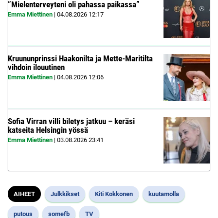
”Mielenterveyteni oli pahassa paikassa”
Emma Miettinen
|
04.08.2026
12:17
Kruununprinssi Haakonilta ja Mette-Maritilta
vihdoin ilouutinen
Emma Miettinen
|
04.08.2026
12:06
Sofia Virran villi biletys jatkuu – keräsi
katseita Helsingin yössä
Emma Miettinen
|
03.08.2026
23:41
AIHEET
Julkkikset
Kiti Kokkonen
kuutamolla
putous
somefb
TV