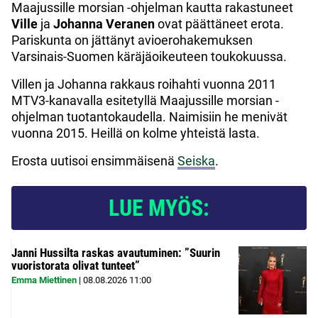
Maajussille morsian -ohjelman kautta rakastuneet
Ville
ja
Johanna Veranen
ovat päättäneet erota.
Pariskunta on jättänyt avioerohakemuksen
Varsinais-Suomen käräjäoikeuteen toukokuussa.
Villen ja Johanna rakkaus roihahti vuonna 2011
MTV3-kanavalla esitetyllä Maajussille morsian -
ohjelman tuotantokaudella. Naimisiin he menivät
vuonna 2015. Heillä on kolme yhteistä lasta.
Erosta uutisoi ensimmäisenä
Seiska
.
LUE MYÖS:
Janni Hussilta raskas avautuminen: ”Suurin
vuoristorata olivat tunteet”
Emma Miettinen
|
08.08.2026
11:00