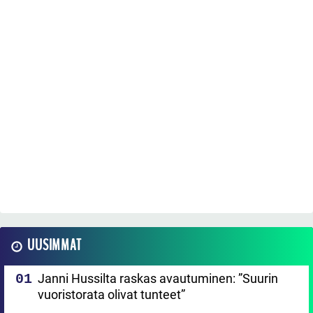
UUSIMMAT
Janni Hussilta raskas avautuminen: ”Suurin
vuoristorata olivat tunteet”