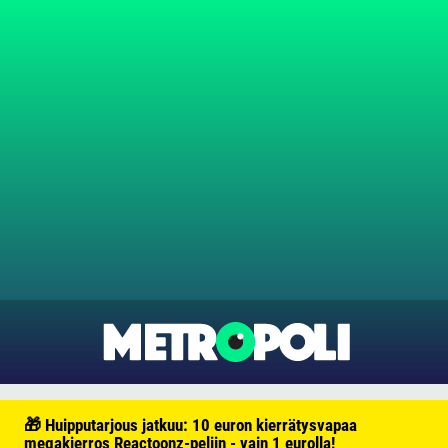
🎁 Huipputarjous jatkuu: 10 euron kierrätysvapaa
megakierros Reactoonz-peliin - vain 1 eurolla!