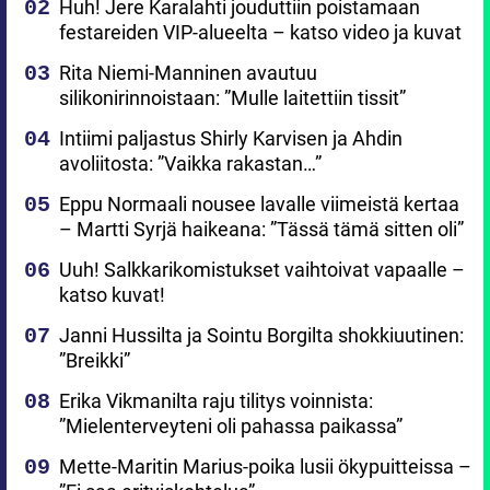
Huh! Jere Karalahti jouduttiin poistamaan
festareiden VIP-alueelta – katso video ja kuvat
Rita Niemi-Manninen avautuu
silikonirinnoistaan: ”Mulle laitettiin tissit”
Intiimi paljastus Shirly Karvisen ja Ahdin
avoliitosta: ”Vaikka rakastan…”
Eppu Normaali nousee lavalle viimeistä kertaa
– Martti Syrjä haikeana: ”Tässä tämä sitten oli”
Uuh! Salkkarikomistukset vaihtoivat vapaalle –
katso kuvat!
Janni Hussilta ja Sointu Borgilta shokkiuutinen:
”Breikki”
Erika Vikmanilta raju tilitys voinnista:
”Mielenterveyteni oli pahassa paikassa”
Mette-Maritin Marius-poika lusii ökypuitteissa –