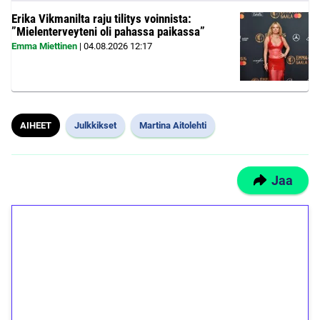
Erika Vikmanilta raju tilitys voinnista:
”Mielenterveyteni oli pahassa paikassa”
Emma Miettinen
|
04.08.2026
12:17
AIHEET
Julkkikset
Martina Aitolehti
Jaa
1€ = 10€ arvosta
ilmaiskierroksia ilman
kierrätystä!
Talleta 1€