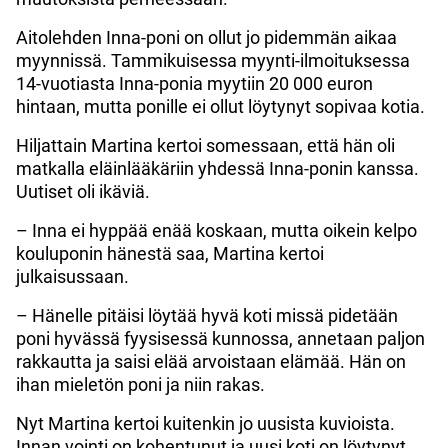
Aitolehden Inna-poni on ollut jo pidemmän aikaa
myynnissä. Tammikuisessa myynti-ilmoituksessa
14-vuotiasta Inna-ponia myytiin 20 000 euron
hintaan, mutta ponille ei ollut löytynyt sopivaa kotia.
Hiljattain Martina kertoi somessaan, että hän oli
matkalla eläinlääkäriin yhdessä Inna-ponin kanssa.
Uutiset oli ikäviä.
– Inna ei hyppää enää koskaan, mutta oikein kelpo
kouluponin hänestä saa, Martina kertoi
julkaisussaan.
– Hänelle pitäisi löytää hyvä koti missä pidetään
poni hyvässä fyysisessä kunnossa, annetaan paljon
rakkautta ja saisi elää arvoistaan elämää. Hän on
ihan mieletön poni ja niin rakas.
Nyt Martina kertoi kuitenkin jo uusista kuvioista.
Innan vointi on kohentunut ja uusi koti on löytynyt.