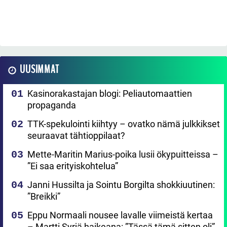
UUSIMMAT
Kasinorakastajan blogi: Peliautomaattien
propaganda
TTK-spekulointi kiihtyy – ovatko nämä julkkikset
seuraavat tähtioppilaat?
Mette-Maritin Marius-poika lusii ökypuitteissa –
”Ei saa erityiskohtelua”
Janni Hussilta ja Sointu Borgilta shokkiuutinen:
”Breikki”
Eppu Normaali nousee lavalle viimeistä kertaa
– Martti Syrjä haikeana: ”Tässä tämä sitten oli”