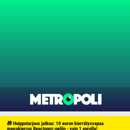
🎁 Huipputarjous jatkuu: 10 euron kierrätysvapaa
megakierros Reactoonz-peliin - vain 1 eurolla!