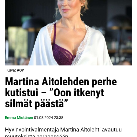
Kuva:
AOP
Martina Aitolehden perhe
kutistui – ”Oon itkenyt
silmät päästä”
Emma Miettinen
01.08.2024
23:38
Hyvinvointivalmentaja Martina Aitolehti avautuu
muutoksista perheessään.