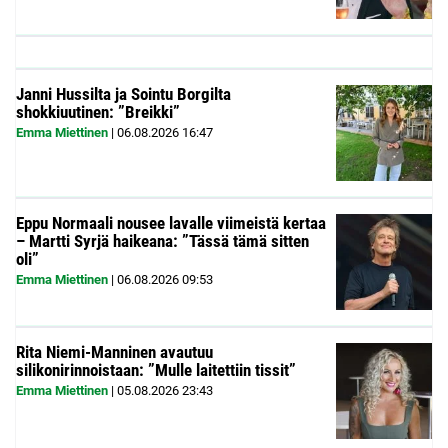
Janni Hussilta ja Sointu Borgilta
shokkiuutinen: ”Breikki”
Emma Miettinen
|
06.08.2026
16:47
Eppu Normaali nousee lavalle viimeistä kertaa
– Martti Syrjä haikeana: ”Tässä tämä sitten
oli”
Emma Miettinen
|
06.08.2026
09:53
Rita Niemi-Manninen avautuu
silikonirinnoistaan: ”Mulle laitettiin tissit”
Emma Miettinen
|
05.08.2026
23:43