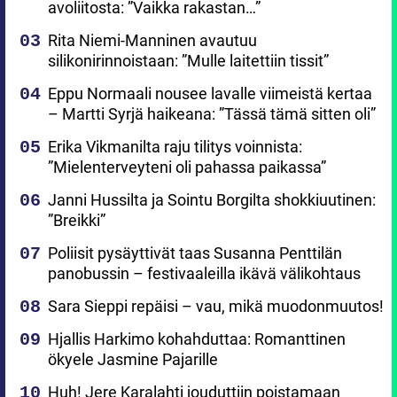
avoliitosta: ”Vaikka rakastan…”
Rita Niemi-Manninen avautuu
silikonirinnoistaan: ”Mulle laitettiin tissit”
Eppu Normaali nousee lavalle viimeistä kertaa
– Martti Syrjä haikeana: ”Tässä tämä sitten oli”
Erika Vikmanilta raju tilitys voinnista:
”Mielenterveyteni oli pahassa paikassa”
Janni Hussilta ja Sointu Borgilta shokkiuutinen:
”Breikki”
Poliisit pysäyttivät taas Susanna Penttilän
panobussin – festivaaleilla ikävä välikohtaus
Sara Sieppi repäisi – vau, mikä muodonmuutos!
Hjallis Harkimo kohahduttaa: Romanttinen
ökyele Jasmine Pajarille
Huh! Jere Karalahti jouduttiin poistamaan