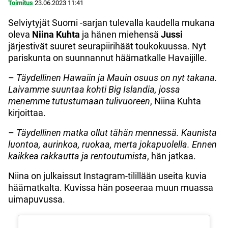
Toimitus
23.06.2023
11:41
Selviytyjät Suomi -sarjan tulevalla kaudella mukana
oleva
Niina Kuhta
ja hänen miehensä
Jussi
järjestivät suuret seurapiirihäät toukokuussa. Nyt
pariskunta on suunnannut häämatkalle Havaijille.
–
Täydellinen Hawaiin ja Mauin osuus on nyt takana.
Laivamme suuntaa kohti Big Islandia, jossa
menemme tutustumaan tulivuoreen
, Niina Kuhta
kirjoittaa.
–
Täydellinen matka ollut tähän mennessä. Kaunista
luontoa, aurinkoa, ruokaa, merta jokapuolella. Ennen
kaikkea rakkautta ja rentoutumista
, hän jatkaa.
Niina on julkaissut Instagram-tilillään useita kuvia
häämatkalta. Kuvissa hän poseeraa muun muassa
uimapuvussa.