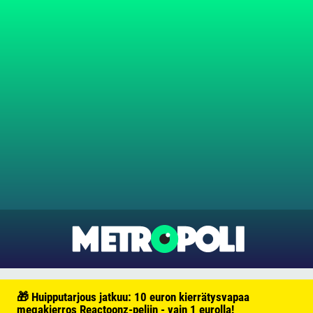
🎁 Huipputarjous jatkuu: 10 euron kierrätysvapaa
megakierros Reactoonz-peliin - vain 1 eurolla!