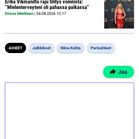
Erika Vikmanilta raju tilitys voinnista:
”Mielenterveyteni oli pahassa paikassa”
Emma Miettinen
|
04.08.2026
12:17
AIHEET
Julkkikset
Niina Kuhta
Parisuhteet
Jaa
1€ = 10€ arvosta
ilmaiskierroksia ilman
kierrätystä!
Talleta 1€