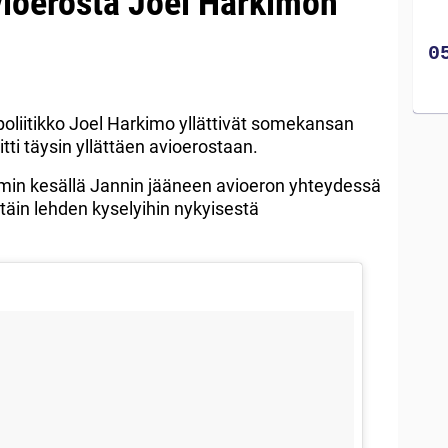
avioerosta Joel Harkimon
oliitikko Joel Harkimo yllättivät somekansan
tti täysin yllättäen avioerostaan.
emmin kesällä Jannin jääneen avioeron yhteydessä
ttäin lehden kyselyihin nykyisestä