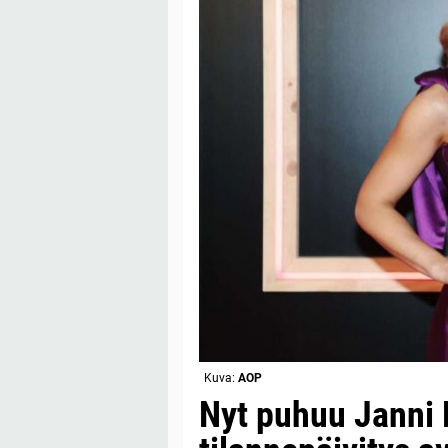
Kuva:
AOP
Nyt puhuu Janni 