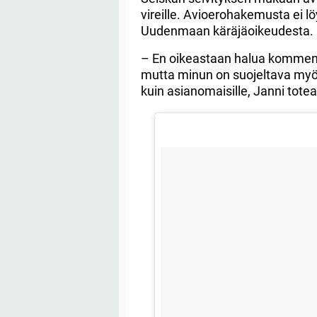
vireille. Avioerohakemusta ei l
Uudenmaan käräjäoikeudesta.
– En oikeastaan halua kommento
mutta minun on suojeltava myös
kuin asianomaisille, Janni totea