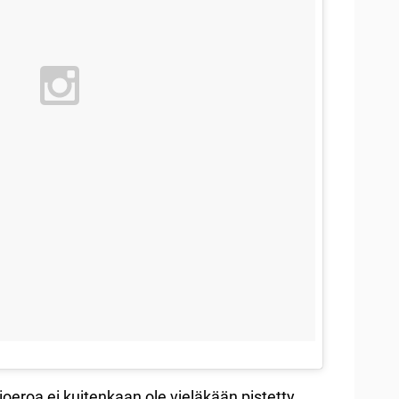
oeroa ei kuitenkaan ole vieläkään pistetty