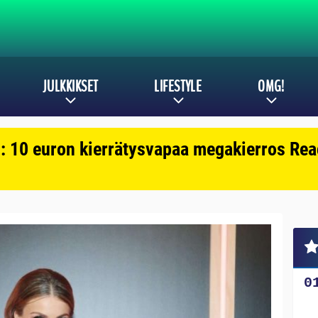
JULKKIKSET
LIFESTYLE
OMG!
: 10 euron kierrätysvapaa megakierros Reac