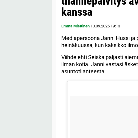
tilannepäivitys 
kanssa
Emma Miettinen
10.09.2025
19:13
Mediapersoona Janni Hussi ja p
heinäkuussa, kun kaksikko ilmoi
Viihdelehti Seiska paljasti ai
ilman kotia. Janni vastasi äske
asuntotilanteesta.