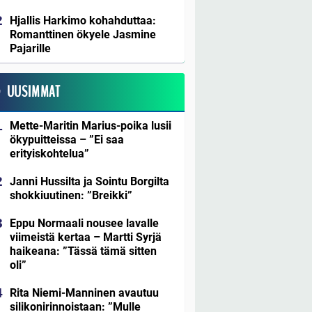
Hjallis Harkimo kohahduttaa:
Romanttinen ökyele Jasmine
Pajarille
UUSIMMAT
Mette-Maritin Marius-poika lusii
ökypuitteissa – ”Ei saa
erityiskohtelua”
Janni Hussilta ja Sointu Borgilta
shokkiuutinen: ”Breikki”
Eppu Normaali nousee lavalle
viimeistä kertaa – Martti Syrjä
haikeana: ”Tässä tämä sitten
oli”
Rita Niemi-Manninen avautuu
silikonirinnoistaan: ”Mulle