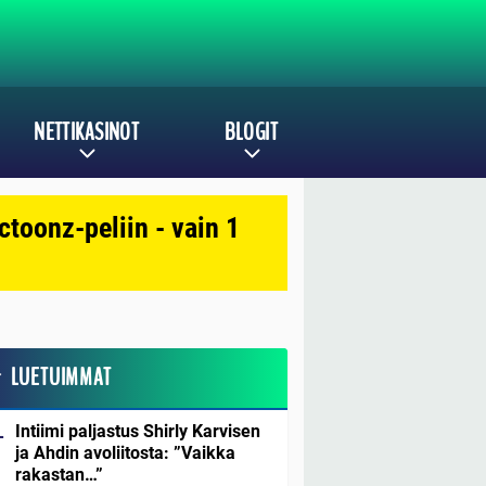
NETTIKASINOT
BLOGIT
toonz-peliin - vain 1
LUETUIMMAT
Intiimi paljastus Shirly Karvisen
ja Ahdin avoliitosta: ”Vaikka
rakastan…”