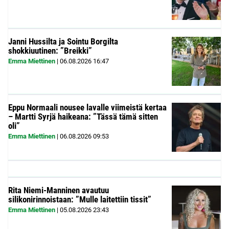
Janni Hussilta ja Sointu Borgilta
shokkiuutinen: ”Breikki”
Emma Miettinen
|
06.08.2026
16:47
Eppu Normaali nousee lavalle viimeistä kertaa
– Martti Syrjä haikeana: ”Tässä tämä sitten
oli”
Emma Miettinen
|
06.08.2026
09:53
Rita Niemi-Manninen avautuu
silikonirinnoistaan: ”Mulle laitettiin tissit”
Emma Miettinen
|
05.08.2026
23:43