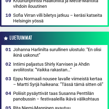
Kruununprinssi Haakonilta ja Mette-Maritilta
vihdoin ilouutinen
Sofia Virran villi biletys jatkuu – keräsi katseita
Helsingin yössä
LUETUIMMAT
Johanna Harlinilta surullinen ulostulo: ”En olisi
ikinä uskonut”
Intiimi paljastus Shirly Karvisen ja Ahdin
avoliitosta: ”Vaikka rakastan…”
Eppu Normaali nousee lavalle viimeistä kertaa
– Martti Syrjä haikeana: ”Tässä tämä sitten oli”
Poliisit pysäyttivät taas Susanna Penttilän
panobussin – festivaaleilla ikävä välikohtaus
Rita Niemi-Manninen avautuu