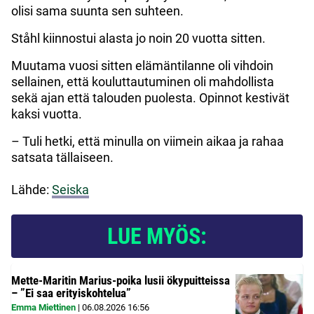
olisi sama suunta sen suhteen.
Ståhl kiinnostui alasta jo noin 20 vuotta sitten.
Muutama vuosi sitten elämäntilanne oli vihdoin
sellainen, että kouluttautuminen oli mahdollista
sekä ajan että talouden puolesta. Opinnot kestivät
kaksi vuotta.
– Tuli hetki, että minulla on viimein aikaa ja rahaa
satsata tällaiseen.
Lähde:
Seiska
LUE MYÖS:
Mette-Maritin Marius-poika lusii ökypuitteissa
– ”Ei saa erityiskohtelua”
Emma Miettinen
|
06.08.2026
16:56