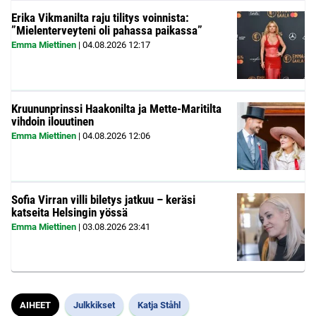
Erika Vikmanilta raju tilitys voinnista:
”Mielenterveyteni oli pahassa paikassa”
Emma Miettinen
|
04.08.2026
12:17
Kruununprinssi Haakonilta ja Mette-Maritilta
vihdoin ilouutinen
Emma Miettinen
|
04.08.2026
12:06
Sofia Virran villi biletys jatkuu – keräsi
katseita Helsingin yössä
Emma Miettinen
|
03.08.2026
23:41
AIHEET
Julkkikset
Katja Ståhl