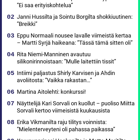
”Ei saa erityiskohtelua”
Janni Hussilta ja Sointu Borgilta shokkiuutinen:
”Breikki”
Eppu Normaali nousee lavalle viimeistä kertaa
– Martti Syrjä haikeana: ”Tässä tämä sitten oli”
Rita Niemi-Manninen avautuu
silikonirinnoistaan: ”Mulle laitettiin tissit”
Intiimi paljastus Shirly Karvisen ja Ahdin
avoliitosta: ”Vaikka rakastan…”
Martina Aitolehti: konkurssi!
Näyttelijä Kari Sorvali on kuollut – puoliso Miitta
Sorvali kertoo viimeisistä kuukausista
Erika Vikmanilta raju tilitys voinnista:
”Mielenterveyteni oli pahassa paikassa”