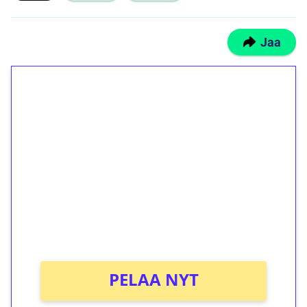
Jaa
1€ = 10€ arvosta
ilmaiskierroksia ilman
kierrätystä!
Talleta 1€
Saat heti 50 ilmaiskierrosta Tuohi 1000 -
peliin (arvo 0,20€ per kierros)!
Ei kierrätysvaatimusta!
PELAA NYT