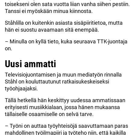
toisekseni olen sata vuotta liian vanha siihen pestiin.
Tanssi ei myöskään minua kiinnosta.
Ståhlilla on kuitenkin asiasta sisäpiiritietoa, mutta
hän ei suostu avaamaan sitä enempää.
– Minulla on kyllä tieto, kuka seuraava TTK-juontaja
on.
Uusi ammatti
Televisiojuontamisen ja muun mediatyön rinnalla
Ståhl on kouluttautunut ratkaisukeskeiseksi
työohjaajaksi.
Tällä hetkellä hän keskittyy uudessa ammatissaan
erityisesti musiikkialaan, jossa hänen mukaansa
tällaiselle osaamiselle on selvä tarve.
– Työni on auttaa työyhteisöjä saavuttamaan paras
mahdollinen työilmapiiri ja työteho niin, että kaikilla