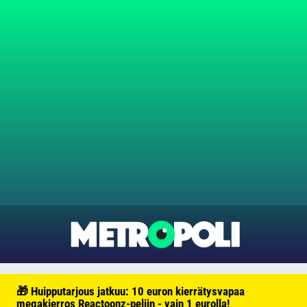
🎁 Huipputarjous jatkuu: 10 euron kierrätysvapaa
megakierros Reactoonz-peliin - vain 1 eurolla!