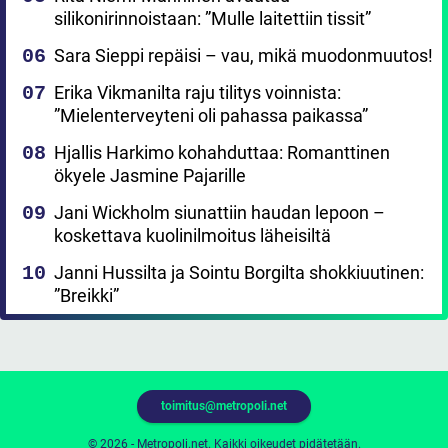
silikonirinnoistaan: ”Mulle laitettiin tissit”
Sara Sieppi repäisi – vau, mikä muodonmuutos!
Erika Vikmanilta raju tilitys voinnista:
”Mielenterveyteni oli pahassa paikassa”
Hjallis Harkimo kohahduttaa: Romanttinen
ökyele Jasmine Pajarille
Jani Wickholm siunattiin haudan lepoon –
koskettava kuolinilmoitus läheisiltä
Janni Hussilta ja Sointu Borgilta shokkiuutinen:
”Breikki”
toimitus@metropoli.net
© 2026 - Metropoli.net. Kaikki oikeudet pidätetään.