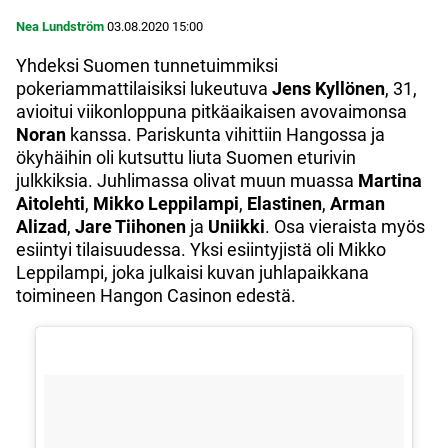
Nea Lundström
03.08.2020
15:00
Yhdeksi Suomen tunnetuimmiksi
pokeriammattilaisiksi lukeutuva
Jens Kyllönen
, 31,
avioitui viikonloppuna pitkäaikaisen avovaimonsa
Noran
kanssa. Pariskunta vihittiin Hangossa ja
ökyhäihin oli kutsuttu liuta Suomen eturivin
julkkiksia. Juhlimassa olivat muun muassa
Martina
Aitolehti
,
Mikko Leppilampi
,
Elastinen
,
Arman
Alizad
,
Jare Tiihonen
ja
Uniikki
. Osa vieraista myös
esiintyi tilaisuudessa. Yksi esiintyjistä oli Mikko
Leppilampi, joka julkaisi kuvan juhlapaikkana
toimineen Hangon Casinon edestä.