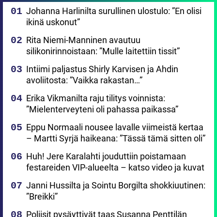
Johanna Harlinilta surullinen ulostulo: ”En olisi
ikinä uskonut”
Rita Niemi-Manninen avautuu
silikonirinnoistaan: ”Mulle laitettiin tissit”
Intiimi paljastus Shirly Karvisen ja Ahdin
avoliitosta: ”Vaikka rakastan…”
Erika Vikmanilta raju tilitys voinnista:
”Mielenterveyteni oli pahassa paikassa”
Eppu Normaali nousee lavalle viimeistä kertaa
– Martti Syrjä haikeana: ”Tässä tämä sitten oli”
Huh! Jere Karalahti jouduttiin poistamaan
festareiden VIP-alueelta – katso video ja kuvat
Janni Hussilta ja Sointu Borgilta shokkiuutinen:
”Breikki”
Poliisit pysäyttivät taas Susanna Penttilän