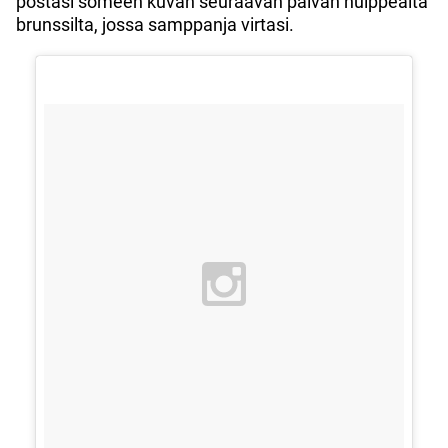
postasi someen kuvan seuraavan päivän hulppealta
brunssilta, jossa samppanja virtasi.