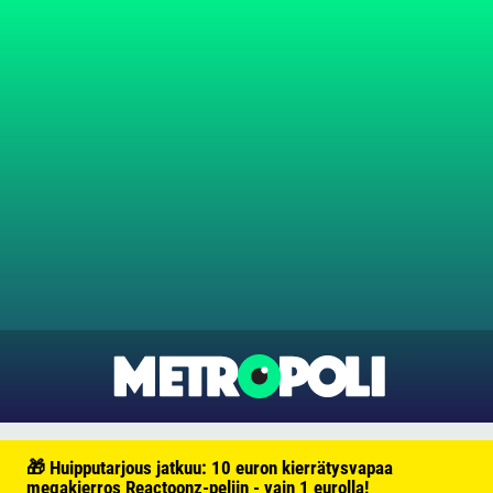
🎁 Huipputarjous jatkuu: 10 euron kierrätysvapaa
megakierros Reactoonz-peliin - vain 1 eurolla!