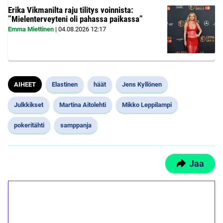
Erika Vikmanilta raju tilitys voinnista:
”Mielenterveyteni oli pahassa paikassa”
Emma Miettinen
|
04.08.2026
12:17
AIHEET
Elastinen
häät
Jens Kyllönen
Julkkikset
Martina Aitolehti
Mikko Leppilampi
pokeritähti
samppanja
Jaa
1€ = 10€ arvosta
ilmaiskierroksia ilman