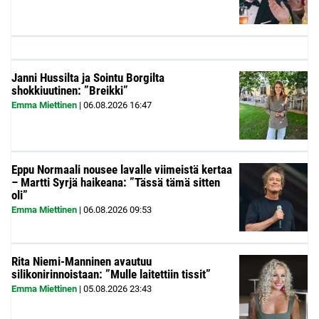
Janni Hussilta ja Sointu Borgilta
shokkiuutinen: ”Breikki”
Emma Miettinen
|
06.08.2026
16:47
Eppu Normaali nousee lavalle viimeistä kertaa
– Martti Syrjä haikeana: ”Tässä tämä sitten
oli”
Emma Miettinen
|
06.08.2026
09:53
Rita Niemi-Manninen avautuu
silikonirinnoistaan: ”Mulle laitettiin tissit”
Emma Miettinen
|
05.08.2026
23:43