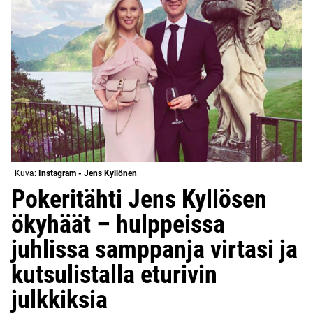
Kuva:
Instagram - Jens Kyllönen
Pokeritähti Jens Kyllösen
ökyhäät – hulppeissa
juhlissa samppanja virtasi ja
kutsulistalla eturivin
julkkiksia