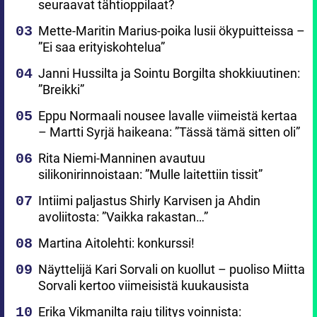
seuraavat tähtioppilaat?
Mette-Maritin Marius-poika lusii ökypuitteissa –
”Ei saa erityiskohtelua”
Janni Hussilta ja Sointu Borgilta shokkiuutinen:
”Breikki”
Eppu Normaali nousee lavalle viimeistä kertaa
– Martti Syrjä haikeana: ”Tässä tämä sitten oli”
Rita Niemi-Manninen avautuu
silikonirinnoistaan: ”Mulle laitettiin tissit”
Intiimi paljastus Shirly Karvisen ja Ahdin
avoliitosta: ”Vaikka rakastan…”
Martina Aitolehti: konkurssi!
Näyttelijä Kari Sorvali on kuollut – puoliso Miitta
Sorvali kertoo viimeisistä kuukausista
Erika Vikmanilta raju tilitys voinnista: