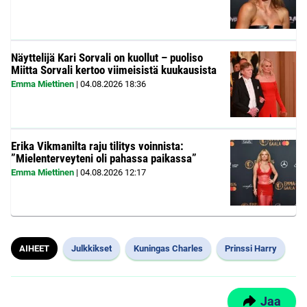
Näyttelijä Kari Sorvali on kuollut – puoliso
Miitta Sorvali kertoo viimeisistä kuukausista
Emma Miettinen
|
04.08.2026
18:36
Erika Vikmanilta raju tilitys voinnista:
”Mielenterveyteni oli pahassa paikassa”
Emma Miettinen
|
04.08.2026
12:17
AIHEET
Julkkikset
Kuningas Charles
Prinssi Harry
Jaa