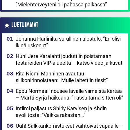
”Mielenterveyteni oli pahassa paikassa”
LUETUIMMAT
Johanna Harlinilta surullinen ulostulo: ”En olisi
ikinä uskonut”
Huh! Jere Karalahti jouduttiin poistamaan
festareiden VIP-alueelta – katso video ja kuvat
Rita Niemi-Manninen avautuu
silikonirinnoistaan: ”Mulle laitettiin tissit”
Eppu Normaali nousee lavalle viimeistä kertaa
– Martti Syrjä haikeana: ”Tässä tämä sitten oli”
Intiimi paljastus Shirly Karvisen ja Ahdin
avoliitosta: ”Vaikka rakastan…”
Uuh! Salkkarikomistukset vaihtoivat vapaalle –