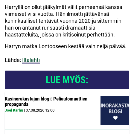
Harryllä on ollut jääkylmät välit perheensä kanssa
viimeiset viisi vuotta. Hän ilmoitti jättävänsä
kuninkaalliset tehtävät vuonna 2020 ja sittemmin
hän on antanut runsaasti dramaattisia
haastatteluita, joissa on kritisoinut perhettään.
Harryn matka Lontooseen kestää vain neljä päivää.
Lähde:
Iltalehti
LUE MYÖS:
Kasinorakastajan blogi: Peliautomaattien
propaganda
Joel Karhu
|
07.08.2026
12:00