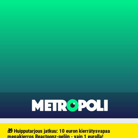
🎁 Huipputarjous jatkuu: 10 euron kierrätysvapaa
megakierros Reactoonz-peliin - vain 1 eurolla!