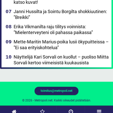
katso kuvat!
Janni Hussilta ja Sointu Borgilta shokkiuutinen:
”Breikki”
Erika Vikmanilta raju tilitys voinnista:
”Mielenterveyteni oli pahassa paikassa”
Mette-Maritin Marius-poika lusii ökypuitteissa –
”Ei saa erityiskohtelua”
Näyttelijä Kari Sorvali on kuollut – puoliso Miitta
Sorvali kertoo viimeisistä kuukausista
toimitus@metropoli.net
© 2026 - Metropoli.net. Kaikki oikeudet pidätetään.