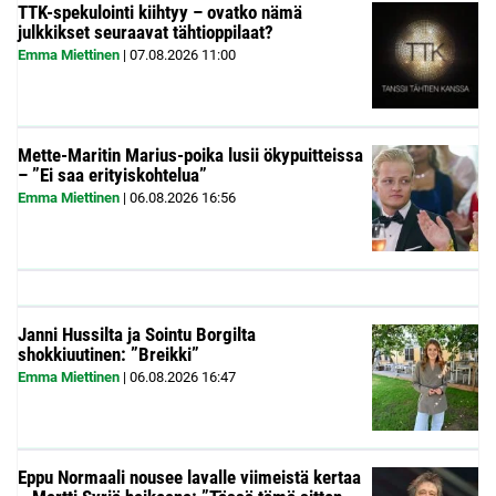
TTK-spekulointi kiihtyy – ovatko nämä
julkkikset seuraavat tähtioppilaat?
Emma Miettinen
|
07.08.2026
11:00
Mette-Maritin Marius-poika lusii ökypuitteissa
– ”Ei saa erityiskohtelua”
Emma Miettinen
|
06.08.2026
16:56
Janni Hussilta ja Sointu Borgilta
shokkiuutinen: ”Breikki”
Emma Miettinen
|
06.08.2026
16:47
Eppu Normaali nousee lavalle viimeistä kertaa