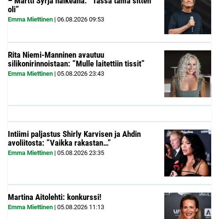
– Martti Syrjä haikeana: ”Tässä tämä sitten
oli”
Emma Miettinen
|
06.08.2026
09:53
Rita Niemi-Manninen avautuu
silikonirinnoistaan: ”Mulle laitettiin tissit”
Emma Miettinen
|
05.08.2026
23:43
Intiimi paljastus Shirly Karvisen ja Ahdin
avoliitosta: ”Vaikka rakastan…”
Emma Miettinen
|
05.08.2026
23:35
Martina Aitolehti: konkurssi!
Emma Miettinen
|
05.08.2026
11:13