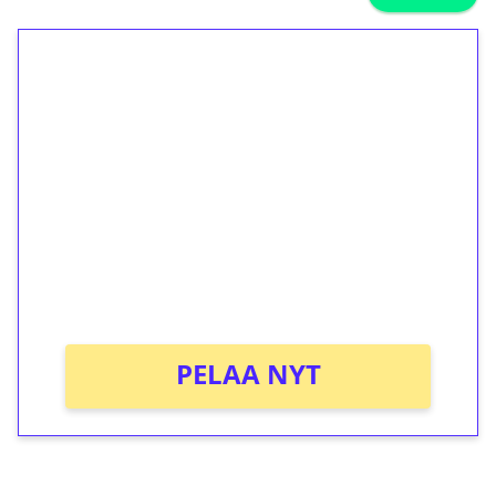
1€ = 10€ arvosta
ilmaiskierroksia ilman
kierrätystä!
Talleta 1€
Saat heti 50 ilmaiskierrosta Tuohi 1000 -
peliin (arvo 0,20€ per kierros)!
Ei kierrätysvaatimusta!
PELAA NYT