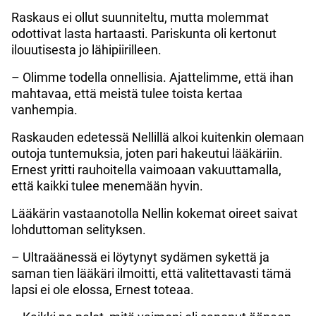
Raskaus ei ollut suunniteltu, mutta molemmat
odottivat lasta hartaasti. Pariskunta oli kertonut
ilouutisesta jo lähipiirilleen.
– Olimme todella onnellisia. Ajattelimme, että ihan
mahtavaa, että meistä tulee toista kertaa
vanhempia.
Raskauden edetessä Nellillä alkoi kuitenkin olemaan
outoja tuntemuksia, joten pari hakeutui lääkäriin.
Ernest yritti rauhoitella vaimoaan vakuuttamalla,
että kaikki tulee menemään hyvin.
Lääkärin vastaanotolla Nellin kokemat oireet saivat
lohduttoman selityksen.
– Ultraäänessä ei löytynyt sydämen sykettä ja
saman tien lääkäri ilmoitti, että valitettavasti tämä
lapsi ei ole elossa, Ernest toteaa.