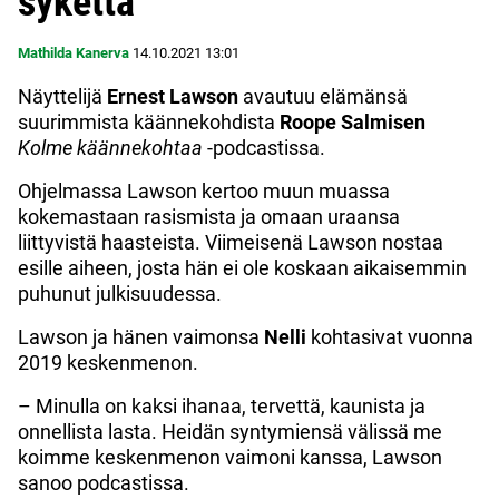
sykettä”
Mathilda Kanerva
14.10.2021
13:01
Näyttelijä
Ernest
Lawson
avautuu elämänsä
suurimmista käännekohdista
Roope
Salmisen
Kolme
käännekohtaa
-podcastissa.
Ohjelmassa Lawson kertoo muun muassa
kokemastaan rasismista ja omaan uraansa
liittyvistä haasteista. Viimeisenä Lawson nostaa
esille aiheen, josta hän ei ole koskaan aikaisemmin
puhunut julkisuudessa.
Lawson ja hänen vaimonsa
Nelli
kohtasivat vuonna
2019 keskenmenon.
– Minulla on kaksi ihanaa, tervettä, kaunista ja
onnellista lasta. Heidän syntymiensä välissä me
koimme keskenmenon vaimoni kanssa, Lawson
sanoo podcastissa.