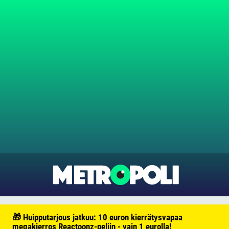
🎁 Huipputarjous jatkuu: 10 euron kierrätysvapaa
megakierros Reactoonz-peliin - vain 1 eurolla!