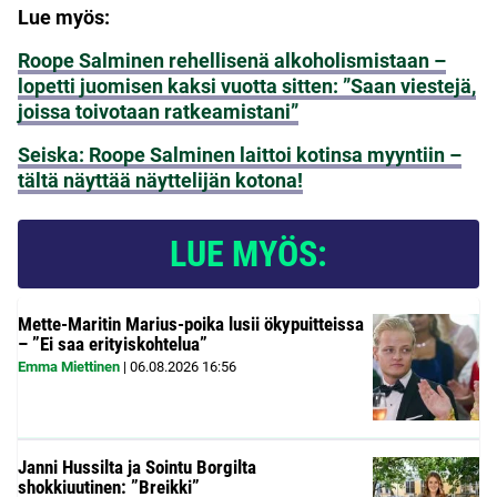
Lue myös:
Roope Salminen rehellisenä alkoholismistaan –
lopetti juomisen kaksi vuotta sitten: ”Saan viestejä,
joissa toivotaan ratkeamistani”
Seiska: Roope Salminen laittoi kotinsa myyntiin –
tältä näyttää näyttelijän kotona!
LUE MYÖS:
Mette-Maritin Marius-poika lusii ökypuitteissa
– ”Ei saa erityiskohtelua”
Emma Miettinen
|
06.08.2026
16:56
Janni Hussilta ja Sointu Borgilta
shokkiuutinen: ”Breikki”