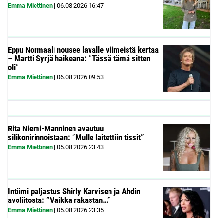
Emma Miettinen
|
06.08.2026
16:47
Eppu Normaali nousee lavalle viimeistä kertaa
– Martti Syrjä haikeana: ”Tässä tämä sitten
oli”
Emma Miettinen
|
06.08.2026
09:53
Rita Niemi-Manninen avautuu
silikonirinnoistaan: ”Mulle laitettiin tissit”
Emma Miettinen
|
05.08.2026
23:43
Intiimi paljastus Shirly Karvisen ja Ahdin
avoliitosta: ”Vaikka rakastan…”
Emma Miettinen
|
05.08.2026
23:35