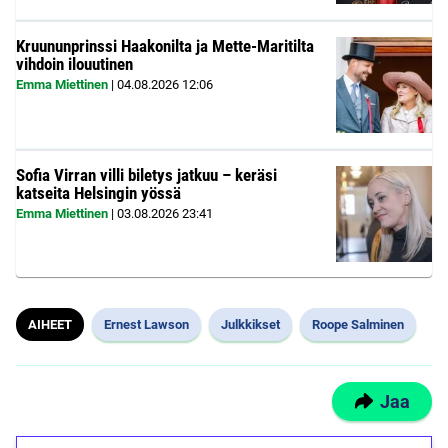
Kruununprinssi Haakonilta ja Mette-Maritilta
vihdoin ilouutinen
Emma Miettinen
|
04.08.2026
12:06
Sofia Virran villi biletys jatkuu – keräsi
katseita Helsingin yössä
Emma Miettinen
|
03.08.2026
23:41
AIHEET
Ernest Lawson
Julkkikset
Roope Salminen
Jaa