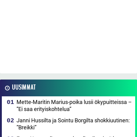
UUSIMMAT
Mette-Maritin Marius-poika lusii ökypuitteissa –
”Ei saa erityiskohtelua”
Janni Hussilta ja Sointu Borgilta shokkiuutinen:
”Breikki”