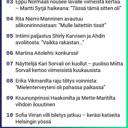
Eppu Normaali nousee lavalle viimeistä kertaa
– Martti Syrjä haikeana: ”Tässä tämä sitten oli”
Rita Niemi-Manninen avautuu
silikonirinnoistaan: ”Mulle laitettiin tissit”
Intiimi paljastus Shirly Karvisen ja Ahdin
avoliitosta: ”Vaikka rakastan…”
Martina Aitolehti: konkurssi!
Näyttelijä Kari Sorvali on kuollut – puoliso Miitta
Sorvali kertoo viimeisistä kuukausista
Erika Vikmanilta raju tilitys voinnista:
”Mielenterveyteni oli pahassa paikassa”
Kruununprinssi Haakonilta ja Mette-Maritilta
vihdoin ilouutinen
Sofia Virran villi biletys jatkuu – keräsi katseita
Helsingin yössä