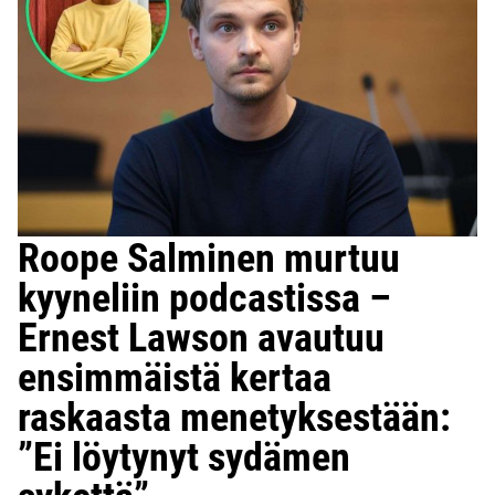
Roope Salminen murtuu
kyyneliin podcastissa –
Ernest Lawson avautuu
ensimmäistä kertaa
raskaasta menetyksestään:
”Ei löytynyt sydämen