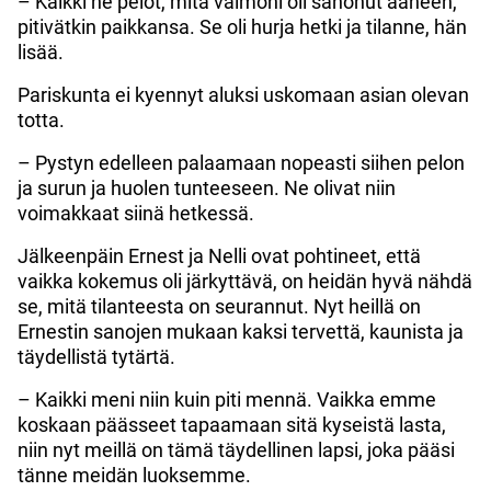
– Kaikki ne pelot, mitä vaimoni oli sanonut ääneen,
pitivätkin paikkansa. Se oli hurja hetki ja tilanne, hän
lisää.
Pariskunta ei kyennyt aluksi uskomaan asian olevan
totta.
– Pystyn edelleen palaamaan nopeasti siihen pelon
ja surun ja huolen tunteeseen. Ne olivat niin
voimakkaat siinä hetkessä.
Jälkeenpäin Ernest ja Nelli ovat pohtineet, että
vaikka kokemus oli järkyttävä, on heidän hyvä nähdä
se, mitä tilanteesta on seurannut. Nyt heillä on
Ernestin sanojen mukaan kaksi tervettä, kaunista ja
täydellistä tytärtä.
– Kaikki meni niin kuin piti mennä. Vaikka emme
koskaan päässeet tapaamaan sitä kyseistä lasta,
niin nyt meillä on tämä täydellinen lapsi, joka pääsi
tänne meidän luoksemme.