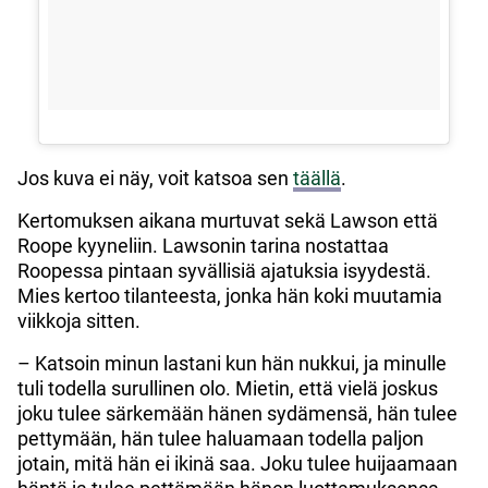
Jos kuva ei näy, voit katsoa sen
täällä
.
Kertomuksen aikana murtuvat sekä Lawson että
Roope kyyneliin. Lawsonin tarina nostattaa
Roopessa pintaan syvällisiä ajatuksia isyydestä.
Mies kertoo tilanteesta, jonka hän koki muutamia
viikkoja sitten.
– Katsoin minun lastani kun hän nukkui, ja minulle
tuli todella surullinen olo. Mietin, että vielä joskus
joku tulee särkemään hänen sydämensä, hän tulee
pettymään, hän tulee haluamaan todella paljon
jotain, mitä hän ei ikinä saa. Joku tulee huijaamaan