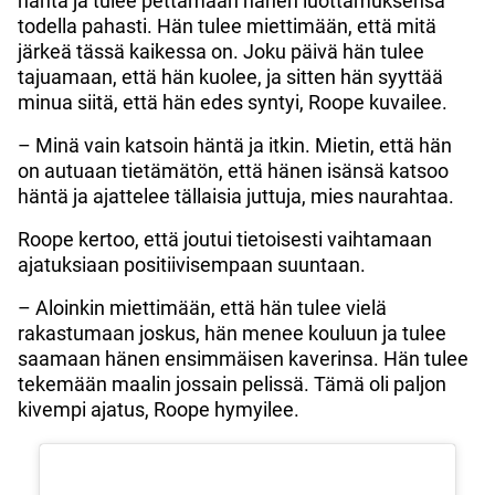
häntä ja tulee pettämään hänen luottamuksensa
todella pahasti. Hän tulee miettimään, että mitä
järkeä tässä kaikessa on. Joku päivä hän tulee
tajuamaan, että hän kuolee, ja sitten hän syyttää
minua siitä, että hän edes syntyi, Roope kuvailee.
– Minä vain katsoin häntä ja itkin. Mietin, että hän
on autuaan tietämätön, että hänen isänsä katsoo
häntä ja ajattelee tällaisia juttuja, mies naurahtaa.
Roope kertoo, että joutui tietoisesti vaihtamaan
ajatuksiaan positiivisempaan suuntaan.
– Aloinkin miettimään, että hän tulee vielä
rakastumaan joskus, hän menee kouluun ja tulee
saamaan hänen ensimmäisen kaverinsa. Hän tulee
tekemään maalin jossain pelissä. Tämä oli paljon
kivempi ajatus, Roope hymyilee.