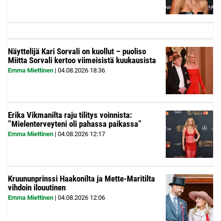
Näyttelijä Kari Sorvali on kuollut – puoliso
Miitta Sorvali kertoo viimeisistä kuukausista
Emma Miettinen
|
04.08.2026
18:36
Erika Vikmanilta raju tilitys voinnista:
”Mielenterveyteni oli pahassa paikassa”
Emma Miettinen
|
04.08.2026
12:17
Kruununprinssi Haakonilta ja Mette-Maritilta
vihdoin ilouutinen
Emma Miettinen
|
04.08.2026
12:06