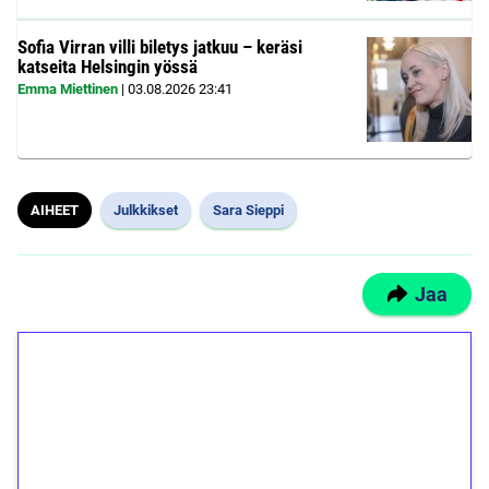
Sofia Virran villi biletys jatkuu – keräsi
katseita Helsingin yössä
Emma Miettinen
|
03.08.2026
23:41
AIHEET
Julkkikset
Sara Sieppi
Jaa
1€ = 10€ arvosta
ilmaiskierroksia ilman
kierrätystä!