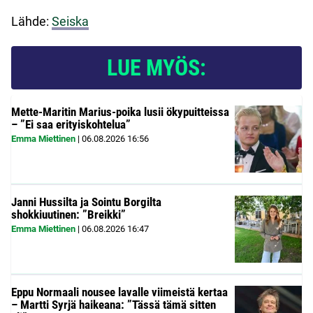
Lähde:
Seiska
LUE MYÖS:
Mette-Maritin Marius-poika lusii ökypuitteissa
– ”Ei saa erityiskohtelua”
Emma Miettinen
|
06.08.2026
16:56
Janni Hussilta ja Sointu Borgilta
shokkiuutinen: ”Breikki”
Emma Miettinen
|
06.08.2026
16:47
Eppu Normaali nousee lavalle viimeistä kertaa
– Martti Syrjä haikeana: ”Tässä tämä sitten