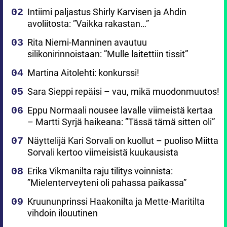
Intiimi paljastus Shirly Karvisen ja Ahdin
avoliitosta: ”Vaikka rakastan…”
Rita Niemi-Manninen avautuu
silikonirinnoistaan: ”Mulle laitettiin tissit”
Martina Aitolehti: konkurssi!
Sara Sieppi repäisi – vau, mikä muodonmuutos!
Eppu Normaali nousee lavalle viimeistä kertaa
– Martti Syrjä haikeana: ”Tässä tämä sitten oli”
Näyttelijä Kari Sorvali on kuollut – puoliso Miitta
Sorvali kertoo viimeisistä kuukausista
Erika Vikmanilta raju tilitys voinnista:
”Mielenterveyteni oli pahassa paikassa”
Kruununprinssi Haakonilta ja Mette-Maritilta
vihdoin ilouutinen