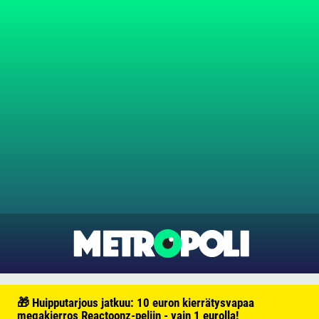
🎁 Huipputarjous jatkuu: 10 euron kierrätysvapaa
megakierros Reactoonz-peliin - vain 1 eurolla!