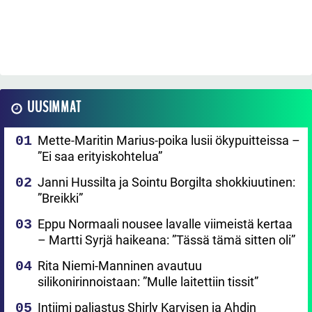
UUSIMMAT
Mette-Maritin Marius-poika lusii ökypuitteissa –
”Ei saa erityiskohtelua”
Janni Hussilta ja Sointu Borgilta shokkiuutinen:
”Breikki”
Eppu Normaali nousee lavalle viimeistä kertaa
– Martti Syrjä haikeana: ”Tässä tämä sitten oli”
Rita Niemi-Manninen avautuu
silikonirinnoistaan: ”Mulle laitettiin tissit”
Intiimi paljastus Shirly Karvisen ja Ahdin