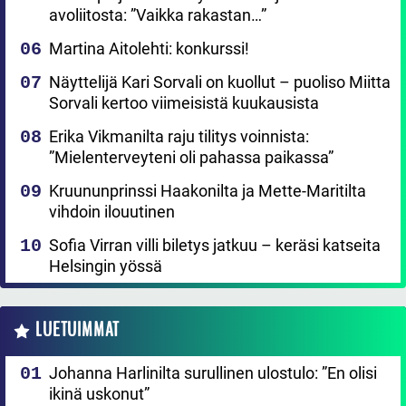
avoliitosta: ”Vaikka rakastan…”
Martina Aitolehti: konkurssi!
Näyttelijä Kari Sorvali on kuollut – puoliso Miitta
Sorvali kertoo viimeisistä kuukausista
Erika Vikmanilta raju tilitys voinnista:
”Mielenterveyteni oli pahassa paikassa”
Kruununprinssi Haakonilta ja Mette-Maritilta
vihdoin ilouutinen
Sofia Virran villi biletys jatkuu – keräsi katseita
Helsingin yössä
LUETUIMMAT
Johanna Harlinilta surullinen ulostulo: ”En olisi
ikinä uskonut”