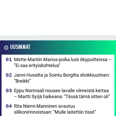
UUSIMMAT
Mette-Maritin Marius-poika lusii ökypuitteissa –
”Ei saa erityiskohtelua”
Janni Hussilta ja Sointu Borgilta shokkiuutinen:
”Breikki”
Eppu Normaali nousee lavalle viimeistä kertaa
– Martti Syrjä haikeana: ”Tässä tämä sitten oli”
Rita Niemi-Manninen avautuu
silikonirinnoistaan: ”Mulle laitettiin tissit”