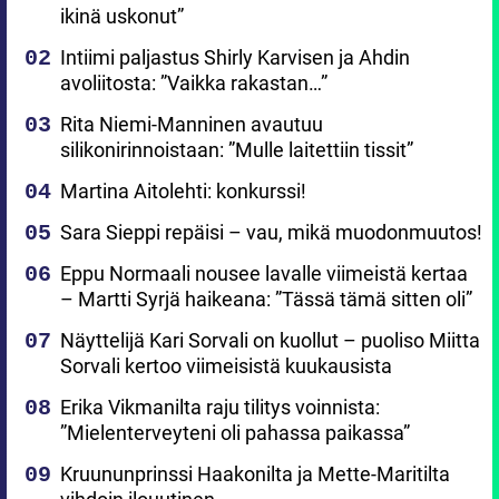
ikinä uskonut”
Intiimi paljastus Shirly Karvisen ja Ahdin
avoliitosta: ”Vaikka rakastan…”
Rita Niemi-Manninen avautuu
silikonirinnoistaan: ”Mulle laitettiin tissit”
Martina Aitolehti: konkurssi!
Sara Sieppi repäisi – vau, mikä muodonmuutos!
Eppu Normaali nousee lavalle viimeistä kertaa
– Martti Syrjä haikeana: ”Tässä tämä sitten oli”
Näyttelijä Kari Sorvali on kuollut – puoliso Miitta
Sorvali kertoo viimeisistä kuukausista
Erika Vikmanilta raju tilitys voinnista:
”Mielenterveyteni oli pahassa paikassa”
Kruununprinssi Haakonilta ja Mette-Maritilta