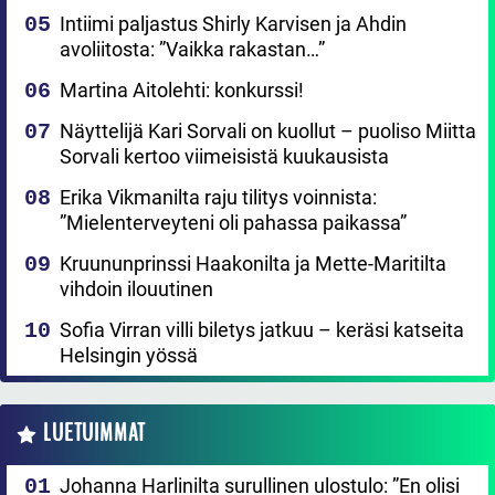
Intiimi paljastus Shirly Karvisen ja Ahdin
avoliitosta: ”Vaikka rakastan…”
Martina Aitolehti: konkurssi!
Näyttelijä Kari Sorvali on kuollut – puoliso Miitta
Sorvali kertoo viimeisistä kuukausista
Erika Vikmanilta raju tilitys voinnista:
”Mielenterveyteni oli pahassa paikassa”
Kruununprinssi Haakonilta ja Mette-Maritilta
vihdoin ilouutinen
Sofia Virran villi biletys jatkuu – keräsi katseita
Helsingin yössä
LUETUIMMAT
Johanna Harlinilta surullinen ulostulo: ”En olisi