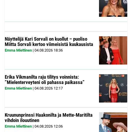
Näyttelijä Kari Sorvali on kuollut – puoliso
Miitta Sorvali kertoo viimeisistä kuukausista
Emma Miettinen
|
04.08.2026
18:36
Erika Vikmanilta raju tilitys voinnista:
”Mielenterveyteni oli pahassa paikassa”
Emma Miettinen
|
04.08.2026
12:17
Kruununprinssi Haakonilta ja Mette-Maritilta
vihdoin ilouutinen
Emma Miettinen
|
04.08.2026
12:06