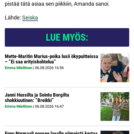
pistää tätä asiaa sen piikkiin, Amanda sanoi.
Lähde:
Seiska
LUE MYÖS:
Mette-Maritin Marius-poika lusii ökypuitteissa
– ”Ei saa erityiskohtelua”
Emma Miettinen
|
06.08.2026
16:56
Janni Hussilta ja Sointu Borgilta
shokkiuutinen: ”Breikki”
Emma Miettinen
|
06.08.2026
16:47
Eppu Normaali nousee lavalle viimeistä kertaa