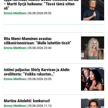
– Martti Syrjä haikeana: ”Tässä tämä sitten
oli”
Emma Miettinen
|
06.08.2026
09:53
Rita Niemi-Manninen avautuu
silikonirinnoistaan: ”Mulle laitettiin tissit”
Emma Miettinen
|
05.08.2026
23:43
Intiimi paljastus Shirly Karvisen ja Ahdin
avoliitosta: ”Vaikka rakastan…”
Emma Miettinen
|
05.08.2026
23:35
Martina Aitolehti: konkurssi!
Emma Miettinen
|
05.08.2026
11:13