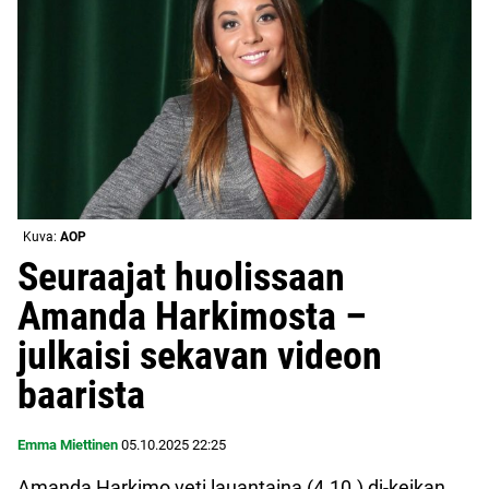
Kuva:
AOP
Seuraajat huolissaan
Amanda Harkimosta –
julkaisi sekavan videon
baarista
Emma Miettinen
05.10.2025
22:25
Amanda Harkimo veti lauantaina (4.10.) dj-keikan