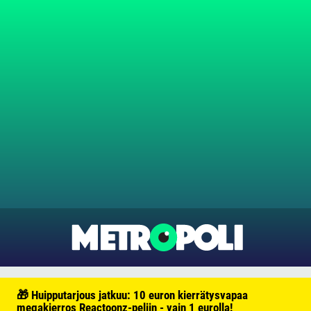
🎁 Huipputarjous jatkuu: 10 euron kierrätysvapaa
megakierros Reactoonz-peliin - vain 1 eurolla!