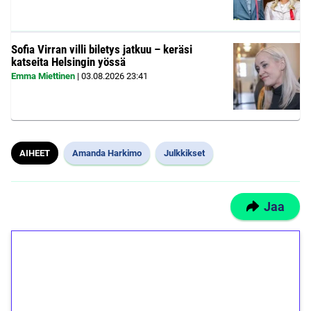
Sofia Virran villi biletys jatkuu – keräsi
katseita Helsingin yössä
Emma Miettinen
|
03.08.2026
23:41
AIHEET
Amanda Harkimo
Julkkikset
Jaa
1€ = 10€ arvosta
ilmaiskierroksia ilman
kierrätystä!