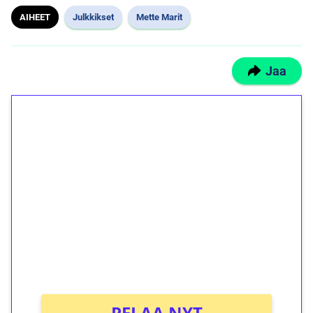
AIHEET
Julkkikset
Mette Marit
Jaa
1€ = 10€ arvosta
ilmaiskierroksia ilman
kierrätystä!
Talleta 1€
Saat heti 50 ilmaiskierrosta Tuohi 1000 -
peliin (arvo 0,20€ per kierros)!
Ei kierrätysvaatimusta!
PELAA NYT