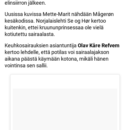
elinsiirron jälkeen.
Uusissa kuvissa Mette-Marit nähdään Mågerøn
kesäkodissa. Norjalaislehti Se og Hør kertoo
kuitenkin, ettei kruununprinsessaa ole vielä
kotiutettu sairaalasta.
Keuhkosairauksien asiantuntija
Olav Kåre Refvem
kertoo lehdelle, että potilas voi sairaalajakson
aikana päästä käymään kotona, mikäli hänen
vointinsa sen sallii.