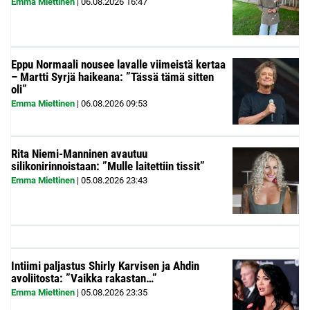
Emma Miettinen
|
06.08.2026
16:47
Eppu Normaali nousee lavalle viimeistä kertaa
– Martti Syrjä haikeana: ”Tässä tämä sitten
oli”
Emma Miettinen
|
06.08.2026
09:53
Rita Niemi-Manninen avautuu
silikonirinnoistaan: ”Mulle laitettiin tissit”
Emma Miettinen
|
05.08.2026
23:43
Intiimi paljastus Shirly Karvisen ja Ahdin
avoliitosta: ”Vaikka rakastan…”
Emma Miettinen
|
05.08.2026
23:35