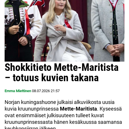
Shokkitieto Mette-Maritista
– totuus kuvien takana
Emma Miettinen
08.07.2026
21:57
Norjan kuningashuone julkaisi alkuviikosta uusia
kuvia kruununprinsessa
Mette-Maritista
. Kyseessä
ovat ensimmäiset julkisuuteen tulleet kuvat
kruununprinsessasta hänen kesäkuussa saamansa
keuhkonsiirron jälkeen.