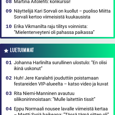
Martina Aitolehti: konkurssi!
Näyttelijä Kari Sorvali on kuollut – puoliso Miitta
Sorvali kertoo viimeisistä kuukausista
Erika Vikmanilta raju tilitys voinnista:
”Mielenterveyteni oli pahassa paikassa”
LUETUIMMAT
Johanna Harlinilta surullinen ulostulo: ”En olisi
ikinä uskonut”
Huh! Jere Karalahti jouduttiin poistamaan
festareiden VIP-alueelta – katso video ja kuvat
Rita Niemi-Manninen avautuu
silikonirinnoistaan: ”Mulle laitettiin tissit”
Eppu Normaali nousee lavalle viimeistä kertaa
– Martti Syrjä haikeana: ”Tässä tämä sitten oli”