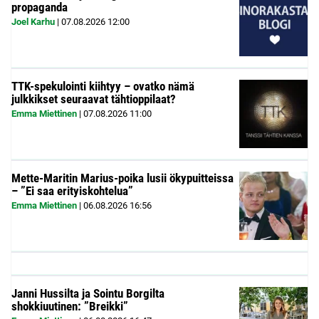
propaganda
Joel Karhu
|
07.08.2026
12:00
TTK-spekulointi kiihtyy – ovatko nämä
julkkikset seuraavat tähtioppilaat?
Emma Miettinen
|
07.08.2026
11:00
Mette-Maritin Marius-poika lusii ökypuitteissa
– ”Ei saa erityiskohtelua”
Emma Miettinen
|
06.08.2026
16:56
Janni Hussilta ja Sointu Borgilta
shokkiuutinen: ”Breikki”