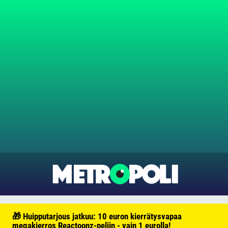
🎁 Huipputarjous jatkuu: 10 euron kierrätysvapaa
megakierros Reactoonz-peliin - vain 1 eurolla!