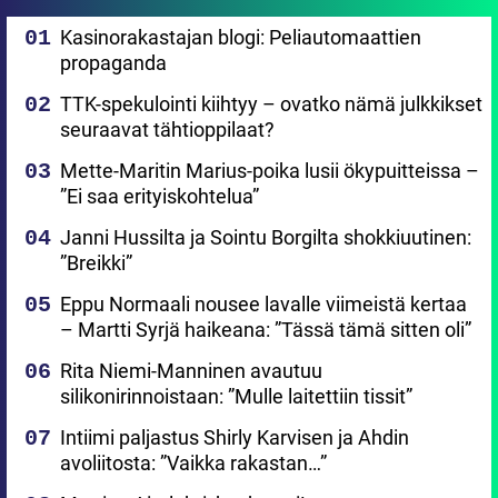
Kasinorakastajan blogi: Peliautomaattien
propaganda
TTK-spekulointi kiihtyy – ovatko nämä julkkikset
seuraavat tähtioppilaat?
Mette-Maritin Marius-poika lusii ökypuitteissa –
”Ei saa erityiskohtelua”
Janni Hussilta ja Sointu Borgilta shokkiuutinen:
”Breikki”
Eppu Normaali nousee lavalle viimeistä kertaa
– Martti Syrjä haikeana: ”Tässä tämä sitten oli”
Rita Niemi-Manninen avautuu
silikonirinnoistaan: ”Mulle laitettiin tissit”
Intiimi paljastus Shirly Karvisen ja Ahdin
avoliitosta: ”Vaikka rakastan…”