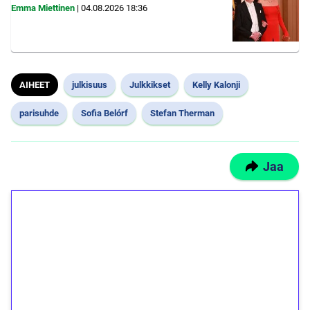
Emma Miettinen
|
04.08.2026
18:36
AIHEET
julkisuus
Julkkikset
Kelly Kalonji
parisuhde
Sofia Belórf
Stefan Therman
Jaa
1€ = 10€ arvosta
ilmaiskierroksia ilman
kierrätystä!
Talleta 1€