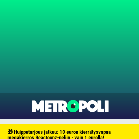
🎁 Huipputarjous jatkuu: 10 euron kierrätysvapaa
megakierros Reactoonz-peliin - vain 1 eurolla!