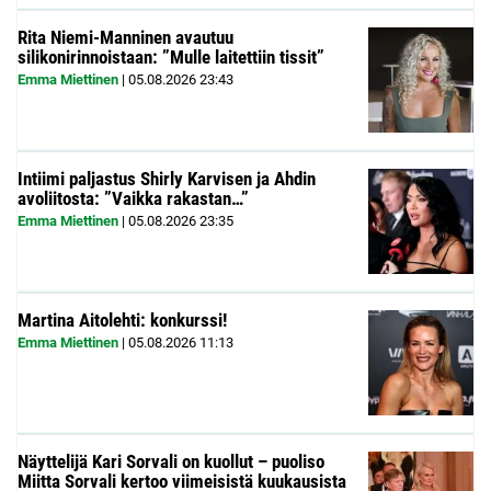
Rita Niemi-Manninen avautuu
silikonirinnoistaan: ”Mulle laitettiin tissit”
Emma Miettinen
|
05.08.2026
23:43
Intiimi paljastus Shirly Karvisen ja Ahdin
avoliitosta: ”Vaikka rakastan…”
Emma Miettinen
|
05.08.2026
23:35
Martina Aitolehti: konkurssi!
Emma Miettinen
|
05.08.2026
11:13
Näyttelijä Kari Sorvali on kuollut – puoliso
Miitta Sorvali kertoo viimeisistä kuukausista