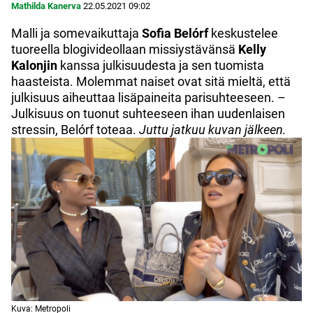
Mathilda Kanerva
22.05.2021
09:02
Malli ja somevaikuttaja
Sofia Belórf
keskustelee
tuoreella blogivideollaan missiystävänsä
Kelly
Kalonjin
kanssa julkisuudesta ja sen tuomista
haasteista. Molemmat naiset ovat sitä mieltä, että
julkisuus aiheuttaa lisäpaineita parisuhteeseen. –
Julkisuus on tuonut suhteeseen ihan uudenlaisen
stressin, Belórf toteaa.
Juttu jatkuu kuvan jälkeen.
Kuva: Metropoli