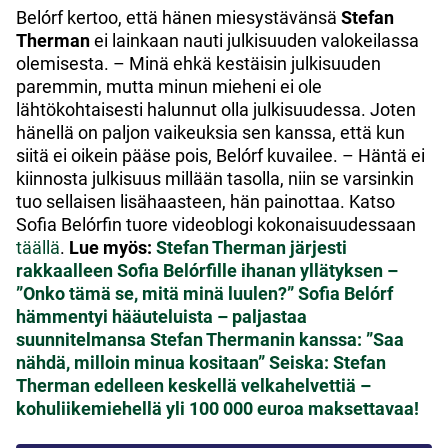
Belórf kertoo, että hänen miesystävänsä
Stefan
Therman
ei lainkaan nauti julkisuuden valokeilassa
olemisesta. – Minä ehkä kestäisin julkisuuden
paremmin, mutta minun mieheni ei ole
lähtökohtaisesti halunnut olla julkisuudessa. Joten
hänellä on paljon vaikeuksia sen kanssa, että kun
siitä ei oikein pääse pois, Belórf kuvailee. – Häntä ei
kiinnosta julkisuus millään tasolla, niin se varsinkin
tuo sellaisen lisähaasteen, hän painottaa. Katso
Sofia Belórfin tuore videoblogi kokonaisuudessaan
täällä
.
Lue myös:
Stefan Therman järjesti
rakkaalleen Sofia Belórfille ihanan yllätyksen –
”Onko tämä se, mitä minä luulen?”
Sofia Belórf
hämmentyi hääuteluista – paljastaa
suunnitelmansa Stefan Thermanin kanssa: ”Saa
nähdä, milloin minua kositaan”
Seiska: Stefan
Therman edelleen keskellä velkahelvettiä –
kohuliikemiehellä yli 100 000 euroa maksettavaa!