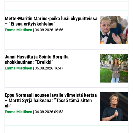
Mette-Maritin Marius-poika lusii ökypuitteissa
– ”Ei saa erityiskohtelua”
Emma Miettinen
|
06.08.2026
16:56
Janni Hussilta ja Sointu Borgilta
shokkiuutinen: ”Breikki”
Emma Miettinen
|
06.08.2026
16:47
Eppu Normaali nousee lavalle viimeistä kertaa
– Martti Syrjä haikeana: ”Tässä tämä sitten
oli”
Emma Miettinen
|
06.08.2026
09:53