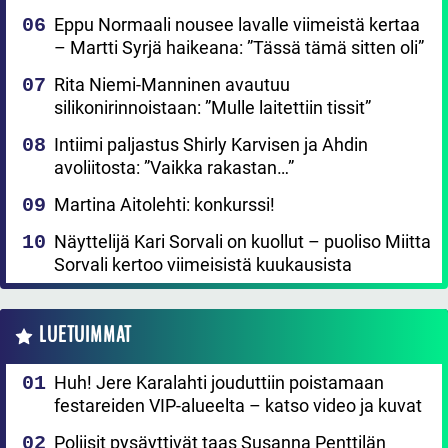
Eppu Normaali nousee lavalle viimeistä kertaa
– Martti Syrjä haikeana: ”Tässä tämä sitten oli”
Rita Niemi-Manninen avautuu
silikonirinnoistaan: ”Mulle laitettiin tissit”
Intiimi paljastus Shirly Karvisen ja Ahdin
avoliitosta: ”Vaikka rakastan…”
Martina Aitolehti: konkurssi!
Näyttelijä Kari Sorvali on kuollut – puoliso Miitta
Sorvali kertoo viimeisistä kuukausista
LUETUIMMAT
Huh! Jere Karalahti jouduttiin poistamaan
festareiden VIP-alueelta – katso video ja kuvat
Poliisit pysäyttivät taas Susanna Penttilän