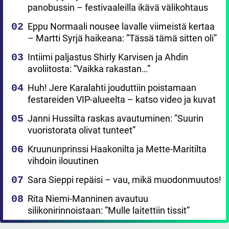
panobussin – festivaaleilla ikävä välikohtaus
Eppu Normaali nousee lavalle viimeistä kertaa
– Martti Syrjä haikeana: ”Tässä tämä sitten oli”
Intiimi paljastus Shirly Karvisen ja Ahdin
avoliitosta: ”Vaikka rakastan…”
Huh! Jere Karalahti jouduttiin poistamaan
festareiden VIP-alueelta – katso video ja kuvat
Janni Hussilta raskas avautuminen: ”Suurin
vuoristorata olivat tunteet”
Kruununprinssi Haakonilta ja Mette-Maritilta
vihdoin ilouutinen
Sara Sieppi repäisi – vau, mikä muodonmuutos!
Rita Niemi-Manninen avautuu
silikonirinnoistaan: ”Mulle laitettiin tissit”