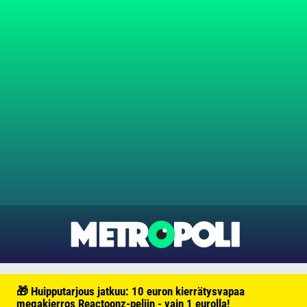
🎁 Huipputarjous jatkuu: 10 euron kierrätysvapaa
megakierros Reactoonz-peliin - vain 1 eurolla!