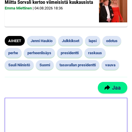
Miitta Sorvali kertoo viimeisistä kuukausista
Emma Miettinen
|
04.08.2026
18:36
AIHEET
Jenni Haukio
Julkkikset
lapsi
odotus
perhe
perheenlisäys
presidentti
raskaus
Sauli Niinistö
Suomi
tasavallan presidentti
vauva
Jaa
1€ = 10€ arvosta
ilmaiskierroksia ilman
kierrätystä!