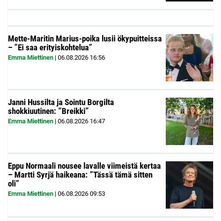
Mette-Maritin Marius-poika lusii ökypuitteissa
– ”Ei saa erityiskohtelua”
Emma Miettinen
|
06.08.2026
16:56
Janni Hussilta ja Sointu Borgilta
shokkiuutinen: ”Breikki”
Emma Miettinen
|
06.08.2026
16:47
Eppu Normaali nousee lavalle viimeistä kertaa
– Martti Syrjä haikeana: ”Tässä tämä sitten
oli”
Emma Miettinen
|
06.08.2026
09:53