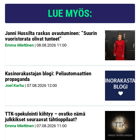
LUE MYÖS:
Janni Hussilta raskas avautuminen: ”Suurin
vuoristorata olivat tunteet”
Emma Miettinen
|
08.08.2026
11:00
Kasinorakastajan blogi: Peliautomaattien
propaganda
Joel Karhu
|
07.08.2026
12:00
TTK-spekulointi kiihtyy – ovatko nämä
julkkikset seuraavat tähtioppilaat?
Emma Miettinen
|
07.08.2026
11:00