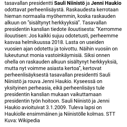
tasavallan presidentti
Sauli Niinistö
ja
Jenni Haukio
odottavat perheenlisäystä. Raskaudesta kerrotaan
hieman normaalia myöhemmin, koska raskauden
alkuun on ”sisältynyt herkkyyksiä”. Tasavallan
presidentin kanslian tiedote ilouutisesta: ”Kerromme
ilouutisen: Jos kaikki sujuu odotetusti, perheemme
kasvaa helmikuussa 2018. Lasta on useiden
vuosien ajan odotettu ja toivottu. Näihin vuosiin on
lukeutunut monia vastoinkäymisiä. Siksi onnen
ohella on raskauden alkuun sisältynyt herkkyyksiä,
mutta nyt voimme asiasta kertoa”, kertovat
perheenlisäyksestä tasavallan presidentti Sauli
Niinistö ja rouva Jenni Haukio. Kyseessä on
yksityinen perheasia, eikä perheenlisäys tule
presidentin kanslian mukaan vaikuttamaan
presidentin työn hoitoon. Sauli Niinistö ja Jenni
Haukio avioituivat 3.1.2009. Tuleva lapsi on
Haukiolle ensimmäinen ja Niinistölle kolmas. STT
Kuva: Wikipedia