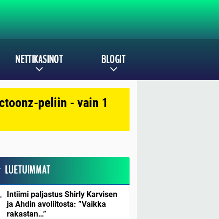
NETTIKASINOT
BLOGIT
toonz-peliin - vain 1
LUETUIMMAT
Intiimi paljastus Shirly Karvisen
ja Ahdin avoliitosta: ”Vaikka
rakastan…”