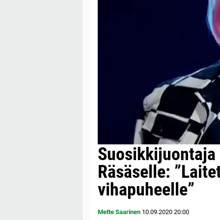
Suosikkijuontaja
Räsäselle: ”Laite
vihapuheelle”
Mette Saarinen
10.09.2020
20:00