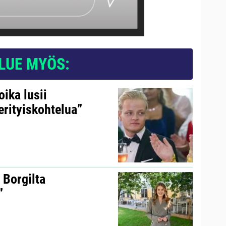
LUE MYÖS:
ika lusii
erityiskohtelua”
 Borgilta
”