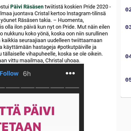
ostui
Päivi Räsäsen
twiitistä koskien Pride 2020 -
maa juontava Cristal kertoo Instagram-tilinsä
 yöunet Räsäsen takia. – Huomenta,
 olla ilon päivä kun nyt on Pride. Mut näin eilen
oo nukkunu koko yönä, koska oon niin surullinen
aa kaikkia seuraajiaan uudelleen twiittaamaan
ja käyttämään hastageja #potkutpäiville ja
tällaiselle vihapuheelle, koska se ole oikein.
aan vittu maailmaa, Christal uhoaa.