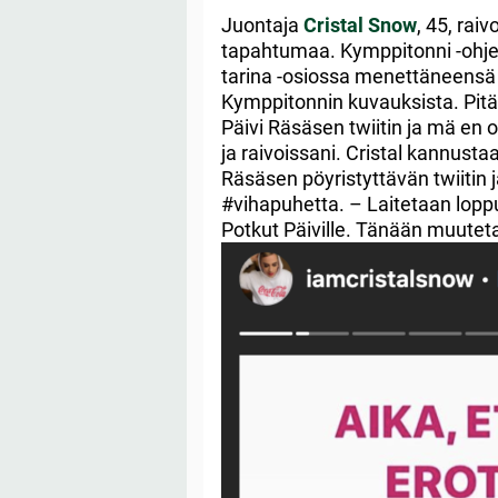
Juontaja
Cristal Snow
, 45, raiv
tapahtumaa. Kymppitonni -ohjel
tarina -osiossa menettäneensä
Kymppitonnin kuvauksista. Pitäis
Päivi Räsäsen twiitin ja mä en 
ja raivoissani. Cristal kannust
Räsäsen pöyristyttävän twiitin 
#vihapuhetta. – Laitetaan loppu 
Potkut Päiville. Tänään muutet