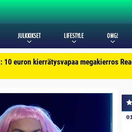
JULKKIKSET
LIFESTYLE
OMG!
: 10 euron kierrätysvapaa megakierros Reac