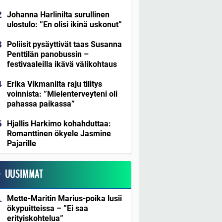
Johanna Harlinilta surullinen
ulostulo: ”En olisi ikinä uskonut”
Poliisit pysäyttivät taas Susanna
Penttilän panobussin –
festivaaleilla ikävä välikohtaus
Erika Vikmanilta raju tilitys
voinnista: ”Mielenterveyteni oli
pahassa paikassa”
Hjallis Harkimo kohahduttaa:
Romanttinen ökyele Jasmine
Pajarille
UUSIMMAT
Mette-Maritin Marius-poika lusii
ökypuitteissa – ”Ei saa
erityiskohtelua”