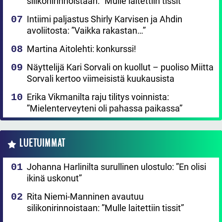
silikonirinnoistaan: ”Mulle laitettiin tissit”
Intiimi paljastus Shirly Karvisen ja Ahdin
avoliitosta: ”Vaikka rakastan…”
Martina Aitolehti: konkurssi!
Näyttelijä Kari Sorvali on kuollut – puoliso Miitta
Sorvali kertoo viimeisistä kuukausista
Erika Vikmanilta raju tilitys voinnista:
”Mielenterveyteni oli pahassa paikassa”
LUETUIMMAT
Johanna Harlinilta surullinen ulostulo: ”En olisi
ikinä uskonut”
Rita Niemi-Manninen avautuu
silikonirinnoistaan: ”Mulle laitettiin tissit”