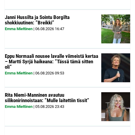
Janni Hussilta ja Sointu Borgilta
shokkiuutinen: ”Breikki”
Emma Miettinen
|
06.08.2026
16:47
Eppu Normaali nousee lavalle viimeistä kertaa
– Martti Syrjä haikeana: ”Tässä tämä sitten
oli”
Emma Miettinen
|
06.08.2026
09:53
Rita Niemi-Manninen avautuu
silikonirinnoistaan: ”Mulle laitettiin tissit”
Emma Miettinen
|
05.08.2026
23:43