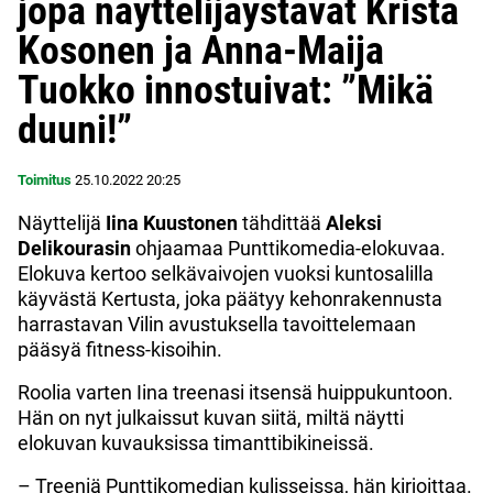
jopa näyttelijäystävät Krista
Kosonen ja Anna-Maija
Tuokko innostuivat: ”Mikä
duuni!”
Toimitus
25.10.2022
20:25
Näyttelijä
Iina Kuustonen
tähdittää
Aleksi
Delikourasin
ohjaamaa Punttikomedia-elokuvaa.
Elokuva kertoo selkävaivojen vuoksi kuntosalilla
käyvästä Kertusta, joka päätyy kehonrakennusta
harrastavan Vilin avustuksella tavoittelemaan
pääsyä fitness-kisoihin.
Roolia varten Iina treenasi itsensä huippukuntoon.
Hän on nyt julkaissut kuvan siitä, miltä näytti
elokuvan kuvauksissa timanttibikineissä.
– Treeniä Punttikomedian kulisseissa, hän kirjoittaa.