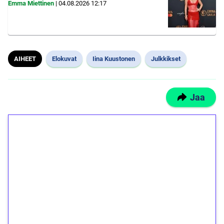
Emma Miettinen
|
04.08.2026
12:17
AIHEET
Elokuvat
Iina Kuustonen
Julkkikset
Jaa
1€ = 10€ arvosta
ilmaiskierroksia ilman
kierrätystä!
Talleta 1€
Saat heti 50 ilmaiskierrosta Tuohi 1000 -
peliin (arvo 0,20€ per kierros)!