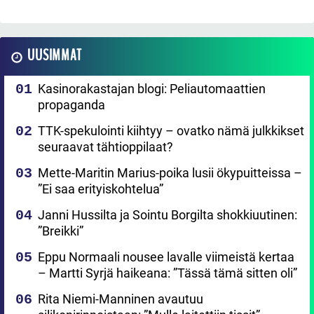
UUSIMMAT
Kasinorakastajan blogi: Peliautomaattien
propaganda
TTK-spekulointi kiihtyy – ovatko nämä julkkikset
seuraavat tähtioppilaat?
Mette-Maritin Marius-poika lusii ökypuitteissa –
”Ei saa erityiskohtelua”
Janni Hussilta ja Sointu Borgilta shokkiuutinen:
”Breikki”
Eppu Normaali nousee lavalle viimeistä kertaa
– Martti Syrjä haikeana: ”Tässä tämä sitten oli”
Rita Niemi-Manninen avautuu