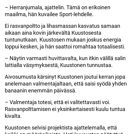
– Herranjumala, ajattelin. Tämä on erikoinen
maailma, hän kuvailee Sport-lehdelle.
Ei rasvanpoltto ja lihasmassan kasvatus samaan
aikaan aina kovin järkevältä Kuustosesta
tuntunutkaan. Kuustosen mukaan joskus energia
loppui kesken, ja hän saattoi romahtaa totaalisesti.
– Näytin varmasti huvittavalta, kun itkin välillä salin
lattialla väsymyksestä, Kuustonen tunnustaa.
Aivosumusta kärsinyt Kuustonen joutui kerran jopa
anelemaan valmentajaltaan, että saisi syödä yhden
banaanin enemmän päivässä.
– Valmentaja totesi, että ei valitettavasti voi.
Rasvanpolttamisen ei yksinkertaisesti kuulu tuntua
kivalta.
Kuustonen selvisi projektista ajattelemalla, että