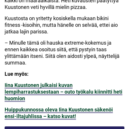
kaikki on määräaikaista. Heti kuvausten päätyttyä
Kuustonen veti hyvillä mielin pizzaa.
Kuustosta on yritetty kosiskella mukaan bikini
fitness -kisoihin, mutta hänelle on selvää, ettei aio
jatkaa lajin parissa.
– Minulle tämä oli hauska extreme-kokemus ja
ennen kaikkea osoitus siitä, että pystyin taas
ylittämään itseni. Siitä olen aidosti ylpeä, näyttelijä
summaa.
Lue myös:
Iina Kuustonen julkaisi kuvan
lempiharrastuksestaan – outo työkalu kiinnitti heti
huomion
Huippukunnossa oleva Iina Kuustonen säkenöi
ensi-iltajuhlissa – katso kuvat!