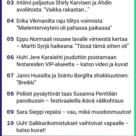
Intiimi paljastus Shirly Karvisen ja Ahdin
avoliitosta: ”Vaikka rakastan…”
Erika Vikmanilta raju tilitys voinnista:
”Mielenterveyteni oli pahassa paikassa”
Eppu Normaali nousee lavalle viimeistä kertaa
– Martti Syrjä haikeana: ”Tässä tämä sitten oli”
Huh! Jere Karalahti jouduttiin poistamaan
festareiden VIP-alueelta – katso video ja kuvat
Janni Hussilta ja Sointu Borgilta shokkiuutinen:
”Breikki”
Poliisit pysäyttivät taas Susanna Penttilän
panobussin – festivaaleilla ikävä välikohtaus
Sara Sieppi repäisi – vau, mikä muodonmuutos!
Uuh! Salkkarikomistukset vaihtoivat vapaalle –
katso kuvat!