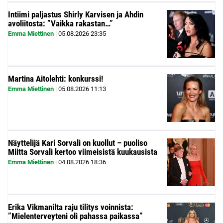
Intiimi paljastus Shirly Karvisen ja Ahdin
avoliitosta: ”Vaikka rakastan…”
Emma Miettinen
|
05.08.2026
23:35
Martina Aitolehti: konkurssi!
Emma Miettinen
|
05.08.2026
11:13
Näyttelijä Kari Sorvali on kuollut – puoliso
Miitta Sorvali kertoo viimeisistä kuukausista
Emma Miettinen
|
04.08.2026
18:36
Erika Vikmanilta raju tilitys voinnista:
”Mielenterveyteni oli pahassa paikassa”