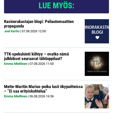
LUE MYÖS:
Kasinorakastajan blogi: Peliautomaattien
propaganda
Joel Karhu
|
07.08.2026
12:00
TTK-spekulointi kiihtyy – ovatko nämä
julkkikset seuraavat tähtioppilaat?
Emma Miettinen
|
07.08.2026
11:00
Mette-Maritin Marius-poika lusii ökypuitteissa
– ”Ei saa erityiskohtelua”
Emma Miettinen
|
06.08.2026
16:56