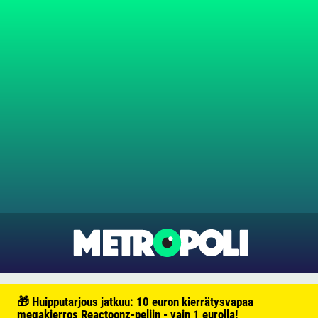
🎁 Huipputarjous jatkuu: 10 euron kierrätysvapaa
megakierros Reactoonz-peliin - vain 1 eurolla!