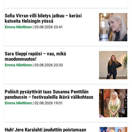
Sofia Virran villi biletys jatkuu – keräsi
katseita Helsingin yössä
Emma Miettinen
|
03.08.2026
23:41
Sara Sieppi repäisi – vau, mikä
muodonmuutos!
Emma Miettinen
|
03.08.2026
23:33
Poliisit pysäyttivät taas Susanna Penttilän
panobussin – festivaaleilla ikävä välikohtaus
Emma Miettinen
|
02.08.2026
19:01
Huh! Jere Karalahti jouduttiin poistamaan