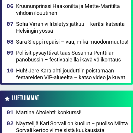
Kruununprinssi Haakonilta ja Mette-Maritilta
vihdoin ilouutinen
Sofia Virran villi biletys jatkuu – keräsi katseita
Helsingin yössä
Sara Sieppi repäisi – vau, mikä muodonmuutos!
Poliisit pysäyttivät taas Susanna Penttilän
panobussin – festivaaleilla ikävä välikohtaus
Huh! Jere Karalahti jouduttiin poistamaan
festareiden VIP-alueelta – katso video ja kuvat
LUETUIMMAT
Martina Aitolehti: konkurssi!
Näyttelijä Kari Sorvali on kuollut – puoliso Miitta
Sorvali kertoo viimeisistä kuukausista