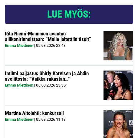
LUE MYÖS:
Rita Niemi-Manninen avautuu
silikonirinnoistaan: ”Mulle laitettiin tissit”
Emma Miettinen
|
05.08.2026
23:43
Intiimi paljastus Shirly Karvisen ja Ahdin
avoliitosta: ”Vaikka rakastan…”
Emma Miettinen
|
05.08.2026
23:35
Martina Aitolehti: konkurssi!
Emma Miettinen
|
05.08.2026
11:13