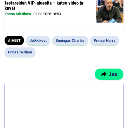
festareiden VIP-alueelta – katso video ja
kuvat
Emma Miettinen
|
02.08.2026
18:53
AIHEET
Julkkikset
Kuningas Charles
Prinssi Harry
Prinssi William
Jaa
1€ = 10€ arvosta
ilmaiskierroksia ilman
kierrätystä!
Talleta 1€