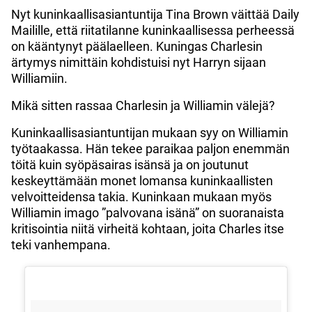
Nyt kuninkaallisasiantuntija Tina Brown väittää Daily
Mailille, että riitatilanne kuninkaallisessa perheessä
on kääntynyt päälaelleen. Kuningas Charlesin
ärtymys nimittäin kohdistuisi nyt Harryn sijaan
Williamiin.
Mikä sitten rassaa Charlesin ja Williamin välejä?
Kuninkaallisasiantuntijan mukaan syy on Williamin
työtaakassa. Hän tekee paraikaa paljon enemmän
töitä kuin syöpäsairas isänsä ja on joutunut
keskeyttämään monet lomansa kuninkaallisten
velvoitteidensa takia. Kuninkaan mukaan myös
Williamin imago ”palvovana isänä” on suoranaista
kritisointia niitä virheitä kohtaan, joita Charles itse
teki vanhempana.