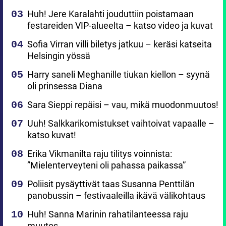
Huh! Jere Karalahti jouduttiin poistamaan
festareiden VIP-alueelta – katso video ja kuvat
Sofia Virran villi biletys jatkuu – keräsi katseita
Helsingin yössä
Harry saneli Meghanille tiukan kiellon – syynä
oli prinsessa Diana
Sara Sieppi repäisi – vau, mikä muodonmuutos!
Uuh! Salkkarikomistukset vaihtoivat vapaalle –
katso kuvat!
Erika Vikmanilta raju tilitys voinnista:
”Mielenterveyteni oli pahassa paikassa”
Poliisit pysäyttivät taas Susanna Penttilän
panobussin – festivaaleilla ikävä välikohtaus
Huh! Sanna Marinin rahatilanteessa raju
muutos