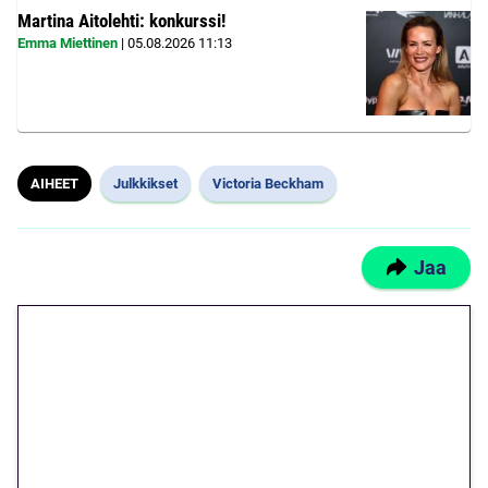
Martina Aitolehti: konkurssi!
Emma Miettinen
|
05.08.2026
11:13
AIHEET
Julkkikset
Victoria Beckham
Jaa
🎁 Huipputarjous jatkuu: 10
euron kierrätysvapaa
megakierros Reactoonz-
peliin – vain 1 eurolla!