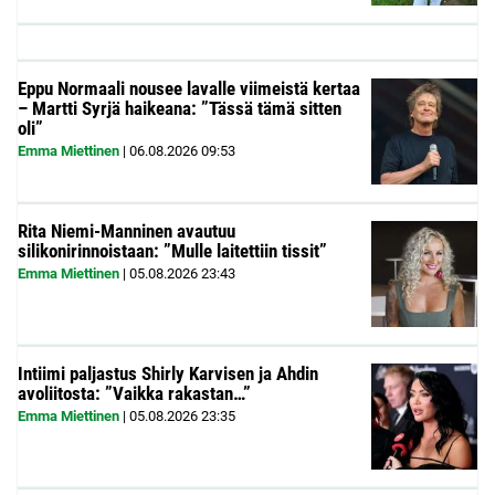
Eppu Normaali nousee lavalle viimeistä kertaa
– Martti Syrjä haikeana: ”Tässä tämä sitten
oli”
Emma Miettinen
|
06.08.2026
09:53
Rita Niemi-Manninen avautuu
silikonirinnoistaan: ”Mulle laitettiin tissit”
Emma Miettinen
|
05.08.2026
23:43
Intiimi paljastus Shirly Karvisen ja Ahdin
avoliitosta: ”Vaikka rakastan…”
Emma Miettinen
|
05.08.2026
23:35