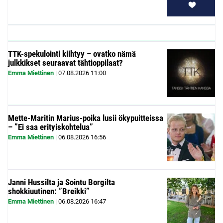
TTK-spekulointi kiihtyy – ovatko nämä
julkkikset seuraavat tähtioppilaat?
Emma Miettinen
|
07.08.2026
11:00
Mette-Maritin Marius-poika lusii ökypuitteissa
– ”Ei saa erityiskohtelua”
Emma Miettinen
|
06.08.2026
16:56
Janni Hussilta ja Sointu Borgilta
shokkiuutinen: ”Breikki”
Emma Miettinen
|
06.08.2026
16:47