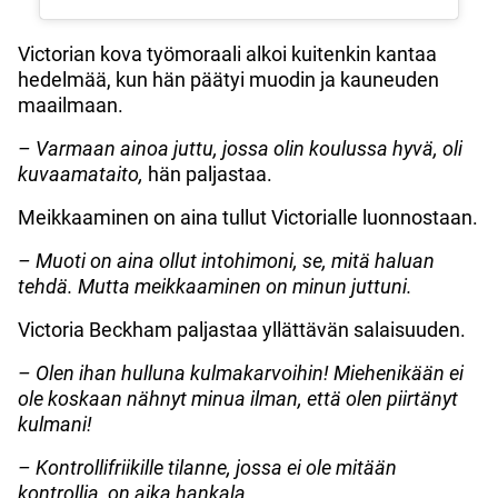
Victorian kova työmoraali alkoi kuitenkin kantaa
hedelmää, kun hän päätyi muodin ja kauneuden
maailmaan.
– Varmaan ainoa juttu, jossa olin koulussa hyvä, oli
kuvaamataito,
hän paljastaa.
Meikkaaminen on aina tullut Victorialle luonnostaan.
– Muoti on aina ollut intohimoni, se, mitä haluan
tehdä. Mutta meikkaaminen on minun juttuni.
Victoria Beckham paljastaa yllättävän salaisuuden.
– Olen ihan hulluna kulmakarvoihin! Miehenikään ei
ole koskaan nähnyt minua ilman, että olen piirtänyt
kulmani!
– Kontrollifriikille tilanne, jossa ei ole mitään
kontrollia, on aika hankala…