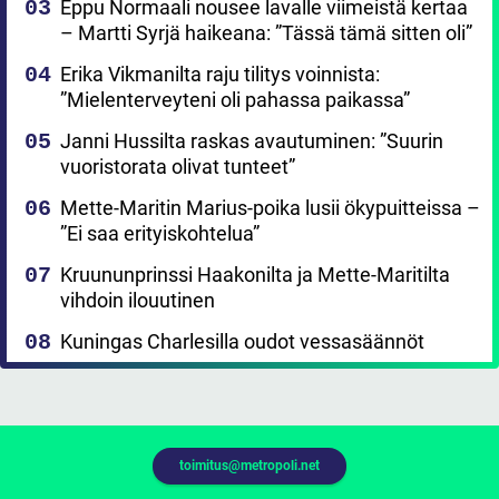
Eppu Normaali nousee lavalle viimeistä kertaa
– Martti Syrjä haikeana: ”Tässä tämä sitten oli”
Erika Vikmanilta raju tilitys voinnista:
”Mielenterveyteni oli pahassa paikassa”
Janni Hussilta raskas avautuminen: ”Suurin
vuoristorata olivat tunteet”
Mette-Maritin Marius-poika lusii ökypuitteissa –
”Ei saa erityiskohtelua”
Kruununprinssi Haakonilta ja Mette-Maritilta
vihdoin ilouutinen
Kuningas Charlesilla oudot vessasäännöt
toimitus@metropoli.net