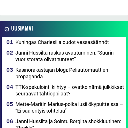
UUSIMMAT
Kuningas Charlesilla oudot vessasäännöt
Janni Hussilta raskas avautuminen: ”Suurin
vuoristorata olivat tunteet”
Kasinorakastajan blogi: Peliautomaattien
propaganda
TTK-spekulointi kiihtyy – ovatko nämä julkkikset
seuraavat tähtioppilaat?
Mette-Maritin Marius-poika lusii ökypuitteissa –
”Ei saa erityiskohtelua”
Janni Hussilta ja Sointu Borgilta shokkiuutinen:
”Breikki”