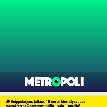
🎁 Huipputarjous jatkuu: 10 euron kierrätysvapaa
megakierros Reactoonz-peliin - vain 1 eurolla!