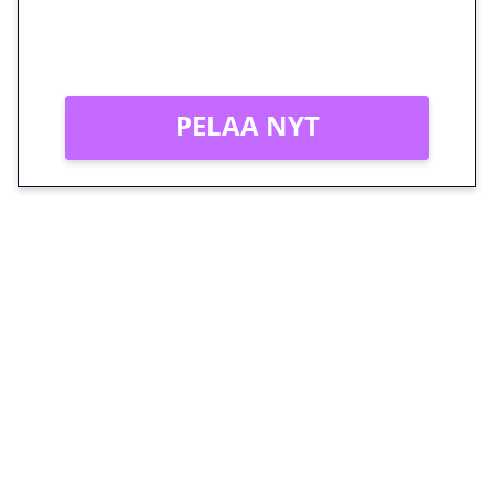
Peli: Reactoonz
Vain uusille asiakkaille!
PELAA NYT