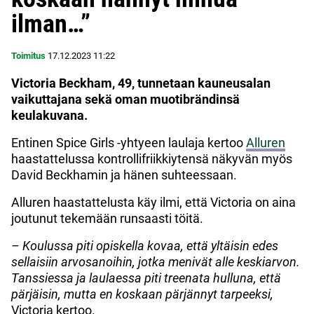
ilman…”
Toimitus
17.12.2023
11:22
Victoria Beckham, 49, tunnetaan kauneusalan
vaikuttajana sekä oman muotibrändinsä
keulakuvana.
Entinen Spice Girls -yhtyeen laulaja kertoo
Alluren
haastattelussa kontrollifriikkiytensä näkyvän myös
David Beckhamin ja hänen suhteessaan.
Alluren haastattelusta käy ilmi, että Victoria on aina
joutunut tekemään runsaasti töitä.
– Koulussa piti opiskella kovaa, että yltäisin edes
sellaisiin arvosanoihin, jotka menivät alle keskiarvon.
Tanssiessa ja laulaessa piti treenata hulluna, että
pärjäisin, mutta en koskaan pärjännyt tarpeeksi,
Victoria kertoo.