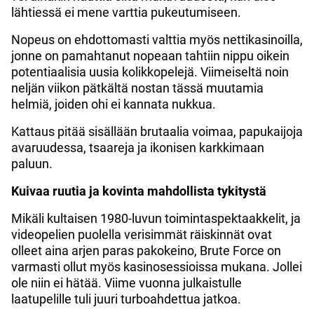
lähtiessä ei mene varttia pukeutumiseen.
Nopeus on ehdottomasti valttia myös nettikasinoilla,
jonne on pamahtanut nopeaan tahtiin nippu oikein
potentiaalisia uusia kolikkopelejä. Viimeiseltä noin
neljän viikon pätkältä nostan tässä muutamia
helmiä, joiden ohi ei kannata nukkua.
Kattaus pitää sisällään brutaalia voimaa, papukaijoja
avaruudessa, tsaareja ja ikonisen karkkimaan
paluun.
Kuivaa ruutia ja kovinta mahdollista tykitystä
Mikäli kultaisen 1980-luvun toimintaspektaakkelit, ja
videopelien puolella verisimmät räiskinnät ovat
olleet aina arjen paras pakokeino, Brute Force on
varmasti ollut myös kasinosessioissa mukana. Jollei
ole niin ei hätää. Viime vuonna julkaistulle
laatupelille tuli juuri turboahdettua jatkoa.