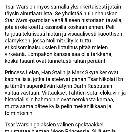
Tsar Wars on myös samalla yksinkertaisesti jotain
täysin ainutlaatuista. Se yhdistää hullunhauskan
Star Wars
-parodian venäläiseen historiaan tavalla,
jota ei ole koettu kasinoilla koskaan ennen. Peli
tarjoaa teknisesti hiotun ja visuaalisesti kaoottisen
elämyksen, jossa Nolimit Citylle tuttu
erikoisominaisuuksien ilotulitus pitää mielen
virkeänä. Lompakon kanssa saa olla tarkkana,
koska tsaarit ovat tunnetusti rahan perään!
Princess Leian, Han Stalin ja Marx Skytalker ovat
kapinallisia, jotka taistelevat pahan Tsar Nikolai II:n
ja tämän superikävän kätyrin Darth Rasputinin
valtaa vastaan. Viittaukset Tähtien sota -elokuviin ja
historiallisiin hahmoihin ovat nerokasta kamaa,
mutta sama pätee kyllä pelin mekaniikkaan ja
toimintoihin.
Tsar Warsin galaksien välinen spektaakkeli
muistuttaa hieman Moon Princessia. Sillä erolla,