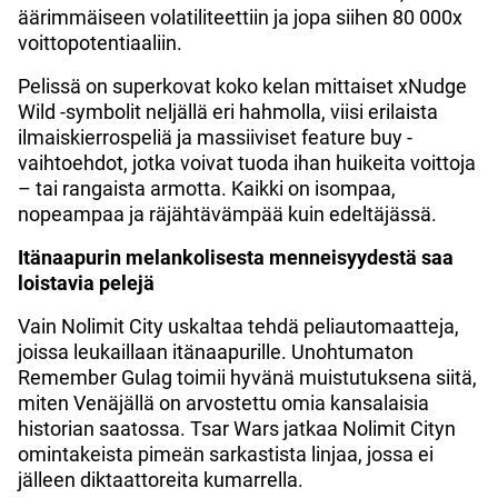
äärimmäiseen volatiliteettiin ja jopa siihen 80 000x
voittopotentiaaliin.
Pelissä on superkovat koko kelan mittaiset xNudge
Wild -symbolit neljällä eri hahmolla, viisi erilaista
ilmaiskierrospeliä ja massiiviset feature buy -
vaihtoehdot, jotka voivat tuoda ihan huikeita voittoja
– tai rangaista armotta. Kaikki on isompaa,
nopeampaa ja räjähtävämpää kuin edeltäjässä.
Itänaapurin melankolisesta menneisyydestä saa
loistavia pelejä
Vain Nolimit City uskaltaa tehdä peliautomaatteja,
joissa leukaillaan itänaapurille. Unohtumaton
Remember Gulag toimii hyvänä muistutuksena siitä,
miten Venäjällä on arvostettu omia kansalaisia
historian saatossa. Tsar Wars jatkaa Nolimit Cityn
omintakeista pimeän sarkastista linjaa, jossa ei
jälleen diktaattoreita kumarrella.