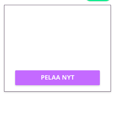
🎁 Huipputarjous jatkuu: 10
euron kierrätysvapaa
megakierros Reactoonz-
peliin – vain 1 eurolla!
Peli: Reactoonz
Vain uusille asiakkaille!
PELAA NYT