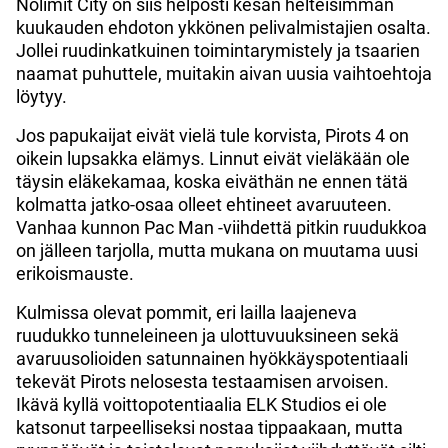
Nolimit City on siis helposti kesän helteisimmän
kuukauden ehdoton ykkönen pelivalmistajien osalta.
Jollei ruudinkatkuinen toimintarymistely ja tsaarien
naamat puhuttele, muitakin aivan uusia vaihtoehtoja
löytyy.
Jos papukaijat eivät vielä tule korvista, Pirots 4 on
oikein lupsakka elämys. Linnut eivät vieläkään ole
täysin eläkekamaa, koska eiväthän ne ennen tätä
kolmatta jatko-osaa olleet ehtineet avaruuteen.
Vanhaa kunnon Pac Man -viihdettä pitkin ruudukkoa
on jälleen tarjolla, mutta mukana on muutama uusi
erikoismauste.
Kulmissa olevat pommit, eri lailla laajeneva
ruudukko tunneleineen ja ulottuvuuksineen sekä
avaruusolioiden satunnainen hyökkäyspotentiaali
tekevät Pirots nelosesta testaamisen arvoisen.
Ikävä kyllä voittopotentiaalia ELK Studios ei ole
katsonut tarpeelliseksi nostaa tippaakaan, mutta