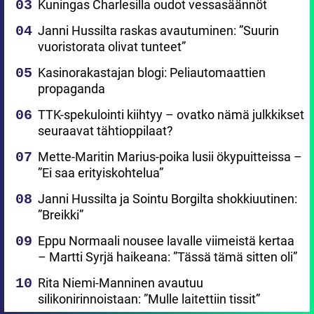
Kuningas Charlesilla oudot vessasäännöt
Janni Hussilta raskas avautuminen: ”Suurin
vuoristorata olivat tunteet”
Kasinorakastajan blogi: Peliautomaattien
propaganda
TTK-spekulointi kiihtyy – ovatko nämä julkkikset
seuraavat tähtioppilaat?
Mette-Maritin Marius-poika lusii ökypuitteissa –
”Ei saa erityiskohtelua”
Janni Hussilta ja Sointu Borgilta shokkiuutinen:
”Breikki”
Eppu Normaali nousee lavalle viimeistä kertaa
– Martti Syrjä haikeana: ”Tässä tämä sitten oli”
Rita Niemi-Manninen avautuu
silikonirinnoistaan: ”Mulle laitettiin tissit”