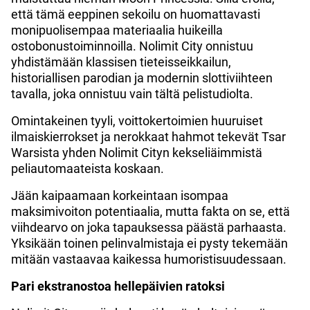
että tämä eeppinen sekoilu on huomattavasti
monipuolisempaa materiaalia huikeilla
ostobonustoiminnoilla. Nolimit City onnistuu
yhdistämään klassisen tieteisseikkailun,
historiallisen parodian ja modernin slottiviihteen
tavalla, joka onnistuu vain tältä pelistudiolta.
Omintakeinen tyyli, voittokertoimien huuruiset
ilmaiskierrokset ja nerokkaat hahmot tekevät Tsar
Warsista yhden Nolimit Cityn kekseliäimmistä
peliautomaateista koskaan.
Jään kaipaamaan korkeintaan isompaa
maksimivoiton potentiaalia, mutta fakta on se, että
viihdearvo on joka tapauksessa päästä parhaasta.
Yksikään toinen pelinvalmistaja ei pysty tekemään
mitään vastaavaa kaikessa humoristisuudessaan.
Pari ekstranostoa hellepäivien ratoksi