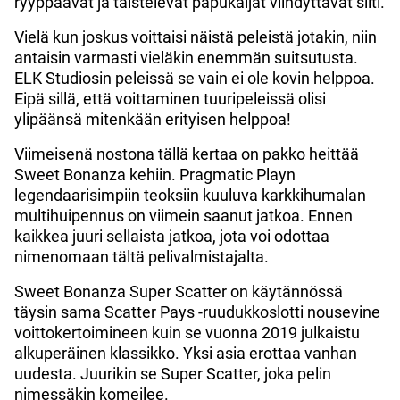
ryyppäävät ja taistelevat papukaijat viihdyttävät silti.
Vielä kun joskus voittaisi näistä peleistä jotakin, niin
antaisin varmasti vieläkin enemmän suitsutusta.
ELK Studiosin peleissä se vain ei ole kovin helppoa.
Eipä sillä, että voittaminen tuuripeleissä olisi
ylipäänsä mitenkään erityisen helppoa!
Viimeisenä nostona tällä kertaa on pakko heittää
Sweet Bonanza kehiin. Pragmatic Playn
legendaarisimpiin teoksiin kuuluva karkkihumalan
multihuipennus on viimein saanut jatkoa. Ennen
kaikkea juuri sellaista jatkoa, jota voi odottaa
nimenomaan tältä pelivalmistajalta.
Sweet Bonanza Super Scatter on käytännössä
täysin sama Scatter Pays -ruudukkoslotti nousevine
voittokertoimineen kuin se vuonna 2019 julkaistu
alkuperäinen klassikko. Yksi asia erottaa vanhan
uudesta. Juurikin se Super Scatter, joka pelin
nimessäkin komeilee.