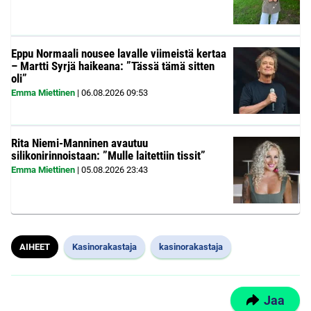
Eppu Normaali nousee lavalle viimeistä kertaa
– Martti Syrjä haikeana: ”Tässä tämä sitten
oli”
Emma Miettinen
|
06.08.2026
09:53
Rita Niemi-Manninen avautuu
silikonirinnoistaan: ”Mulle laitettiin tissit”
Emma Miettinen
|
05.08.2026
23:43
AIHEET
Kasinorakastaja
kasinorakastaja
Jaa