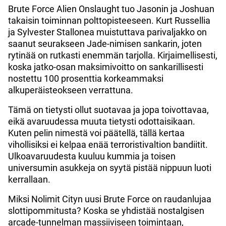
Brute Force Alien Onslaught tuo Jasonin ja Joshuan
takaisin toiminnan polttopisteeseen. Kurt Russellia
ja Sylvester Stallonea muistuttava parivaljakko on
saanut seurakseen Jade-nimisen sankarin, joten
rytinää on rutkasti enemmän tarjolla. Kirjaimellisesti,
koska jatko-osan maksimivoitto on sankarillisesti
nostettu 100 prosenttia korkeammaksi
alkuperäisteokseen verrattuna.
Tämä on tietysti ollut suotavaa ja jopa toivottavaa,
eikä avaruudessa muuta tietysti odottaisikaan.
Kuten pelin nimestä voi päätellä, tällä kertaa
vihollisiksi ei kelpaa enää terroristivaltion bandiitit.
Ulkoavaruudesta kuuluu kummia ja toisen
universumin asukkeja on syytä pistää nippuun luoti
kerrallaan.
Miksi Nolimit Cityn uusi Brute Force on raudanlujaa
slottipommitusta? Koska se yhdistää nostalgisen
arcade-tunnelman massiiviseen toimintaan,