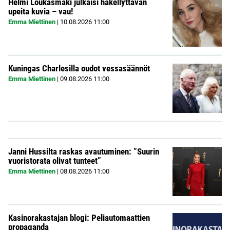
Helmi Loukasmäki julkaisi häkellyttävän
upeita kuvia – vau!
Emma Miettinen
|
10.08.2026
11:00
Kuningas Charlesilla oudot vessasäännöt
Emma Miettinen
|
09.08.2026
11:00
Janni Hussilta raskas avautuminen: ”Suurin
vuoristorata olivat tunteet”
Emma Miettinen
|
08.08.2026
11:00
Kasinorakastajan blogi: Peliautomaattien
propaganda