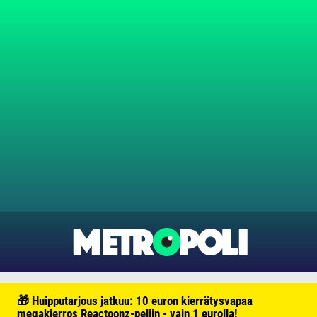
🎁 Huipputarjous jatkuu: 10 euron kierrätysvapaa
megakierros Reactoonz-peliin - vain 1 eurolla!