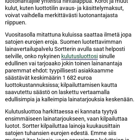
luotonantajille yhteistä hintalappua. Korot ja muut
kulut, kuten luottotilin avaus- ja käsittelymaksut,
voivat vaihdella merkittävästi luotonantajasta
riippuen.
Vuositasolla mitattuna kuluissa saattaa ilmetä jopa
satojen eurojen eroja. Suomen luotettavimman
lainavertailupalvelu Sortterin avulla saat helposti
selville, onko nykyinen
kulutusluottosi
sinulle
edullinen vai tarjoaako jokin toinen lainanantaja
paremmat ehdot: tyypillisesti asiakkaamme
säästävät keskimäärin 1 682 euroa
luottokustannuksissa; kilpailuttamisen kautta
saavutettu säästö on laskettu vertaamalla
edullisimpia ja kalleimpia lainatarjouksia keskenään.
Kulutusluottoa harkittaessa ei kannata tyytyä
ensimmäiseen lainatarjoukseen, vaan kilpailuttaa
luotot. Sortter kilpailuttaa lainoja kuukausittain
satojen tuhansien eurojen edestä. Emme siis