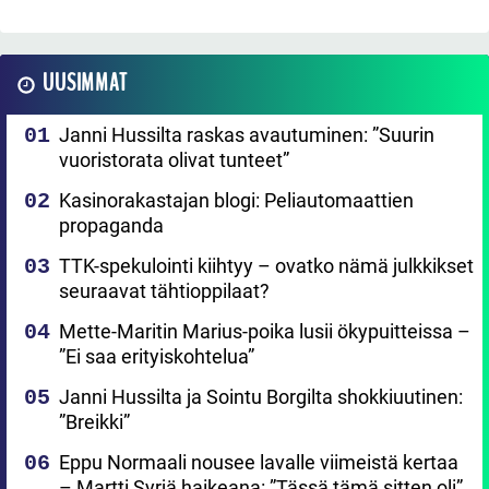
UUSIMMAT
Janni Hussilta raskas avautuminen: ”Suurin
vuoristorata olivat tunteet”
Kasinorakastajan blogi: Peliautomaattien
propaganda
TTK-spekulointi kiihtyy – ovatko nämä julkkikset
seuraavat tähtioppilaat?
Mette-Maritin Marius-poika lusii ökypuitteissa –
”Ei saa erityiskohtelua”
Janni Hussilta ja Sointu Borgilta shokkiuutinen:
”Breikki”
Eppu Normaali nousee lavalle viimeistä kertaa
– Martti Syrjä haikeana: ”Tässä tämä sitten oli”