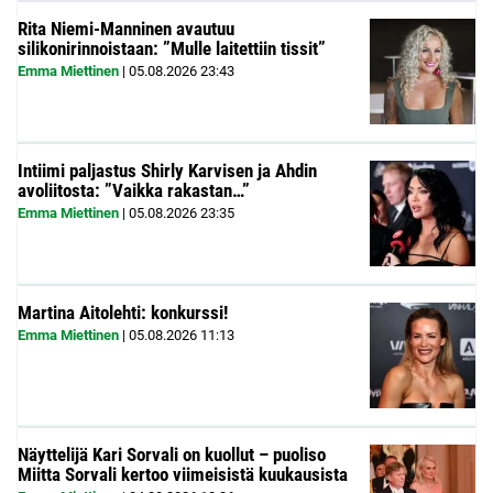
Rita Niemi-Manninen avautuu
silikonirinnoistaan: ”Mulle laitettiin tissit”
Emma Miettinen
|
05.08.2026
23:43
Intiimi paljastus Shirly Karvisen ja Ahdin
avoliitosta: ”Vaikka rakastan…”
Emma Miettinen
|
05.08.2026
23:35
Martina Aitolehti: konkurssi!
Emma Miettinen
|
05.08.2026
11:13
Näyttelijä Kari Sorvali on kuollut – puoliso
Miitta Sorvali kertoo viimeisistä kuukausista