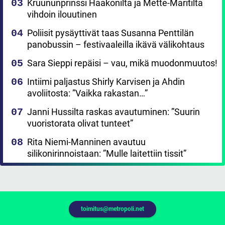
Kruununprinssi Haakonilta ja Mette-Maritilta
vihdoin ilouutinen
Poliisit pysäyttivät taas Susanna Penttilän
panobussin – festivaaleilla ikävä välikohtaus
Sara Sieppi repäisi – vau, mikä muodonmuutos!
Intiimi paljastus Shirly Karvisen ja Ahdin
avoliitosta: ”Vaikka rakastan…”
Janni Hussilta raskas avautuminen: ”Suurin
vuoristorata olivat tunteet”
Rita Niemi-Manninen avautuu
silikonirinnoistaan: ”Mulle laitettiin tissit”
toimitus@metropoli.net