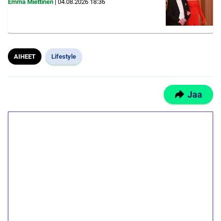
Emma Miettinen
|
04.08.2026
18:36
AIHEET
Lifestyle
Jaa
1€ = 10€ arvosta
ilmaiskierroksia ilman
kierrätystä!
Talleta 1€
Saat heti 50 ilmaiskierrosta Tuohi 1000 -
peliin (arvo 0,20€ per kierros)!