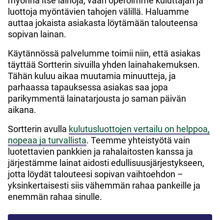
myönnä itse lainoja, vaan operoimme kuluttajan ja
luottoja myöntävien tahojen välillä. Haluamme
auttaa jokaista asiakasta löytämään talouteensa
sopivan lainan.
Käytännössä palvelumme toimii niin, että asiakas
täyttää Sortterin sivuilla yhden lainahakemuksen.
Tähän kuluu aikaa muutamia minuutteja, ja
parhaassa tapauksessa asiakas saa jopa
parikymmentä lainatarjousta jo saman päivän
aikana.
Sortterin avulla
kulutusluottojen vertailu on helppoa,
nopeaa ja turvallista
. Teemme yhteistyötä vain
luotettavien pankkien ja rahalaitosten kanssa ja
järjestämme lainat aidosti edullisuusjärjestykseen,
jotta löydät talouteesi sopivan vaihtoehdon –
yksinkertaisesti siis vähemmän rahaa pankeille ja
enemmän rahaa sinulle.