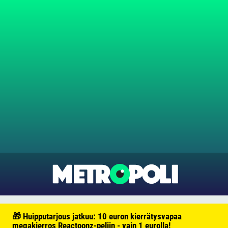
🎁 Huipputarjous jatkuu: 10 euron kierrätysvapaa
megakierros Reactoonz-peliin - vain 1 eurolla!