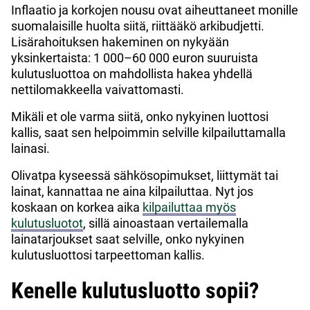
Inflaatio ja korkojen nousu ovat aiheuttaneet monille
suomalaisille huolta siitä, riittääkö arkibudjetti.
Lisärahoituksen hakeminen on nykyään
yksinkertaista: 1 000–60 000 euron suuruista
kulutusluottoa on mahdollista hakea yhdellä
nettilomakkeella vaivattomasti.
Mikäli et ole varma siitä, onko nykyinen luottosi
kallis, saat sen helpoimmin selville kilpailuttamalla
lainasi.
Olivatpa kyseessä sähkösopimukset, liittymät tai
lainat, kannattaa ne aina kilpailuttaa. Nyt jos
koskaan on korkea aika
kilpailuttaa myös
kulutusluotot
, sillä ainoastaan vertailemalla
lainatarjoukset saat selville, onko nykyinen
kulutusluottosi tarpeettoman kallis.
Kenelle kulutusluotto sopii?