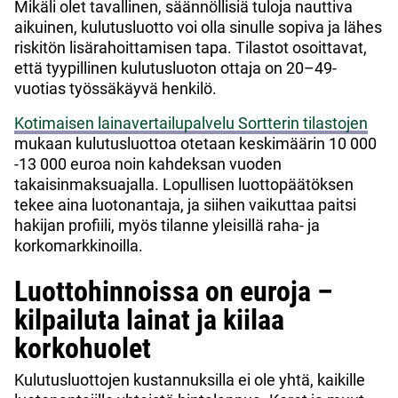
Mikäli olet tavallinen, säännöllisiä tuloja nauttiva
aikuinen, kulutusluotto voi olla sinulle sopiva ja lähes
riskitön lisärahoittamisen tapa. Tilastot osoittavat,
että tyypillinen kulutusluoton ottaja on 20–49-
vuotias työssäkäyvä henkilö.
Kotimaisen lainavertailupalvelu Sortterin tilastojen
mukaan kulutusluottoa otetaan keskimäärin 10 000
-13 000 euroa noin kahdeksan vuoden
takaisinmaksuajalla. Lopullisen luottopäätöksen
tekee aina luotonantaja, ja siihen vaikuttaa paitsi
hakijan profiili, myös tilanne yleisillä raha- ja
korkomarkkinoilla.
Luottohinnoissa on euroja –
kilpailuta lainat ja kiilaa
korkohuolet
Kulutusluottojen kustannuksilla ei ole yhtä, kaikille