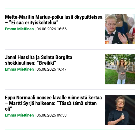
Mette-Maritin Marius-poika lusii ökypuitteissa
– ”Ei saa erityiskohtelua”
Emma Miettinen
|
06.08.2026
16:56
Janni Hussilta ja Sointu Borgilta
shokkiuutinen: ”Breikki”
Emma Miettinen
|
06.08.2026
16:47
Eppu Normaali nousee lavalle viimeistä kertaa
– Martti Syrjä haikeana: ”Tässä tämä sitten
oli”
Emma Miettinen
|
06.08.2026
09:53