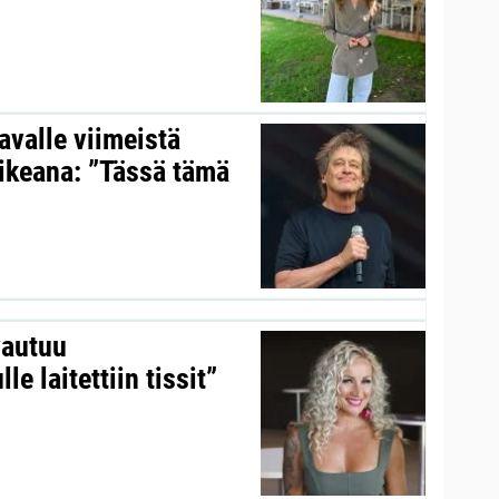
valle viimeistä
aikeana: ”Tässä tämä
vautuu
le laitettiin tissit”