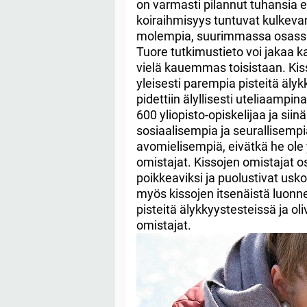
on varmasti pilannut tuhansia ens
koiraihmisyys tuntuvat kulkevan
molempia, suurimmassa osassa 
Tuore tutkimustieto voi jakaa 
vielä kauemmas toisistaan. Kis
yleisesti parempia pisteitä älyk
pidettiin älyllisesti uteliaampin
600 yliopisto-opiskelijaa ja siinä
sosiaalisempia ja seurallisempi
avomielisempiä, eivätkä he ole
omistajat. Kissojen omistajat 
poikkeaviksi ja puolustivat u
myös kissojen itsenäistä luonn
pisteitä älykkyystesteissä ja ol
omistajat.