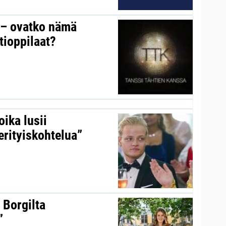
y – ovatko nämä
tioppilaat?
ika lusii
erityiskohtelua”
 Borgilta
”