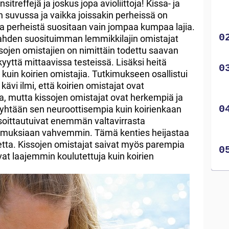
itreffejä ja joskus jopa avioliittoja! Kissa- ja
 suvussa ja vaikka joissakin perheissä on
perheistä suositaan vain jompaa kumpaa lajia.
kahden suosituimman lemmikkilajin omistajat
sojen omistajien on nimittäin todettu saavan
kyyttä mittaavissa testeissä. Lisäksi heitä
a kuin koirien omistajia. Tutkimukseen osallistui
 kävi ilmi, että koirien omistajat ovat
a, mutta kissojen omistajat ovat herkempiä ja
 yhtään sen neuroottisempia kuin koirienkaan
osoittautuivat enemmän valtavirrasta
skomuksiaan vahvemmin. Tämä kenties heijastaa
etta. Kissojen omistajat saivat myös parempia
ivat laajemmin koulutettuja kuin koirien