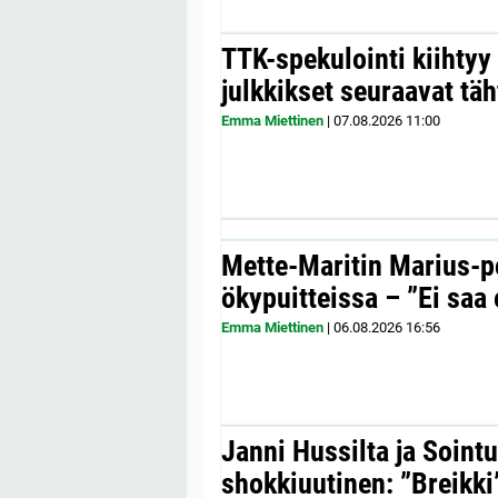
TTK-spekulointi kiihty
julkkikset seuraavat täh
Emma Miettinen
|
07.08.2026
11:00
Mette-Maritin Marius-po
ökypuitteissa – ”Ei saa 
Emma Miettinen
|
06.08.2026
16:56
Janni Hussilta ja Sointu
shokkiuutinen: ”Breikki