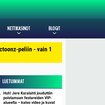
NETTIKASINOT
BLOGIT
toonz-peliin - vain 1
LUETUIMMAT
Huh! Jere Karalahti jouduttiin
poistamaan festareiden VIP-
alueelta – katso video ja kuvat