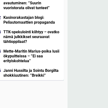
avautuminen: ”Suurin
vuoristorata olivat tunteet”
Kasinorakastajan blogi:
Peliautomaattien propaganda
TTK-spekulointi kiihtyy – ovatko
nämä julkkikset seuraavat
tähtioppilaat?
Mette-Maritin Marius-poika lusii
ökypuitteissa – ”Ei saa
erityiskohtelua”
Janni Hussilta ja Sointu Borgilta
shokkiuutinen: ”Breikki”