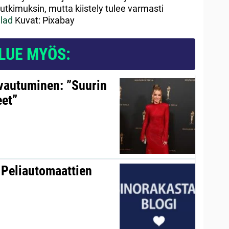
tutkimuksin, mutta kiistely tulee varmasti
lad
Kuvat: Pixabay
LUE MYÖS:
avautuminen: ”Suurin
eet”
 Peliautomaattien