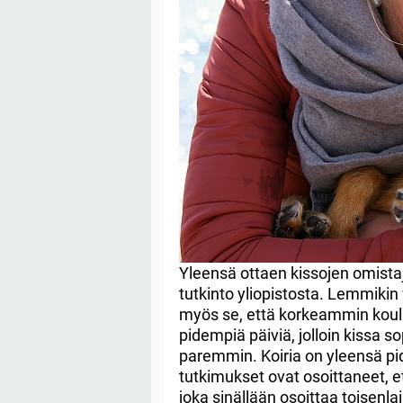
Yleensä ottaen kissojen omista
tutkinto yliopistosta. Lemmikin
myös se, että korkeammin koulu
pidempiä päiviä, jolloin kissa 
paremmin. Koiria on yleensä pi
tutkimukset ovat osoittaneet, ett
joka sinällään osoittaa toisenlai