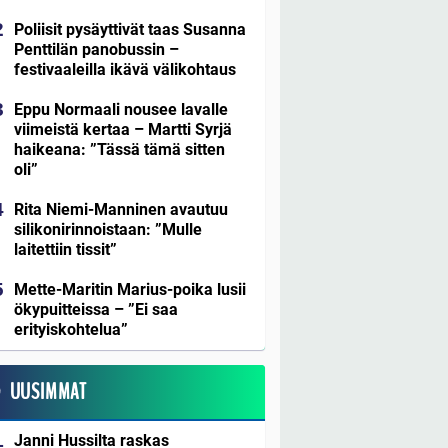
Poliisit pysäyttivät taas Susanna
Penttilän panobussin –
festivaaleilla ikävä välikohtaus
Eppu Normaali nousee lavalle
viimeistä kertaa – Martti Syrjä
haikeana: ”Tässä tämä sitten
oli”
Rita Niemi-Manninen avautuu
silikonirinnoistaan: ”Mulle
laitettiin tissit”
Mette-Maritin Marius-poika lusii
ökypuitteissa – ”Ei saa
erityiskohtelua”
UUSIMMAT
Janni Hussilta raskas