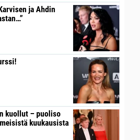
 Karvisen ja Ahdin
kastan…”
urssi!
on kuollut – puoliso
iimeisistä kuukausista