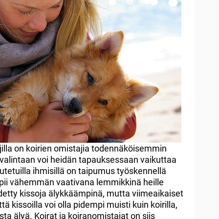
jilla on koirien omistajia todennäköisemmin
 valintaan voi heidän tapauksessaan vaikuttaa
tetuilla ihmisillä on taipumus työskennellä
sopii vähemmän vaativana lemmikkinä heille
detty kissoja älykkäämpinä, mutta viimeaikaiset
ä kissoilla voi olla pidempi muisti kuin koirilla,
sta älyä. Koirat ja koiranomistajat on siis