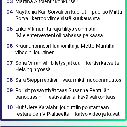
Martina Aitolehti: konkurssi!
Näyttelijä Kari Sorvali on kuollut – puoliso Miitta
Sorvali kertoo viimeisistä kuukausista
Erika Vikmanilta raju tilitys voinnista:
”Mielenterveyteni oli pahassa paikassa”
Kruununprinssi Haakonilta ja Mette-Maritilta
vihdoin ilouutinen
Sofia Virran villi biletys jatkuu – keräsi katseita
Helsingin yössä
Sara Sieppi repäisi – vau, mikä muodonmuutos!
Poliisit pysäyttivät taas Susanna Penttilän
panobussin – festivaaleilla ikävä välikohtaus
Huh! Jere Karalahti jouduttiin poistamaan
festareiden VIP-alueelta – katso video ja kuvat