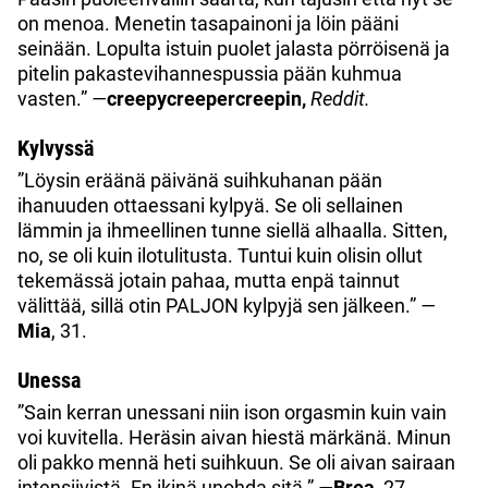
on menoa. Menetin tasapainoni ja löin pääni
seinään. Lopulta istuin puolet jalasta pörröisenä ja
pitelin pakastevihannespussia pään kuhmua
vasten.”
—
creepycreepercreepin,
Reddit.
Kylvyssä
”Löysin eräänä päivänä suihkuhanan pään
ihanuuden ottaessani kylpyä. Se oli sellainen
lämmin ja ihmeellinen tunne siellä alhaalla. Sitten,
no, se oli kuin ilotulitusta. Tuntui kuin olisin ollut
tekemässä jotain pahaa, mutta enpä tainnut
välittää, sillä otin PALJON kylpyjä sen jälkeen.”
—
Mia
, 31.
Unessa
”Sain kerran unessani niin ison orgasmin kuin vain
voi kuvitella. Heräsin aivan hiestä märkänä. Minun
oli pakko mennä heti suihkuun. Se oli aivan sairaan
intensiivistä. En ikinä unohda sitä.”
—
Brea
, 27.