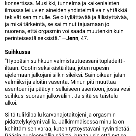
konsertissa. Musiikki, tunnelma ja kaikenlaisten
ilmassa leijuvien aineiden yhdistelmä vain yhtäkkiä
tekivät sen minulle. Se oli yllättävää ja ällistyttävää,
ja mikä tärkeintä, se sai minut tajuamaan jo
nuorena, että orgasmin voi saada muutenkin kuin
perinteisestä seksistä.”
—
Jenn
, 47.
Suihkussa
”Hyppäsin suihkuun valmistautuessani tupladeitti-
iltaan. Odotin seksikästä iltaa, joten rupesin
ajelemaan jalkojani silkin sileiksi. Sain oikean jalan
valmiiksi ja aloitin vasenta. Minun piti muuttaa
asentoani ja päädyin sellaiseen asentoon, jossa vesi
suihkusi suoraan jalkoväliini. Ja siitä se taistelu
alkoi.
Siitä tuli kilpailu karvanajotaitojeni ja orgasmin
pidättelykykyni välillä. Jälkimmäisessä minulla on
kehittämisen varaa, kuten tyttöystäväni hyvin tietää.
Pääsin puoleenväliin säärtä, kun tajusin että nyt se