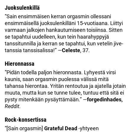
Juoksulenkillä
”Sain ensimmäisen kerran orgasmin ollessani
ensimmäisellä juoksulenkilläni 15-vuotiaana. Liittyi
varmaan jalkojen hankautumiseen toisiinsa. Sitten
se tapahtui uudelleen, kun tein haarahyppyjä
tanssitunnilla ja kerran se tapahtui, kun vetelin jive-
tanssia tanssisalissa!”
—
Celeste
, 37.
Hieronnassa
”Pidän todella paljon hieronnasta. Lyhyestä virsi
kaunis, saan orgasmin puolessa välissä mitä
tahansa hierontaa. Yritän rentoutua ja ajatella jotain
muuta, mutta kun se tunne tulee, tuntuu että sitä ei
pysty mitenkään pysäyttämään.”
—
forgedinhades,
Reddit.
Rock-konsertissa
”[Sain orgasmin]
Grateful Dead
-yhtyeen