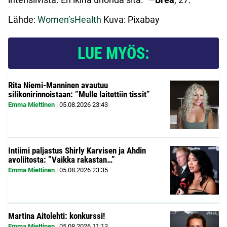
Lähde:
Women’sHealth
Kuva: Pixabay
LUE MYÖS:
Rita Niemi-Manninen avautuu
silikonirinnoistaan: ”Mulle laitettiin tissit”
Emma Miettinen
|
05.08.2026
23:43
Intiimi paljastus Shirly Karvisen ja Ahdin
avoliitosta: ”Vaikka rakastan…”
Emma Miettinen
|
05.08.2026
23:35
Martina Aitolehti: konkurssi!
Emma Miettinen
|
05.08.2026
11:13