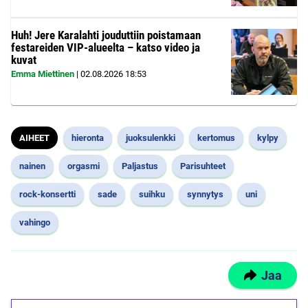
Huh! Jere Karalahti jouduttiin poistamaan
festareiden VIP-alueelta – katso video ja
kuvat
Emma Miettinen
|
02.08.2026
18:53
AIHEET
hieronta
juoksulenkki
kertomus
kylpy
nainen
orgasmi
Paljastus
Parisuhteet
rock-konsertti
sade
suihku
synnytys
uni
vahingo
Jaa