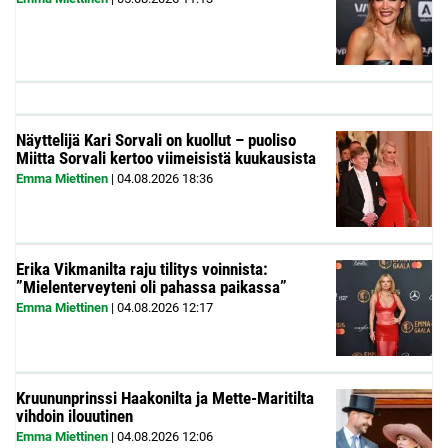
Näyttelijä Kari Sorvali on kuollut – puoliso
Miitta Sorvali kertoo viimeisistä kuukausista
Emma Miettinen
|
04.08.2026
18:36
Erika Vikmanilta raju tilitys voinnista:
”Mielenterveyteni oli pahassa paikassa”
Emma Miettinen
|
04.08.2026
12:17
Kruununprinssi Haakonilta ja Mette-Maritilta
vihdoin ilouutinen
Emma Miettinen
|
04.08.2026
12:06