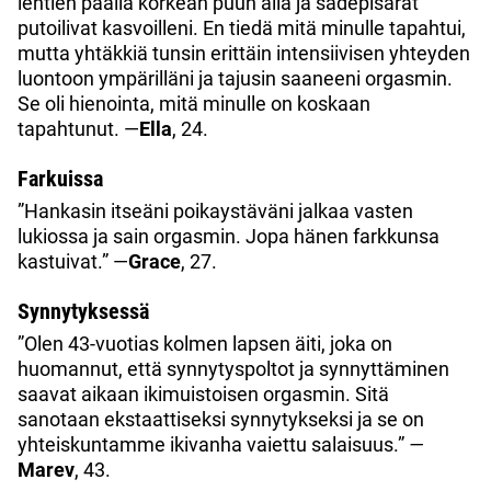
lehtien päällä korkean puun alla ja sadepisarat
putoilivat kasvoilleni. En tiedä mitä minulle tapahtui,
mutta yhtäkkiä tunsin erittäin intensiivisen yhteyden
luontoon ympärilläni ja tajusin saaneeni orgasmin.
Se oli hienointa, mitä minulle on koskaan
tapahtunut. —
Ella
, 24.
Farkuissa
”Hankasin itseäni poikaystäväni jalkaa vasten
lukiossa ja sain orgasmin. Jopa hänen farkkunsa
kastuivat.” —
Grace
, 27.
Synnytyksessä
”Olen 43-vuotias kolmen lapsen äiti, joka on
huomannut, että synnytyspoltot ja synnyttäminen
saavat aikaan ikimuistoisen orgasmin. Sitä
sanotaan ekstaattiseksi synnytykseksi ja se on
yhteiskuntamme ikivanha vaiettu salaisuus.”
—
Marev
, 43.