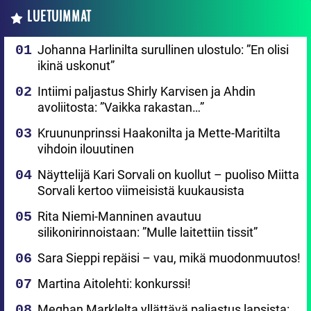
LUETUIMMAT
Johanna Harlinilta surullinen ulostulo: ”En olisi
ikinä uskonut”
Intiimi paljastus Shirly Karvisen ja Ahdin
avoliitosta: ”Vaikka rakastan…”
Kruununprinssi Haakonilta ja Mette-Maritilta
vihdoin ilouutinen
Näyttelijä Kari Sorvali on kuollut – puoliso Miitta
Sorvali kertoo viimeisistä kuukausista
Rita Niemi-Manninen avautuu
silikonirinnoistaan: ”Mulle laitettiin tissit”
Sara Sieppi repäisi – vau, mikä muodonmuutos!
Martina Aitolehti: konkurssi!
Meghan Marklelta yllättävä paljastus lapsista: