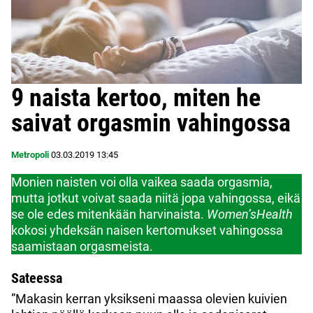
9 naista kertoo, miten he
saivat orgasmin vahingossa
Metropoli
03.03.2019
13:45
Monien naisten voi olla vaikea saada orgasmia,
mutta jotkut voivat saada niitä jopa vahingossa, eikä
se ole edes mitenkään harvinaista.
Women’sHealth
kokosi yhdeksän naisen kertomukset vahingossa
saamistaan orgasmeista.
Sateessa
”Makasin kerran yksikseni maassa olevien kuivien