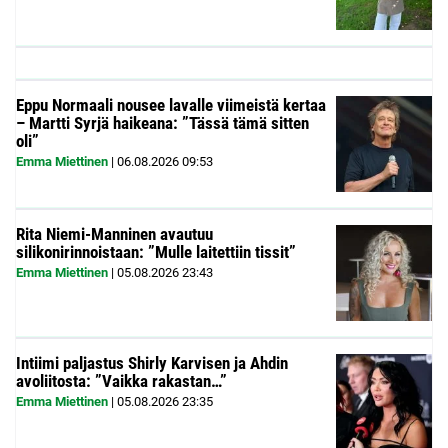
Eppu Normaali nousee lavalle viimeistä kertaa
– Martti Syrjä haikeana: ”Tässä tämä sitten
oli”
Emma Miettinen
|
06.08.2026
09:53
Rita Niemi-Manninen avautuu
silikonirinnoistaan: ”Mulle laitettiin tissit”
Emma Miettinen
|
05.08.2026
23:43
Intiimi paljastus Shirly Karvisen ja Ahdin
avoliitosta: ”Vaikka rakastan…”
Emma Miettinen
|
05.08.2026
23:35