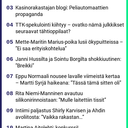
Kasinorakastajan blogi: Peliautomaattien
propaganda
TTK-spekulointi kiihtyy – ovatko nämä julkkikset
seuraavat tähtioppilaat?
Mette-Maritin Marius-poika lusii ökypuitteissa –
”Ei saa erityiskohtelua”
Janni Hussilta ja Sointu Borgilta shokkiuutinen:
”Breikki”
Eppu Normaali nousee lavalle viimeistä kertaa
– Martti Syrjä haikeana: ”Tässä tämä sitten oli”
Rita Niemi-Manninen avautuu
silikonirinnoistaan: ”Mulle laitettiin tissit”
Intiimi paljastus Shirly Karvisen ja Ahdin
avoliitosta: ”Vaikka rakastan…”
Martina Aitolehti: konkurssi!