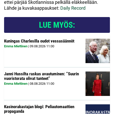
ettei pärjää Skotlannissa pelkällä eläkkeellään.
Lähde ja kuvakaappaukset:
Daily Record
LUE MYÖS:
Kuningas Charlesilla oudot vessasäännöt
Emma Miettinen
|
09.08.2026
11:00
Janni Hussilta raskas avautuminen: ”Suurin
vuoristorata olivat tunteet”
Emma Miettinen
|
08.08.2026
11:00
Kasinorakastajan blogi: Peliautomaattien
propaganda