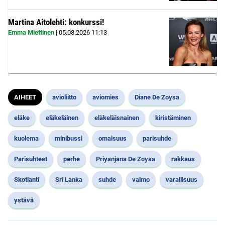
Martina Aitolehti: konkurssi!
Emma Miettinen
|
05.08.2026
11:13
AIHEET
avioliitto
aviomies
Diane De Zoysa
eläke
eläkeläinen
eläkeläisnainen
kiristäminen
kuolema
minibussi
omaisuus
parisuhde
Parisuhteet
perhe
Priyanjana De Zoysa
rakkaus
Skotlanti
Sri Lanka
suhde
vaimo
varallisuus
ystävä