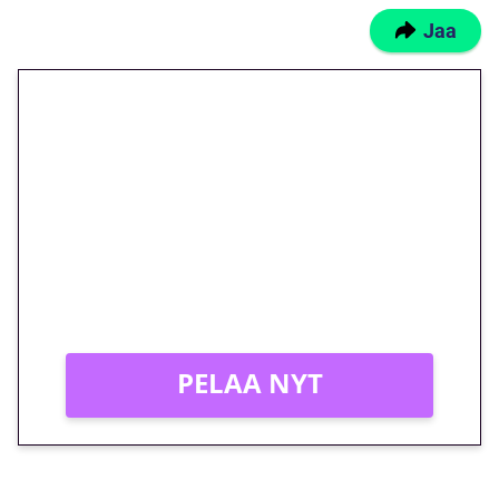
Jaa
🎁 Huipputarjous jatkuu: 10
euron kierrätysvapaa
megakierros Reactoonz-
peliin – vain 1 eurolla!
Peli: Reactoonz
Vain uusille asiakkaille!
PELAA NYT