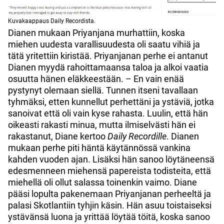
Kuvakaappaus Daily Recordista.
Dianen mukaan Priyanjana murhattiin, koska
miehen uudesta varallisuudesta oli saatu vihiä ja
tätä yritettiin kiristää. Priyanjanan perhe ei antanut
Dianen myydä rahoittamaansa taloa ja alkoi vaatia
osuutta hänen eläkkeestään. – En vain enää
pystynyt olemaan siellä. Tunnen itseni tavallaan
tyhmäksi, etten kunnellut perhettäni ja ystäviä, jotka
sanoivat että oli vain kyse rahasta. Luulin, että hän
oikeasti rakasti minua, mutta ilmiselvästi hän ei
rakastanut, Diane kertoo
Daily Recordille
. Dianen
mukaan perhe piti häntä käytännössä vankina
kahden vuoden ajan. Lisäksi hän sanoo löytäneensä
edesmenneen miehensä papereista todisteita, että
miehellä oli ollut salassa toinenkin vaimo. Diane
pääsi lopulta pakenemaan Priyanjanan perheeltä ja
palasi Skotlantiin tyhjin käsin. Hän asuu toistaiseksi
ystävänsä luona ja yrittää löytää töitä, koska sanoo