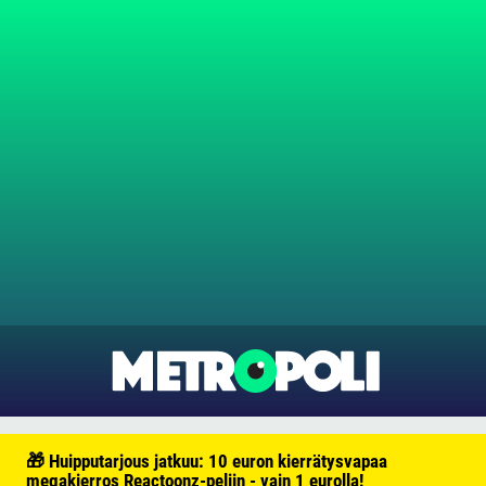
🎁 Huipputarjous jatkuu: 10 euron kierrätysvapaa
megakierros Reactoonz-peliin - vain 1 eurolla!