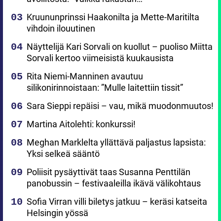
Kruununprinssi Haakonilta ja Mette-Maritilta
vihdoin ilouutinen
Näyttelijä Kari Sorvali on kuollut – puoliso Miitta
Sorvali kertoo viimeisistä kuukausista
Rita Niemi-Manninen avautuu
silikonirinnoistaan: ”Mulle laitettiin tissit”
Sara Sieppi repäisi – vau, mikä muodonmuutos!
Martina Aitolehti: konkurssi!
Meghan Marklelta yllättävä paljastus lapsista:
Yksi selkeä sääntö
Poliisit pysäyttivät taas Susanna Penttilän
panobussin – festivaaleilla ikävä välikohtaus
Sofia Virran villi biletys jatkuu – keräsi katseita
Helsingin yössä