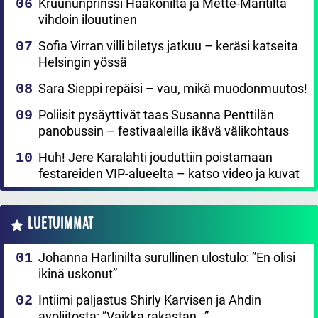
Kruununprinssi Haakonilta ja Mette-Maritilta
vihdoin ilouutinen
Sofia Virran villi biletys jatkuu – keräsi katseita
Helsingin yössä
Sara Sieppi repäisi – vau, mikä muodonmuutos!
Poliisit pysäyttivät taas Susanna Penttilän
panobussin – festivaaleilla ikävä välikohtaus
Huh! Jere Karalahti jouduttiin poistamaan
festareiden VIP-alueelta – katso video ja kuvat
LUETUIMMAT
Johanna Harlinilta surullinen ulostulo: ”En olisi
ikinä uskonut”
Intiimi paljastus Shirly Karvisen ja Ahdin
avoliitosta: ”Vaikka rakastan…”