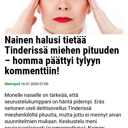
Nainen halusi tietää
Tinderissä miehen pituuden
– homma päättyi tylyyn
kommenttiin!
Metropoli
16.01.2020
07:00
Monelle naiselle on tärkeää, että
seurustelukumppani on häntä pidempi. Eräs
neitonen uteli deittisovellus Tinderissä
mieshenkilöltä pituutta, mutta juttu ei mennyt aivan
suunnitelmien mukaan. Keskustelu meni
seuraavanlaisesti (suomennettuna): Nainen: