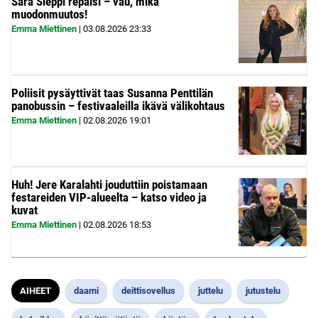
Sara Sieppi repäisi – vau, mikä
muodonmuutos!
Emma Miettinen
|
03.08.2026
23:33
Poliisit pysäyttivät taas Susanna Penttilän
panobussin – festivaaleilla ikävä välikohtaus
Emma Miettinen
|
02.08.2026
19:01
Huh! Jere Karalahti jouduttiin poistamaan
festareiden VIP-alueelta – katso video ja
kuvat
Emma Miettinen
|
02.08.2026
18:53
AIHEET
daami
deittisovellus
juttelu
jutustelu