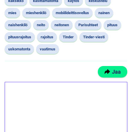
kaksikko
käsittämätöntä
käytös
keskustelu
mies
mieshenkilö
mobiilideittisovellus
nainen
naishenkilö
neito
neitonen
Parisuhteet
pituus
pituusrajoitus
rajoitus
Tinder
Tinder-viesti
uskomatonta
vaatimus
Jaa
1€ = 10€ arvosta
ilmaiskierroksia ilman
kierrätystä!
Talleta 1€