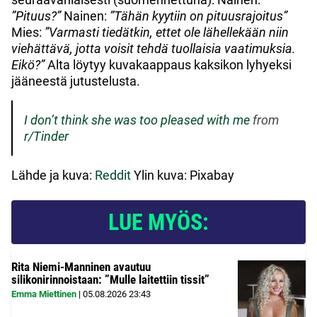
”Pituus?”
Nainen:
”Tähän kyytiin on pituusrajoitus”
Mies:
”Varmasti tiedätkin, ettet ole lähellekään niin
viehättävä, jotta voisit tehdä tuollaisia vaatimuksia.
Eikö?”
Alta löytyy kuvakaappaus kaksikon lyhyeksi
jääneestä jutustelusta.
I don’t think she was too pleased with me
from
r/Tinder
Lähde ja kuva:
Reddit
Ylin kuva: Pixabay
LUE MYÖS:
Rita Niemi-Manninen avautuu
silikonirinnoistaan: ”Mulle laitettiin tissit”
Emma Miettinen
|
05.08.2026
23:43