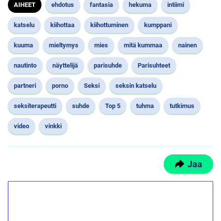
AIHEET
ehdotus
fantasia
hekuma
intiimi
katselu
kiihottaa
kiihottuminen
kumppani
kuuma
mieltymys
mies
mitä kummaa
nainen
nautinto
näyttelijä
parisuhde
Parisuhteet
partneri
porno
Seksi
seksin katselu
seksiterapeutti
suhde
Top 5
tuhma
tutkimus
video
vinkki
Jaa
1€ = 10€ arvosta
ilmaiskierroksia ilman