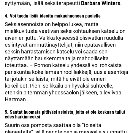
syttymään, lisää seksiterapeutti
Barbara Winters
.
4. Voi tuoda lisää ideoita makuuhuoneen puolelle
Seksiasennoista on helppo lukea, mutta
mielikuvitusta vaativan seksikohtauksen katselu on
aivan eri juttu. Vaikka kyseessä olisivatkin ruudulla
esiintyvät ammattinäyttelijät, niin epätavallisen
seksin harrastamisen katselu voi saada sen
näyttämään hauskemmalta ja mahdolliselta
toteuttaa. – Pornon katselu yhdessä voi rohkaista
pariskuntia kokeilemaan roolileikkejä, uusia asentoja
tai jotakin sellaista, mitä he eivät ole ennen
kokeilleet. Pieni seikkailu on hyväksi suhteelle,
etenkin pitemmän yhdessäolon jälkeen, alleviivaa
Hartman.
5. Saatat huomata pitäväsi asioista, joita et ole koskaan tullut
edes harkinneeksi
Suurin osa pornosta saattaa olla ”toiselta
planeetalta”, sillä perinteinen ja massoille suunnattu