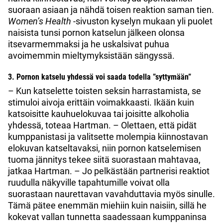
suoraan asiaan ja nähdä toisen reaktion saman tien.
Women’s Health
-sivuston kyselyn mukaan yli puolet
naisista tunsi pornon katselun jälkeen olonsa
itsevarmemmaksi ja he uskalsivat puhua
avoimemmin mieltymyksistään sängyssä.
3. Pornon katselu yhdessä voi saada todella ”syttymään”
– Kun katselette toisten seksin harrastamista, se
stimuloi aivoja erittäin voimakkaasti. Ikään kuin
katsoisitte kauhuelokuvaa tai joisitte alkoholia
yhdessä, toteaa Hartman. – Olettaen, että pidät
kumppanistasi ja valitsette molempia kiinnostavan
elokuvan katseltavaksi, niin pornon katselemisen
tuoma jännitys tekee siitä suorastaan mahtavaa,
jatkaa Hartman. – Jo pelkästään partnerisi reaktiot
ruudulla näkyville tapahtumille voivat olla
suorastaan naurettavan vavahduttavia myös sinulle.
Tämä pätee enemmän miehiin kuin naisiin, sillä he
kokevat vallan tunnetta saadessaan kumppaninsa