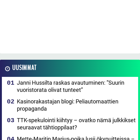
UUSIMMAT
Janni Hussilta raskas avautuminen: ”Suurin
vuoristorata olivat tunteet”
Kasinorakastajan blogi: Peliautomaattien
propaganda
TTK-spekulointi kiihtyy – ovatko nämä julkkikset
seuraavat tähtioppilaat?
Mette-Maritin Marius-poika lusii ökypuitteissa –