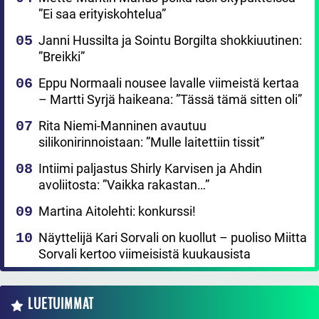
”Ei saa erityiskohtelua”
Janni Hussilta ja Sointu Borgilta shokkiuutinen:
”Breikki”
Eppu Normaali nousee lavalle viimeistä kertaa
– Martti Syrjä haikeana: ”Tässä tämä sitten oli”
Rita Niemi-Manninen avautuu
silikonirinnoistaan: ”Mulle laitettiin tissit”
Intiimi paljastus Shirly Karvisen ja Ahdin
avoliitosta: ”Vaikka rakastan…”
Martina Aitolehti: konkurssi!
Näyttelijä Kari Sorvali on kuollut – puoliso Miitta
Sorvali kertoo viimeisistä kuukausista
LUETUIMMAT