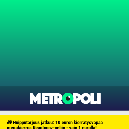
🎁 Huipputarjous jatkuu: 10 euron kierrätysvapaa
megakierros Reactoonz-peliin - vain 1 eurolla!