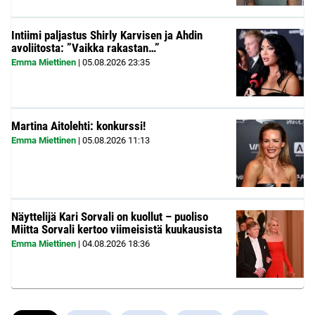
Intiimi paljastus Shirly Karvisen ja Ahdin
avoliitosta: ”Vaikka rakastan…”
Emma Miettinen
|
05.08.2026
23:35
Martina Aitolehti: konkurssi!
Emma Miettinen
|
05.08.2026
11:13
Näyttelijä Kari Sorvali on kuollut – puoliso
Miitta Sorvali kertoo viimeisistä kuukausista
Emma Miettinen
|
04.08.2026
18:36