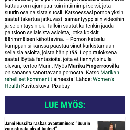
kattaus on rajumpaa kuin intiimimpi seksi, jota
suurin osa naisista suosii. Katsoessasi pornoa yksin
saatat takertua jatkuvasti samantyyppisiin videoihin
ja se on täysin ok. Tällöin saatat kuitenkin jäädä
paitsioon sellaisista asioista, jotka kokisit
äärimmäisen kiihottavina. – Pornon katselu
kumppanisi kanssa päästää sinut kurkistamaan
sellaisia asioita, joista hän pitää. Lopputuloksena
saatat löytää fantasioita, joita et tiennyt sinulla
olevan, kertoo Marin. Myös
Marika Fingerroosilla
on sanansa sanottavana pornosta. Katso
Marikan
rehelliset kommentit
aiheesta! Lähde:
Women’s
Health
Kuvituskuva: Pixabay
LUE MYÖS:
Janni Hussilta raskas avautuminen: ”Suurin
vuoristorata olivat tunteet”