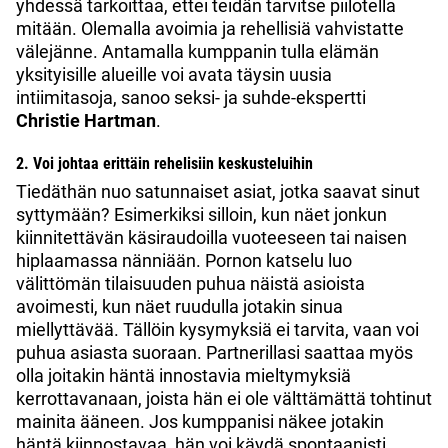
yhdessä tarkoittaa, ettei teidän tarvitse piilotella
mitään. Olemalla avoimia ja rehellisiä vahvistatte
välejänne. Antamalla kumppanin tulla elämän
yksityisille alueille voi avata täysin uusia
intiimitasoja, sanoo seksi- ja suhde-ekspertti
Christie Hartman
.
2. Voi johtaa erittäin rehelisiin keskusteluihin
Tiedäthän nuo satunnaiset asiat, jotka saavat sinut
syttymään? Esimerkiksi silloin, kun näet jonkun
kiinnitettävän käsiraudoilla vuoteeseen tai naisen
hiplaamassa nänniään. Pornon katselu luo
välittömän tilaisuuden puhua näistä asioista
avoimesti, kun näet ruudulla jotakin sinua
miellyttävää. Tällöin kysymyksiä ei tarvita, vaan voi
puhua asiasta suoraan. Partnerillasi saattaa myös
olla joitakin häntä innostavia mieltymyksiä
kerrottavanaan, joista hän ei ole välttämättä tohtinut
mainita ääneen. Jos kumppanisi näkee jotakin
häntä kiinnostavaa, hän voi käydä spontaanisti