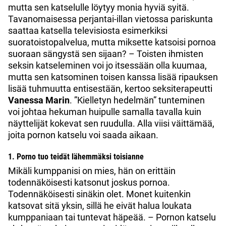
mutta sen katselulle löytyy monia hyviä syitä.
Tavanomaisessa perjantai-illan vietossa pariskunta
saattaa katsella televisiosta esimerkiksi
suoratoistopalvelua, mutta miksette katsoisi pornoa
suoraan sängystä sen sijaan? – Toisten ihmisten
seksin katseleminen voi jo itsessään olla kuumaa,
mutta sen katsominen toisen kanssa lisää ripauksen
lisää tuhmuutta entisestään, kertoo seksiterapeutti
Vanessa Marin
. ”Kielletyn hedelmän” tunteminen
voi johtaa hekuman huipulle samalla tavalla kuin
näyttelijät kokevat sen ruudulla. Alla viisi väittämää,
joita pornon katselu voi saada aikaan.
1. Porno tuo teidät lähemmäksi toisianne
Mikäli kumppanisi on mies, hän on erittäin
todennäköisesti katsonut joskus pornoa.
Todennäköisesti sinäkin olet. Monet kuitenkin
katsovat sitä yksin, sillä he eivät halua loukata
kumppaniaan tai tuntevat häpeää. – Pornon katselu