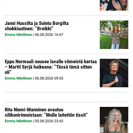
Janni Hussilta ja Sointu Borgilta
shokkiuutinen: ”Breikki”
Emma Miettinen
|
06.08.2026
16:47
Eppu Normaali nousee lavalle viimeistä kertaa
– Martti Syrjä haikeana: ”Tässä tämä sitten
oli”
Emma Miettinen
|
06.08.2026
09:53
Rita Niemi-Manninen avautuu
silikonirinnoistaan: ”Mulle laitettiin tissit”
Emma Miettinen
|
05.08.2026
23:43