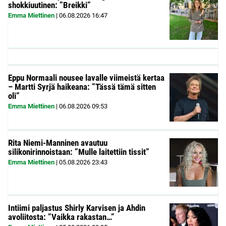
shokkiuutinen: ”Breikki”
Emma Miettinen
|
06.08.2026
16:47
Eppu Normaali nousee lavalle viimeistä kertaa
– Martti Syrjä haikeana: ”Tässä tämä sitten
oli”
Emma Miettinen
|
06.08.2026
09:53
Rita Niemi-Manninen avautuu
silikonirinnoistaan: ”Mulle laitettiin tissit”
Emma Miettinen
|
05.08.2026
23:43
Intiimi paljastus Shirly Karvisen ja Ahdin
avoliitosta: ”Vaikka rakastan…”