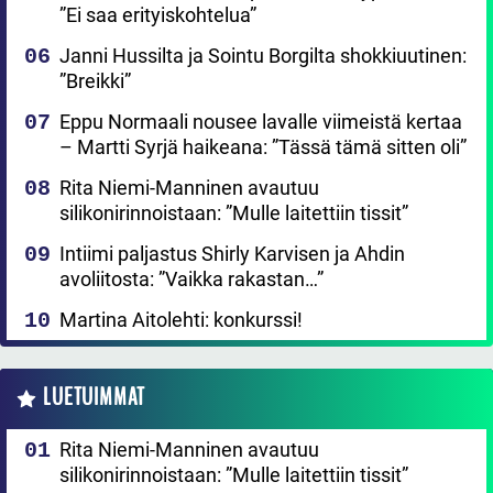
”Ei saa erityiskohtelua”
Janni Hussilta ja Sointu Borgilta shokkiuutinen:
”Breikki”
Eppu Normaali nousee lavalle viimeistä kertaa
– Martti Syrjä haikeana: ”Tässä tämä sitten oli”
Rita Niemi-Manninen avautuu
silikonirinnoistaan: ”Mulle laitettiin tissit”
Intiimi paljastus Shirly Karvisen ja Ahdin
avoliitosta: ”Vaikka rakastan…”
Martina Aitolehti: konkurssi!
LUETUIMMAT
Rita Niemi-Manninen avautuu
silikonirinnoistaan: ”Mulle laitettiin tissit”