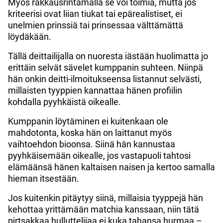
Myös rakkausrintamalla se voi toimia, mutta jos
kriteerisi ovat liian tiukat tai epärealistiset, ei
unelmien prinssiä tai prinsessaa välttämättä
löydäkään.
Tällä deittailijalla on nuoresta iästään huolimatta jo
erittäin selvät sävelet kumppanin suhteen. Niinpä
hän onkin deitti-ilmoitukseensa listannut selvästi,
millaisten tyyppien kannattaa hänen profiilin
kohdalla pyyhkäistä oikealle.
Kumppanin löytäminen ei kuitenkaan ole
mahdotonta, koska hän on laittanut myös
vaihtoehdon bioonsa. Siinä hän kannustaa
pyyhkäisemään oikealle, jos vastapuoli tahtosi
elämäänsä hänen kaltaisen naisen ja kertoo samalla
hieman itsestään.
Jos kuitenkin pitäytyy siinä, millaisia tyyppejä hän
kehottaa yrittämään matchia kanssaan, niin tätä
pirtsakkaa hulluttelijaa ei kuka tahansa hurmaa –