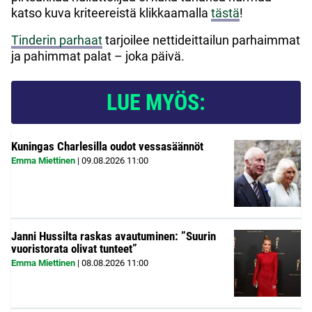
katso kuva kriteereistä klikkaamalla
tästä
!
Tinderin parhaat
tarjoilee nettideittailun parhaimmat
ja pahimmat palat – joka päivä.
LUE MYÖS:
Kuningas Charlesilla oudot vessasäännöt
Emma Miettinen
|
09.08.2026
11:00
Janni Hussilta raskas avautuminen: ”Suurin
vuoristorata olivat tunteet”
Emma Miettinen
|
08.08.2026
11:00