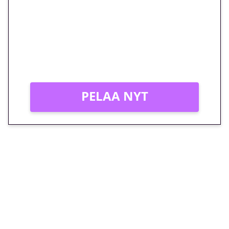
megakierros Reactoonz-
peliin – vain 1 eurolla!
Peli: Reactoonz
Vain uusille asiakkaille!
PELAA NYT