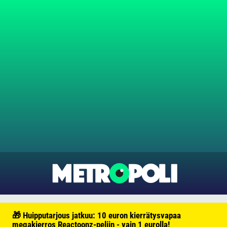
🎁 Huipputarjous jatkuu: 10 euron kierrätysvapaa
megakierros Reactoonz-peliin - vain 1 eurolla!