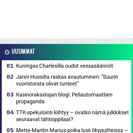
UUSIMMAT
Kuningas Charlesilla oudot vessasäännöt
Janni Hussilta raskas avautuminen: ”Suurin
vuoristorata olivat tunteet”
Kasinorakastajan blogi: Peliautomaattien
propaganda
TTK-spekulointi kiihtyy – ovatko nämä julkkikset
seuraavat tähtioppilaat?
Mette-Maritin Marius-poika lusii ökypuitteissa –