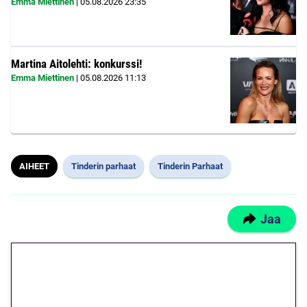
Emma Miettinen
|
05.08.2026
23:35
Martina Aitolehti: konkurssi!
Emma Miettinen
|
05.08.2026
11:13
AIHEET
Tinderin parhaat
Tinderin Parhaat
Jaa
🎁 Huipputarjous jatkuu: 10
euron kierrätysvapaa