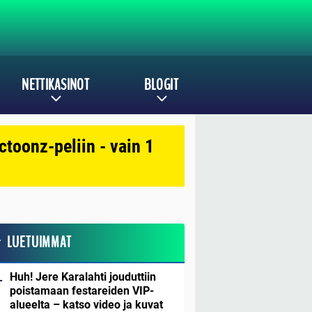
NETTIKASINOT
BLOGIT
toonz-peliin - vain 1
LUETUIMMAT
Huh! Jere Karalahti jouduttiin
poistamaan festareiden VIP-
alueelta – katso video ja kuvat