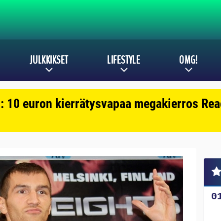
JULKKIKSET
LIFESTYLE
OMG!
: 10 euron kierrätysvapaa megakierros Reac