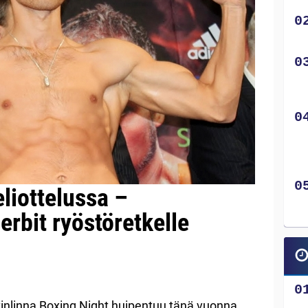
eliottelussa –
erbit ryöstöretkelle
vinlinna Boxing Night huipentuu tänä vuonna