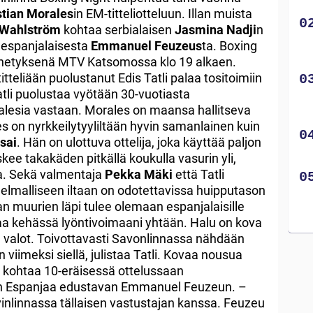
stian Morales
in EM-titteliotteluun. Illan muista
 Wahlström
kohtaa serbialaisen
Jasmina Nadji
n
 espanjalaisesta
Emmanuel Feuzeus
ta. Boxing
ähetyksenä MTV Katsomossa klo 19 alkaen.
tteliään puolustanut Edis Tatli palaa tositoimiin
atli puolustaa vyötään 30-vuotiasta
ralesia vastaan. Morales on maansa hallitseva
s on nyrkkeilytyyliltään hyvin samanlainen kuin
isai
. Hän on ulottuva ottelija, joka käyttää paljon
kee takakäden pitkällä koukulla vasurin yli,
sa. Sekä valmentaja
Pekka Mäki
että Tatli
nelmalliseen iltaan on odotettavissa huipputason
an muurien läpi tulee olemaan espanjalaisille
taa kehässä lyöntivoimaani yhtään. Halu on kova
alot. Toivottavasti Savonlinnassa nähdään
viimeksi siellä, julistaa Tatli. Kovaa nousua
 kohtaa 10-eräisessä ottelussaan
än Espanjaa edustavan Emmanuel Feuzeun. –
nlinnassa tällaisen vastustajan kanssa. Feuzeu