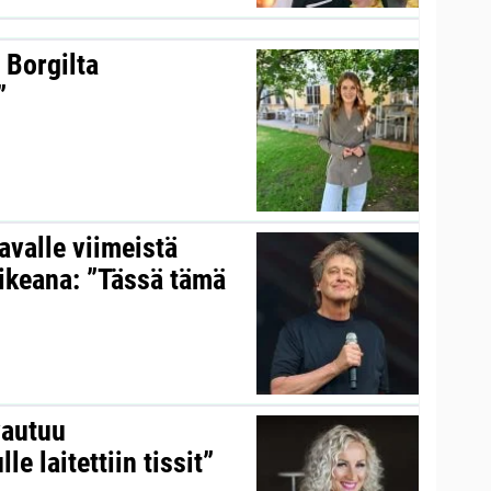
 Borgilta
”
valle viimeistä
aikeana: ”Tässä tämä
vautuu
le laitettiin tissit”