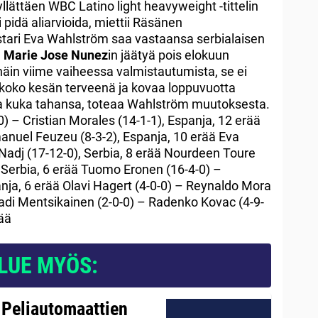
lättäen WBC Latino light heavyweight -tittelin
i pidä aliarvioida, miettii Räsänen
ari Eva Wahlström saa vastaansa serbialaisen
n
Marie Jose Nunez
in jäätyä pois elokuun
näin viime vaiheessa valmistautumista, se ei
t koko kesän terveenä ja kovaa loppuvuotta
ulla kuka tahansa, toteaa Wahlström muutoksesta.
-1-0) – Cristian Morales (14-1-1), Espanja, 12 erää
nuel Feuzeu (8-3-2), Espanja, 10 erää Eva
adj (17-12-0), Serbia, 8 erää Nourdeen Toure
, Serbia, 6 erää Tuomo Eronen (16-4-0) –
nja, 6 erää Olavi Hagert (4-0-0) – Reynaldo Mora
nadi Mentsikainen (2-0-0) – Radenko Kovac (4-9-
rää
LUE MYÖS:
 Peliautomaattien