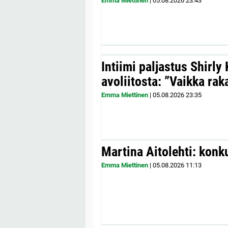
Emma Miettinen
|
05.08.2026
23:43
Intiimi paljastus Shirly
avoliitosta: ”Vaikka ra
Emma Miettinen
|
05.08.2026
23:35
Martina Aitolehti: konk
Emma Miettinen
|
05.08.2026
11:13