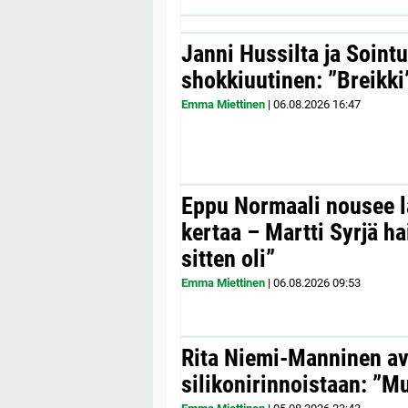
Janni Hussilta ja Sointu
shokkiuutinen: ”Breikki
Emma Miettinen
|
06.08.2026
16:47
Eppu Normaali nousee la
kertaa – Martti Syrjä h
sitten oli”
Emma Miettinen
|
06.08.2026
09:53
Rita Niemi-Manninen a
silikonirinnoistaan: ”Mul