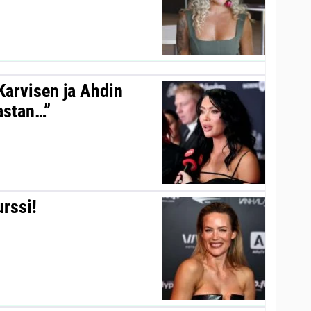
 Karvisen ja Ahdin
kastan…”
urssi!