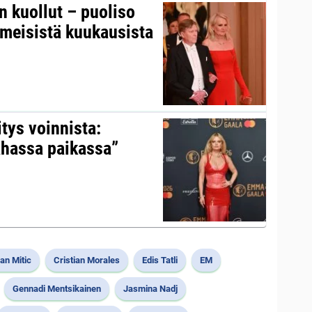
on kuollut – puoliso
iimeisistä kuukausista
itys voinnista:
ahassa paikassa”
an Mitic
Cristian Morales
Edis Tatli
EM
Gennadi Mentsikainen
Jasmina Nadj