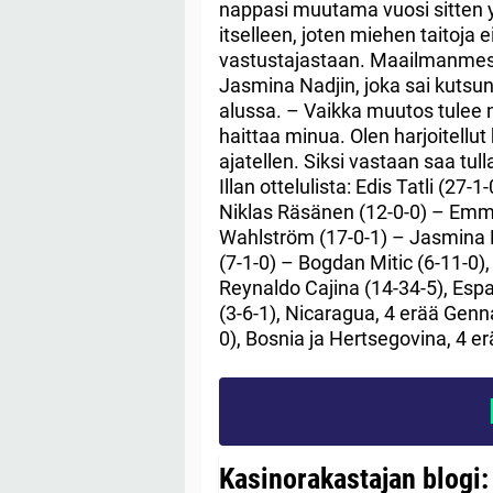
nappasi muutama vuosi sitten yl
itselleen, joten miehen taitoja e
vastustajastaan. Maailmanmest
Jasmina Nadjin, joka sai kutsu
alussa. – Vaikka muutos tulee 
haittaa minua. Olen harjoitellu
ajatellen. Siksi vastaan saa t
Illan ottelulista: Edis Tatli (27
Niklas Räsänen (12-0-0) – Emma
Wahlström (17-0-1) – Jasmina N
(7-1-0) – Bogdan Mitic (6-11-0)
Reynaldo Cajina (14-34-5), Espa
(3-6-1), Nicaragua, 4 erää Gen
0), Bosnia ja Hertsegovina, 4 e
Kasinorakastajan blogi: