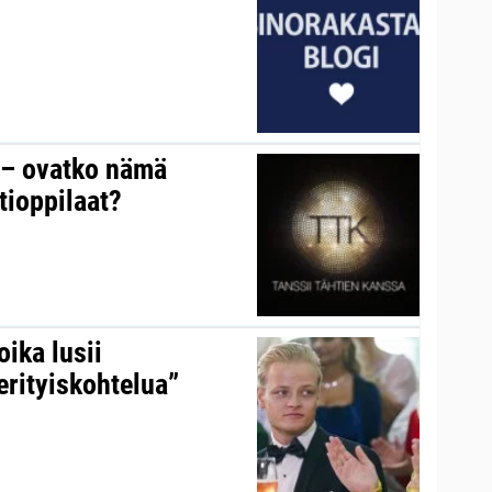
y – ovatko nämä
tioppilaat?
ika lusii
erityiskohtelua”