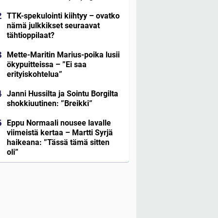
TTK-spekulointi kiihtyy – ovatko
nämä julkkikset seuraavat
tähtioppilaat?
Mette-Maritin Marius-poika lusii
ökypuitteissa – ”Ei saa
erityiskohtelua”
Janni Hussilta ja Sointu Borgilta
shokkiuutinen: ”Breikki”
Eppu Normaali nousee lavalle
viimeistä kertaa – Martti Syrjä
haikeana: ”Tässä tämä sitten
oli”