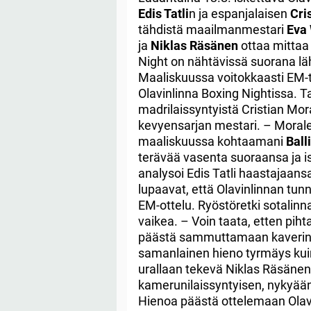
Edis Tatli
n ja espanjalaisen
Cri
tähdistä maailmanmestari
Eva
ja
Niklas Räsänen
ottaa mittaa
Night on nähtävissä suorana l
Maaliskuussa voitokkaasti EM-ti
Olavinlinna Boxing Nightissa. T
madrilaissyntyistä Cristian Mo
kevyensarjan mestari. – Morale
maaliskuussa kohtaamani
Ball
terävää vasenta suoraansa ja is
analysoi Edis Tatli haastajaan
lupaavat, että Olavinlinnan tun
EM-ottelu. Ryöstöretki sotalinn
vaikea.
– Voin taata, etten pih
päästä sammuttamaan kaverin v
samanlainen hieno tyrmäys kuin 
urallaan tekevä Niklas Räsänen
kamerunilaissyntyisen, nykyä
Hienoa päästä ottelemaan Olavi