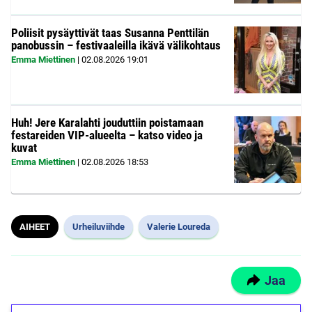
Poliisit pysäyttivät taas Susanna Penttilän
panobussin – festivaaleilla ikävä välikohtaus
Emma Miettinen
|
02.08.2026
19:01
Huh! Jere Karalahti jouduttiin poistamaan
festareiden VIP-alueelta – katso video ja
kuvat
Emma Miettinen
|
02.08.2026
18:53
AIHEET
Urheiluviihde
Valerie Loureda
Jaa