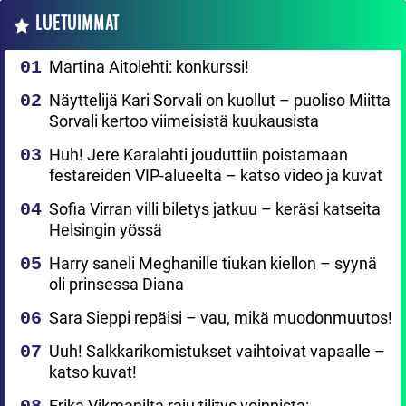
LUETUIMMAT
Martina Aitolehti: konkurssi!
Näyttelijä Kari Sorvali on kuollut – puoliso Miitta
Sorvali kertoo viimeisistä kuukausista
Huh! Jere Karalahti jouduttiin poistamaan
festareiden VIP-alueelta – katso video ja kuvat
Sofia Virran villi biletys jatkuu – keräsi katseita
Helsingin yössä
Harry saneli Meghanille tiukan kiellon – syynä
oli prinsessa Diana
Sara Sieppi repäisi – vau, mikä muodonmuutos!
Uuh! Salkkarikomistukset vaihtoivat vapaalle –
katso kuvat!
Erika Vikmanilta raju tilitys voinnista: