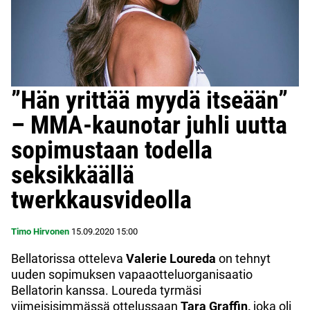
”Hän yrittää myydä itseään”
– MMA-kaunotar juhli uutta
sopimustaan todella
seksikkäällä
twerkkausvideolla
Timo Hirvonen
15.09.2020
15:00
Bellatorissa otteleva
Valerie Loureda
on tehnyt
uuden sopimuksen vapaaotteluorganisaatio
Bellatorin kanssa. Loureda tyrmäsi
viimeisisimmässä ottelussaan
Tara Graffin,
joka oli