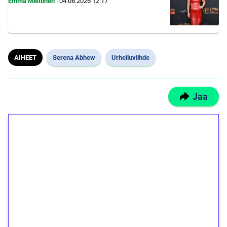
Emma Miettinen
|
04.08.2026
12:17
AIHEET
Serena Abhew
Urheiluviihde
Jaa
1€ = 10€ arvosta
ilmaiskierroksia ilman
kierrätystä!
Talleta 1€
Saat heti 50 ilmaiskierrosta Tuohi 1000 -
peliin (arvo 0,20€ per kierros)!