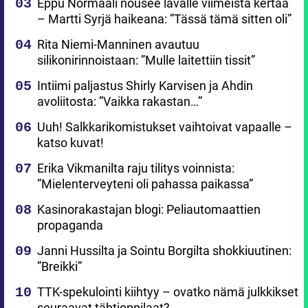
Eppu Normaali nousee lavalle viimeistä kertaa
– Martti Syrjä haikeana: ”Tässä tämä sitten oli”
Rita Niemi-Manninen avautuu
silikonirinnoistaan: ”Mulle laitettiin tissit”
Intiimi paljastus Shirly Karvisen ja Ahdin
avoliitosta: ”Vaikka rakastan…”
Uuh! Salkkarikomistukset vaihtoivat vapaalle –
katso kuvat!
Erika Vikmanilta raju tilitys voinnista:
”Mielenterveyteni oli pahassa paikassa”
Kasinorakastajan blogi: Peliautomaattien
propaganda
Janni Hussilta ja Sointu Borgilta shokkiuutinen:
”Breikki”
TTK-spekulointi kiihtyy – ovatko nämä julkkikset
seuraavat tähtioppilaat?