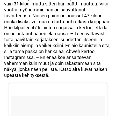
vain 31 kiloa, mutta sitten hän päätti muuttua. Viisi
vuotta myöhemmin hän on saavuttanut
tavoitteensa. Naisen paino on noussut 47 kiloon,
minkä lisäksi voimaa on tarttunut rutkasti kroppaan.
Hän kilpailee 47-kiloisten sarjassa ja kertoo, että laji
on pelastanut hänen elämänsä. – Teen valtavasti
töitä päivittäin korjatakseni suhdettani itseeni ja
kaikkiin aiempiin vaikeuksiini. En aio kaunistella sitä,
sillä tämä paska on hankalaa, Abweh kertoo
Instagramissa. – En enää koe ansaitsevani
vähemmän kuin muut ja opin rakastamaan sitä
näkyä, jonka näen peilistä. Katso alta kuvat naisen
upeasta kehityksestä.