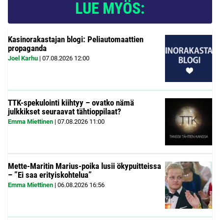
LUE MYÖS:
Kasinorakastajan blogi: Peliautomaattien
propaganda
Joel Karhu
|
07.08.2026
12:00
TTK-spekulointi kiihtyy – ovatko nämä
julkkikset seuraavat tähtioppilaat?
Emma Miettinen
|
07.08.2026
11:00
Mette-Maritin Marius-poika lusii ökypuitteissa
– ”Ei saa erityiskohtelua”
Emma Miettinen
|
06.08.2026
16:56