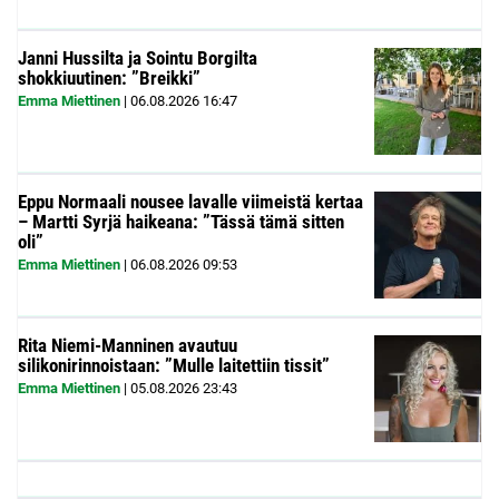
Janni Hussilta ja Sointu Borgilta
shokkiuutinen: ”Breikki”
Emma Miettinen
|
06.08.2026
16:47
Eppu Normaali nousee lavalle viimeistä kertaa
– Martti Syrjä haikeana: ”Tässä tämä sitten
oli”
Emma Miettinen
|
06.08.2026
09:53
Rita Niemi-Manninen avautuu
silikonirinnoistaan: ”Mulle laitettiin tissit”
Emma Miettinen
|
05.08.2026
23:43