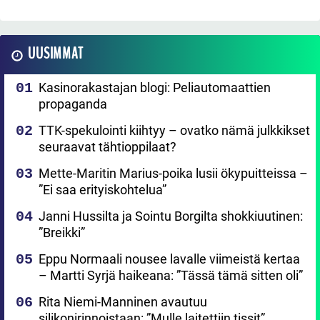
UUSIMMAT
Kasinorakastajan blogi: Peliautomaattien
propaganda
TTK-spekulointi kiihtyy – ovatko nämä julkkikset
seuraavat tähtioppilaat?
Mette-Maritin Marius-poika lusii ökypuitteissa –
”Ei saa erityiskohtelua”
Janni Hussilta ja Sointu Borgilta shokkiuutinen:
”Breikki”
Eppu Normaali nousee lavalle viimeistä kertaa
– Martti Syrjä haikeana: ”Tässä tämä sitten oli”
Rita Niemi-Manninen avautuu
silikonirinnoistaan: ”Mulle laitettiin tissit”