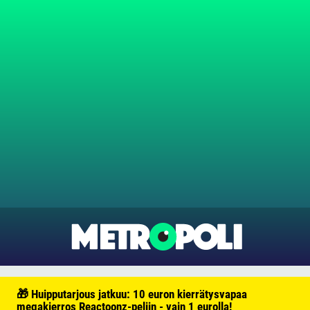
🎁 Huipputarjous jatkuu: 10 euron kierrätysvapaa
megakierros Reactoonz-peliin - vain 1 eurolla!