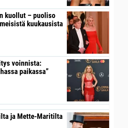
on kuollut – puoliso
iimeisistä kuukausista
itys voinnista:
ahassa paikassa”
ta ja Mette-Maritilta