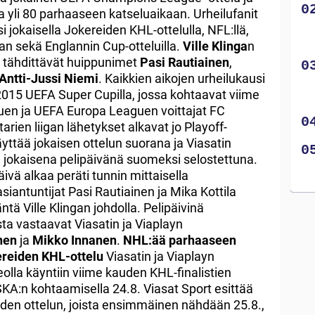
ta yli 80 parhaaseen katseluaikaan. Urheilufanit
 jokaisella Jokereiden KHL-ottelulla, NFL:llä,
san sekä Englannin Cup-otteluilla.
Ville Klinga
n
a tähdittävät huippunimet
Pasi Rautiainen
,
Antti-Jussi Niemi
. Kaikkien aikojen urheilukausi
 2015 UEFA Super Cupilla, jossa kohtaavat viime
n ja UEFA Europa Leaguen voittajat FC
rien liigan lähetykset alkavat jo Playoff-
äyttää jokaisen ottelun suorana ja Viasatin
ua jokaisena pelipäivänä suomeksi selostettuna.
ivä alkaa peräti tunnin mittaisella
siantuntijat Pasi Rautiainen ja Mika Kottila
ntä Ville Klingan johdolla. Pelipäivinä
a vastaavat Viasatin ja Viaplayn
nen
ja
Mikko Innanen
.
NHL:ää parhaaseen
ereiden KHL-ottelu
Viasatin ja Viaplayn
olla käyntiin viime kauden KHL-finalistien
KA:n kohtaamisella 24.8. Viasat Sport esittää
den ottelun, joista ensimmäinen nähdään 25.8.,