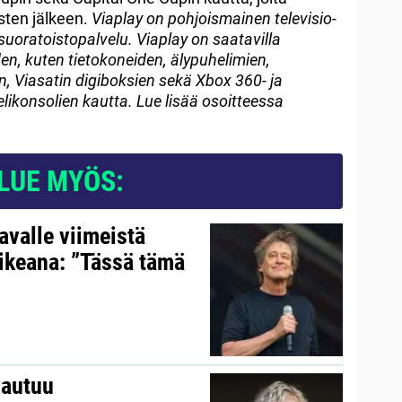
sten jälkeen.
Viaplay on pohjoismainen televisio-
 suoratoistopalvelu. Viaplay on saatavilla
iden, kuten tietokoneiden, älypuhelimien,
en, Viasatin digiboksien sekä Xbox 360- ja
elikonsolien kautta. Lue lisää osoitteessa
LUE MYÖS:
valle viimeistä
aikeana: ”Tässä tämä
vautuu