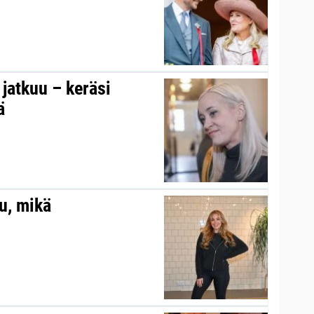
s jatkuu – keräsi
ä
au, mikä