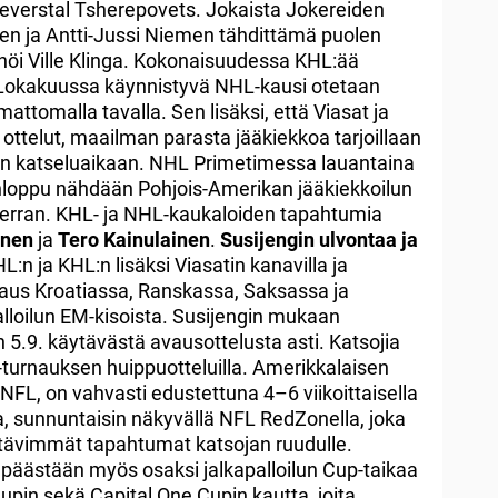
everstal Tsherepovets. Jokaista Jokereiden
sen ja Antti-Jussi Niemen tähdittämä puolen
nnöi Ville Klinga. Kokonaisuudessa KHL:ää
 Lokakuussa käynnistyvä NHL-kausi otetaan
omalla tavalla. Sen lisäksi, että Viasat ja
 ottelut, maailman parasta jääkiekkoa tarjoillaan
n katseluaikaan. NHL Primetimessa lauantaina
onloppu nähdään Pohjois-Amerikan jääkiekkoilun
verran. KHL- ja NHL-kaukaloiden tapahtumia
inen
ja
Tero Kainulainen
.
Susijengin ulvontaa ja
L:n ja KHL:n lisäksi Viasatin kanavilla ja
aus Kroatiassa, Ranskassa, Saksassa ja
palloilun EM-kisoista. Susijengin mukaan
5.9. käytävästä avausottelusta asti. Katsojia
urnauksen huippuotteluilla. Amerikkalaisen
, NFL, on vahvasti edustettuna 4–6 viikoittaisella
lla, sunnuntaisin näkyvällä NFL RedZonella, joka
ttävimmät tapahtumat katsojan ruudulle.
a päästään myös osaksi jalkapalloilun Cup-taikaa
pin sekä Capital One Cupin kautta, joita