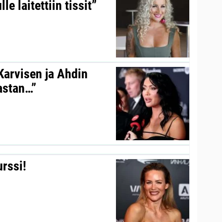
le laitettiin tissit”
 Karvisen ja Ahdin
kastan…”
urssi!