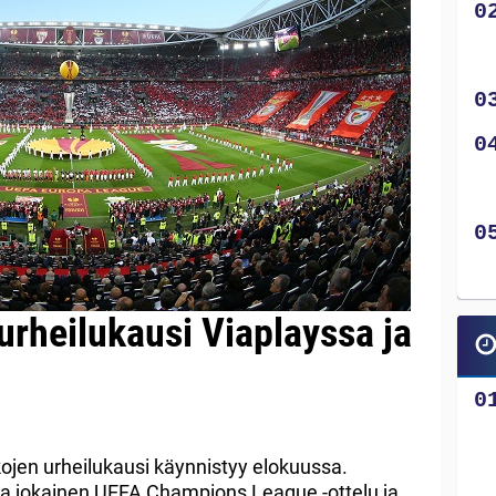
urheilukausi Viaplayssa ja
ikojen urheilukausi käynnistyy elokuussa.
jokainen UEFA Champions League -ottelu ja