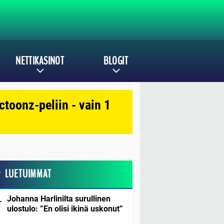
NETTIKASINOT
BLOGIT
toonz-peliin - vain 1
LUETUIMMAT
Johanna Harlinilta surullinen
ulostulo: ”En olisi ikinä uskonut”