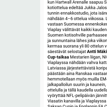
kun Hartwall Arenalle saapuu S
kotiottelua edeltää Jukka Jalo
tunnin ennakkostudio, jota isä
nähdään 4–6 ottelua viikossa.
vastaan Suomessa ennenkokematt
Viaplay välittävät kaikki kauden
Suomen kotisohville parhaasee
ja sunnuntaina lähes joka viik
kermaa suorana yli 80 ottelun 
säestävät selostajat
Antti Mäk
Cup-taikaa
Mestarien liigan, NH
Viaplayssa nähdään vahva katt
Latviassa järjestettävistä kori
päästään aina Ranskaa vastaan 
hemmotellaan myös muilla EM-t
jalkapalloilun suurin ja kaunein
ottelulla ja tällä kaudella uude
vyöryttää NFL-pelipäivän jänni
Viasatin kanavilla ja Viaplayss
Saksan Cupin ja Englannin FA Cu