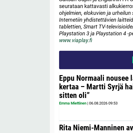
seurataan kattavasti alkukierro
ohjelmien, elokuvien ja urheilun
Internetiin yhdistettävien laitte
tablettien, Smart TV-televisioid
Playstation 3 ja Playstation 4 -p
www.viaplay.fi
Eppu Normaali nousee la
kertaa – Martti Syrjä h
sitten oli”
Emma Miettinen
|
06.08.2026
09:53
Rita Niemi-Manninen a