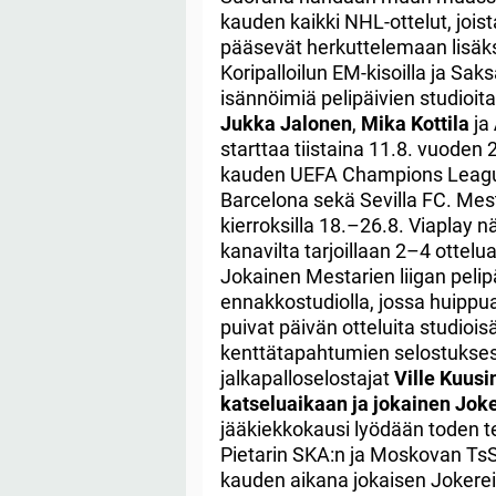
kauden kaikki NHL-ottelut, jois
pääsevät herkuttelemaan lisäksi
Koripalloilun EM-kisoilla ja Sak
isännöimiä pelipäivien studioit
Jukka Jalonen
,
Mika Kottila
ja
starttaa tiistaina 11.8. vuoden
kauden UEFA Champions League
Barcelona sekä Sevilla FC. Mesta
kierroksilla 18.–26.8. Viaplay n
kanavilta tarjoillaan 2–4 ottel
Jokainen Mestarien liigan pelipä
ennakkostudiolla, jossa huippua
puivat päivän otteluita studioisä
kenttätapahtumien selostuksest
jalkapalloselostajat
Ville Kuusi
katseluaikaan ja jokainen Jok
jääkiekkokausi lyödään toden te
Pietarin SKA:n ja Moskovan TsS
kauden aikana jokaisen Jokerei