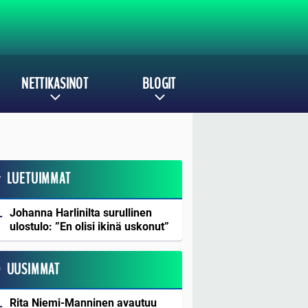
NETTIKASINOT
BLOGIT
LUETUIMMAT
Johanna Harlinilta surullinen
ulostulo: ”En olisi ikinä uskonut”
UUSIMMAT
Rita Niemi-Manninen avautuu