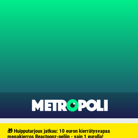
🎁 Huipputarjous jatkuu: 10 euron kierrätysvapaa
megakierros Reactoonz-peliin - vain 1 eurolla!