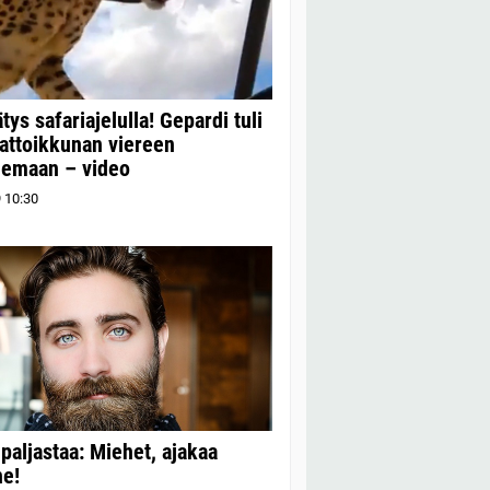
ätys safariajelulla! Gepardi tuli
attoikkunan viereen
lemaan – video
9
10:30
ö paljastaa: Miehet, ajakaa
ne!