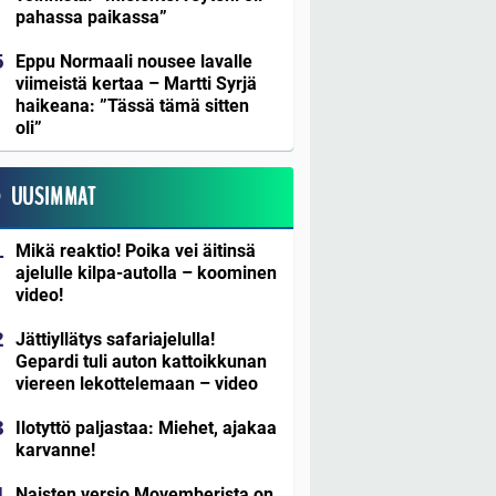
pahassa paikassa”
Eppu Normaali nousee lavalle
viimeistä kertaa – Martti Syrjä
haikeana: ”Tässä tämä sitten
oli”
UUSIMMAT
Mikä reaktio! Poika vei äitinsä
ajelulle kilpa-autolla – koominen
video!
Jättiyllätys safariajelulla!
Gepardi tuli auton kattoikkunan
viereen lekottelemaan – video
Ilotyttö paljastaa: Miehet, ajakaa
karvanne!
Naisten versio Movemberista on