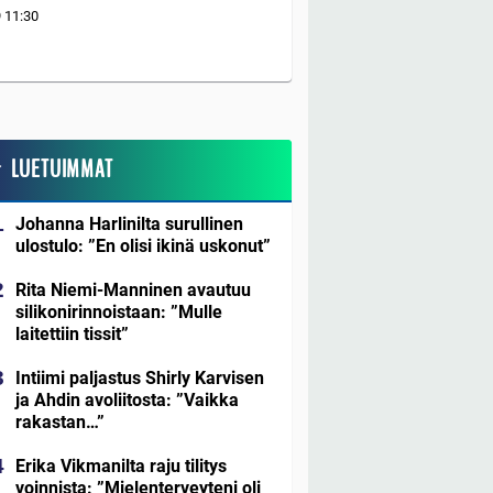
9
11:30
LUETUIMMAT
Johanna Harlinilta surullinen
ulostulo: ”En olisi ikinä uskonut”
Rita Niemi-Manninen avautuu
silikonirinnoistaan: ”Mulle
laitettiin tissit”
Intiimi paljastus Shirly Karvisen
ja Ahdin avoliitosta: ”Vaikka
rakastan…”
Erika Vikmanilta raju tilitys
voinnista: ”Mielenterveyteni oli