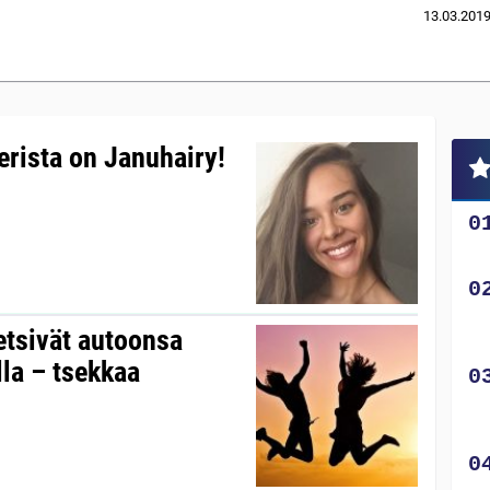
13.03.201
rista on Januhairy!
etsivät autoonsa
lla – tsekkaa