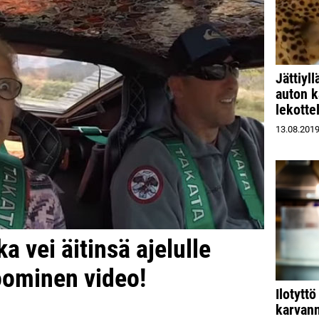
Jättiyll
auton k
lekotte
13.08.201
a vei äitinsä ajelulle
oominen video!
Ilotytt
karvan