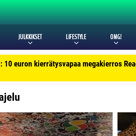
JULKKIKSET
LIFESTYLE
OMG!
: 10 euron kierrätysvapaa megakierros Reac
 ajelu