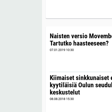
Naisten versio Movembe
Tartutko haasteeseen?
07.01.2019
10:30
Kiimaiset sinkkunaiset 
kyytiläisiä Oulun seudu
keskustelut
08.08.2018
15:30