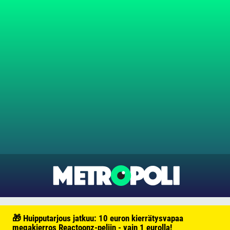
🎁 Huipputarjous jatkuu: 10 euron kierrätysvapaa
megakierros Reactoonz-peliin - vain 1 eurolla!