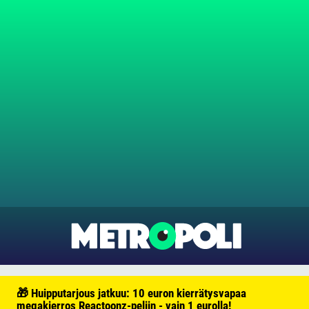
🎁 Huipputarjous jatkuu: 10 euron kierrätysvapaa
megakierros Reactoonz-peliin - vain 1 eurolla!