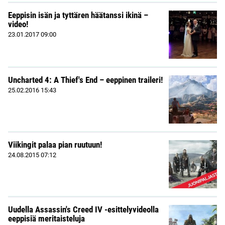
Eeppisin isän ja tyttären häätanssi ikinä –
video!
23.01.2017
09:00
Uncharted 4: A Thief's End – eeppinen traileri!
25.02.2016
15:43
Viikingit palaa pian ruutuun!
24.08.2015
07:12
Uudella Assassin's Creed IV -esittelyvideolla
eeppisiä meritaisteluja