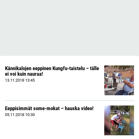
Kännikalojen eeppinen Kungfu-taistelu – tälle
ei voi kuin nauraa!
13.11.2018
13:45
Eeppisimmät some-mokat – hauska video!
05.11.2018
10:30