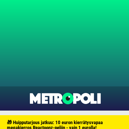
🎁 Huipputarjous jatkuu: 10 euron kierrätysvapaa
megakierros Reactoonz-peliin - vain 1 eurolla!