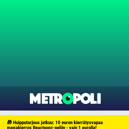
🎁 Huipputarjous jatkuu: 10 euron kierrätysvapaa
megakierros Reactoonz-peliin - vain 1 eurolla!