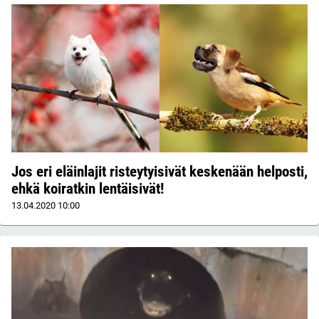
Jos eri eläinlajit risteytyisivät keskenään helposti,
ehkä koiratkin lentäisivät!
13.04.2020
10:00