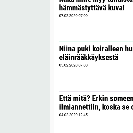
hämmästyttävä kuva!
07.02.2020
07:00
Niina puki koiralleen h
eläinrääkkäyksestä
05.02.2020
07:00
Että mitä? Erkin somee
ilmiannettiin, koska se o
04.02.2020
12:45