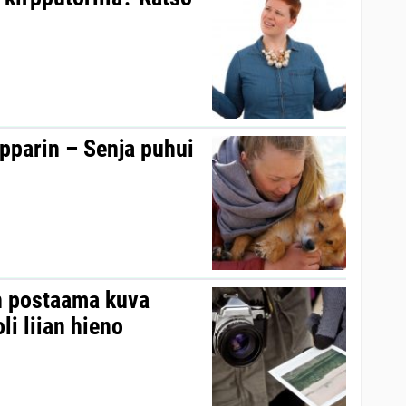
upparin – Senja puhui
n postaama kuva
li liian hieno