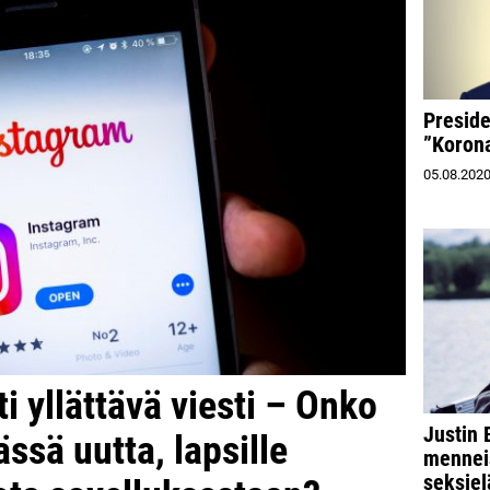
Presiden
”Korona
05.08.202
i yllättävä viesti – Onko
Justin 
sä uutta, lapsille
mennei
seksiel