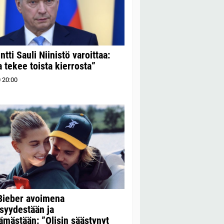
tti Sauli Niinistö varoittaa:
 tekee toista kierrosta”
0
20:00
Bieber avoimena
syydestään ja
ämästään: ”Olisin säästynyt