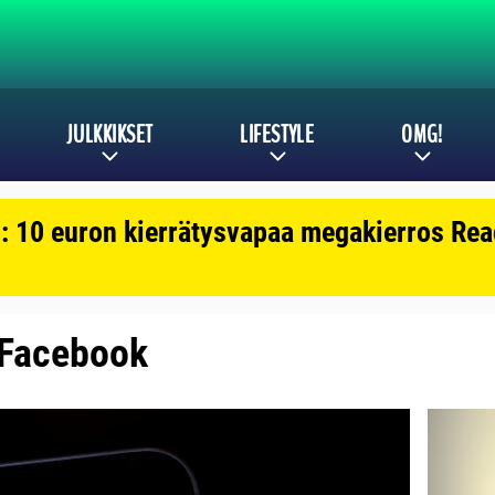
JULKKIKSET
LIFESTYLE
OMG!
: 10 euron kierrätysvapaa megakierros Reac
: Facebook