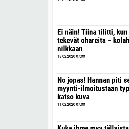
Ei näin! Tiina tilitti, ku
tekevät ohareita – kola
nilkkaan
18.02.2020
07:00
No jopas! Hannan piti 
myynti-ilmoitustaan typ
katso kuva
11.02.2020
07:00
Kuka ihme myy tällaista