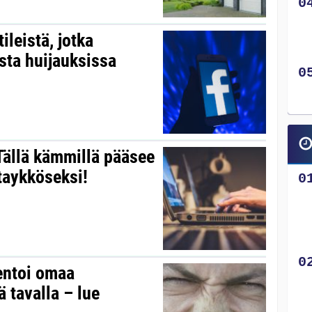
ileistä, jotka
sta huijauksissa
Tällä kämmillä pääsee
taykköseksi!
entoi omaa
 tavalla – lue