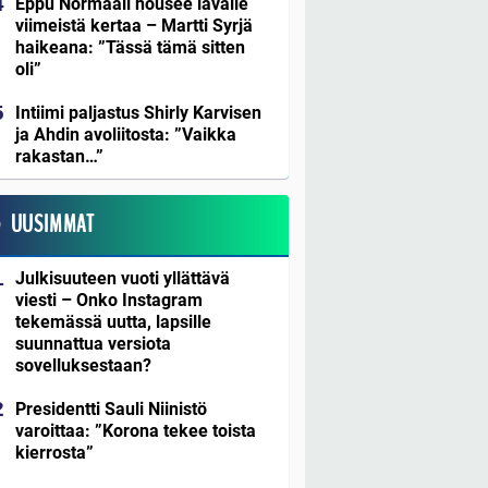
Eppu Normaali nousee lavalle
viimeistä kertaa – Martti Syrjä
haikeana: ”Tässä tämä sitten
oli”
Intiimi paljastus Shirly Karvisen
ja Ahdin avoliitosta: ”Vaikka
rakastan…”
UUSIMMAT
Julkisuuteen vuoti yllättävä
viesti – Onko Instagram
tekemässä uutta, lapsille
suunnattua versiota
sovelluksestaan?
Presidentti Sauli Niinistö
varoittaa: ”Korona tekee toista
kierrosta”