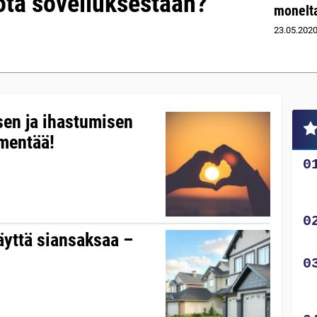
ota sovelluksestaan?
monelta
23.05.202
en ja ihastumisen
mentää!
äyttä siansaksaa –