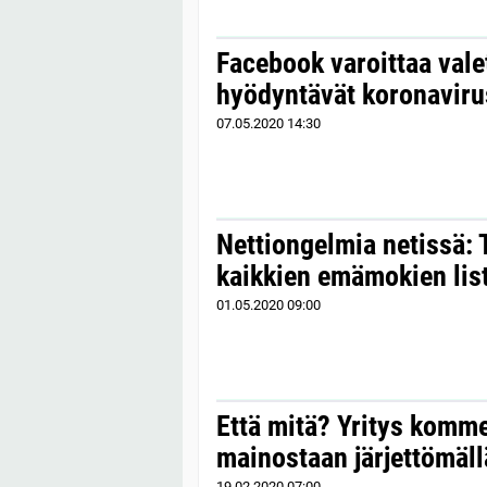
Facebook varoittaa valet
hyödyntävät koronaviru
07.05.2020
14:30
Nettiongelmia netissä: 
kaikkien emämokien lis
01.05.2020
09:00
Että mitä? Yritys komm
mainostaan järjettömällä
19.02.2020
07:00