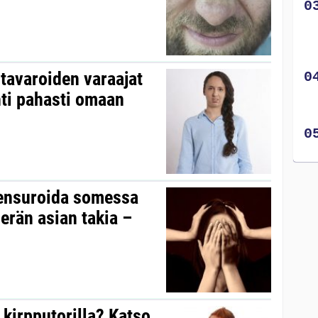
n tavaroiden varaajat
hti pahasti omaan
sensuroida somessa
erän asian takia –
 kirpputorilla? Katso