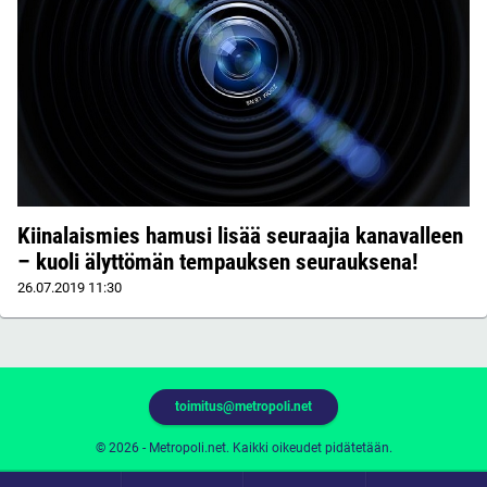
Kiinalaismies hamusi lisää seuraajia kanavalleen
– kuoli älyttömän tempauksen seurauksena!
26.07.2019
11:30
toimitus@metropoli.net
© 2026 - Metropoli.net. Kaikki oikeudet pidätetään.