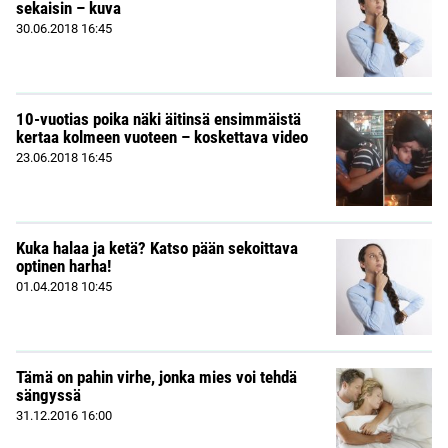
sekaisin – kuva
30.06.2018
16:45
10-vuotias poika näki äitinsä ensimmäistä
kertaa kolmeen vuoteen – koskettava video
23.06.2018
16:45
Kuka halaa ja ketä? Katso pään sekoittava
optinen harha!
01.04.2018
10:45
Tämä on pahin virhe, jonka mies voi tehdä
sängyssä
31.12.2016
16:00