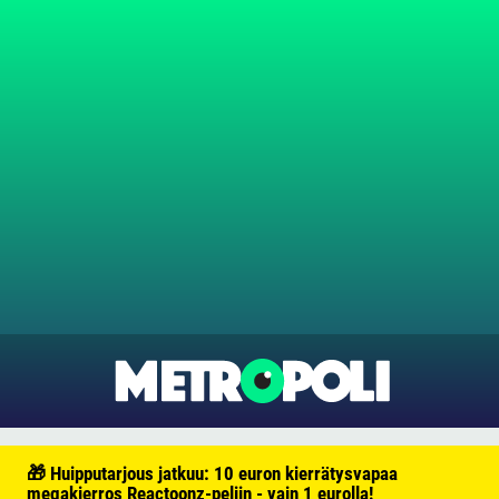
🎁 Huipputarjous jatkuu: 10 euron kierrätysvapaa
megakierros Reactoonz-peliin - vain 1 eurolla!