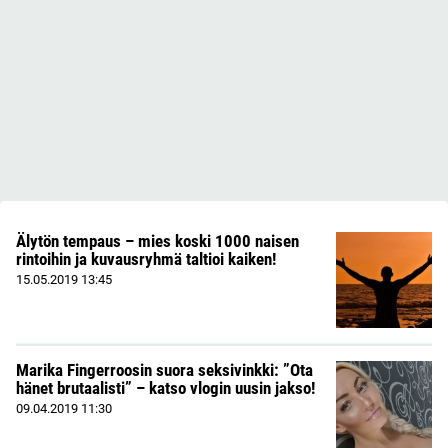
Älytön tempaus – mies koski 1000 naisen
rintoihin ja kuvausryhmä taltioi kaiken!
15.05.2019
13:45
Marika Fingerroosin suora seksivinkki: ”Ota
hänet brutaalisti” – katso vlogin uusin jakso!
09.04.2019
11:30