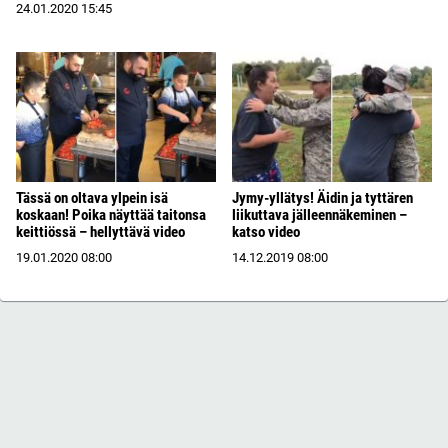
24.01.2020
15:45
Tässä on oltava ylpein isä
Jymy-yllätys! Äidin ja tyttären
koskaan! Poika näyttää taitonsa
liikuttava jälleennäkeminen –
keittiössä – hellyttävä video
katso video
19.01.2020
08:00
14.12.2019
08:00