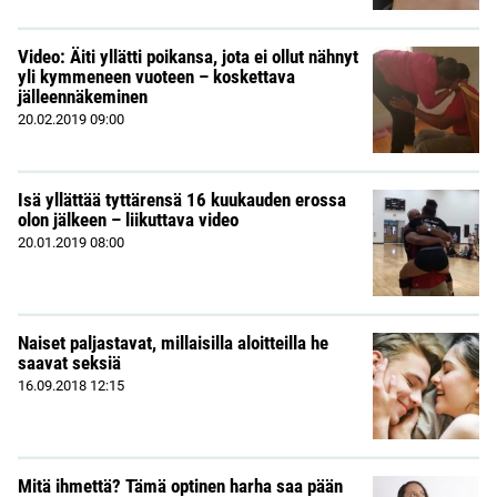
Video: Äiti yllätti poikansa, jota ei ollut nähnyt
yli kymmeneen vuoteen – koskettava
jälleennäkeminen
20.02.2019
09:00
Isä yllättää tyttärensä 16 kuukauden erossa
olon jälkeen – liikuttava video
20.01.2019
08:00
Naiset paljastavat, millaisilla aloitteilla he
saavat seksiä
16.09.2018
12:15
Mitä ihmettä? Tämä optinen harha saa pään